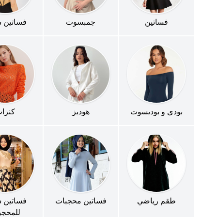
فساتين
جمبسوت
فساتين 
بودي و بوديسوت
هوديز
كنزا
طقم رياضي
فساتين محجبات
فساتين 
للمحجب