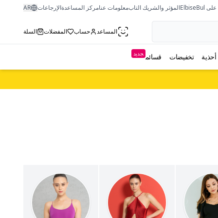
ى ElbiseBul
المؤثر والشريك التاب
معلومات عنا
مركز المساعدة
الإرجاعات
AR
المساعد
حساب
المفضلات
السلة
جديد
أحذية
تخفيضات
قسائم