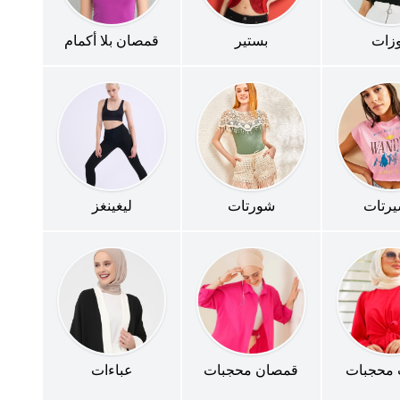
وزات
بستير
قمصان بلا أكمام
يرتات
شورتات
ليغينغز
 محجبات
قمصان محجبات
عباءات