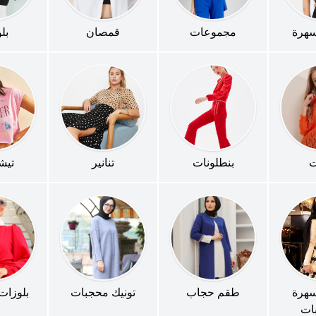
سهرة
مجموعات
قمصان
بل
ت
بنطلونات
تنانير
تيش
سهرة
طقم حجاب
تونيك محجبات
بلوزات
ات