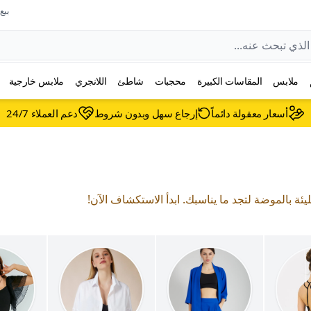
بيع عل
ملابس
المقاسات الكبيرة
محجبات
شاطئ
اللانجري
ملابس خارجية
أسعار معقولة دائماً
إرجاع سهل وبدون شروط
دعم العملاء 24/7
ليئة بالموضة لتجد ما يناسبك. ابدأ الاستكشاف الآن!