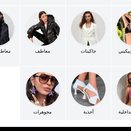
بيكيني
جاكيتات
معاطف
معاطف
داخلية
أحذية
مجوهرات