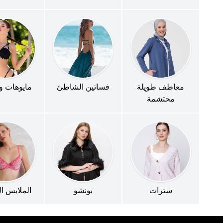
معاطف طويلة
فساتين الشاطئ
مايوهات و
محتشمة
سترات
بونشو
الملابس ال