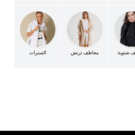
 شتوية
معاطف ترنش
السترات