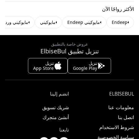
الأكثر رواجًا الآن
Endeep
مايوكيني Endeep
مايوكيني
مايوكيني وردي
عروض خاصة بالتطبيق
تنزيل تطبيق ElbiseBul
تنزيل
تنزيل
App Store
Google Play
ELBISEBUL
انضم إلينا
معلومات عنا
شريك تسويق
اتصل بنا
أنشئ متجرك
شروط الاستخدام
تابعنا
سياسة الخصوصية