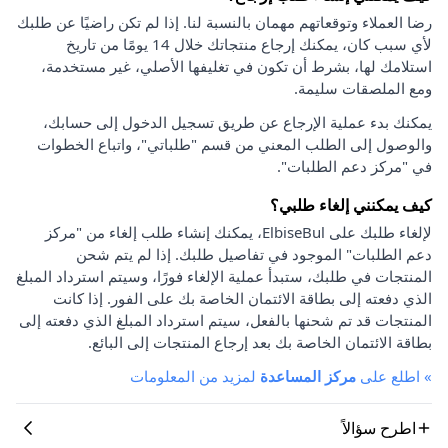
رضا العملاء وتوقعاتهم مهمان بالنسبة لنا. إذا لم تكن راضيًا عن طلبك
لأي سبب كان، يمكنك إرجاع منتجاتك خلال 14 يومًا من تاريخ
استلامك لها، بشرط أن تكون في تغليفها الأصلي، غير مستخدمة،
ومع الملصقات سليمة.
يمكنك بدء عملية الإرجاع عن طريق تسجيل الدخول إلى حسابك،
والوصول إلى الطلب المعني من قسم "طلباتي"، واتباع الخطوات
في "مركز دعم الطلبات".
كيف يمكنني إلغاء طلبي؟
لإلغاء طلبك على ElbiseBul، يمكنك إنشاء طلب إلغاء من "مركز
دعم الطلبات" الموجود في تفاصيل طلبك. إذا لم يتم شحن
المنتجات في طلبك، ستبدأ عملية الإلغاء فورًا، وسيتم استرداد المبلغ
الذي دفعته إلى بطاقة الائتمان الخاصة بك على الفور. إذا كانت
المنتجات قد تم شحنها بالفعل، سيتم استرداد المبلغ الذي دفعته إلى
بطاقة الائتمان الخاصة بك بعد إرجاع المنتجات إلى البائع.
»
اطلع على
مركز المساعدة
لمزيد من المعلومات
اطرح سؤالاً