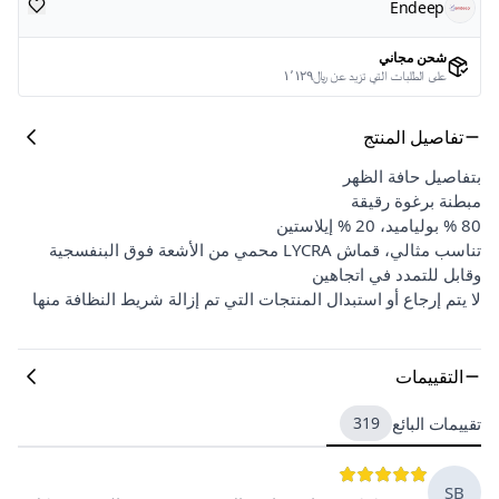
Endeep
شحن مجاني
على الطلبات التي تزيد عن ﷼١٬١٢٩
تفاصيل المنتج
بتفاصيل حافة الظهر
مبطنة برغوة رقيقة
80 % بولياميد، 20 % إيلاستين
تناسب مثالي، قماش LYCRA محمي من الأشعة فوق البنفسجية
وقابل للتمدد في اتجاهين
لا يتم إرجاع أو استبدال المنتجات التي تم إزالة شريط النظافة منها
التقييمات
تقييمات البائع
319
SB