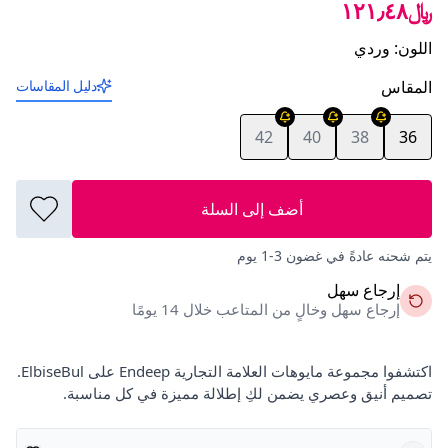
﷼١٢١٫٤٨
اللون
:
وردي
المقاس
دليل المقاسات
42
40
38
36
أضف إلى السلة
يتم شحنه عادةً في غضون 3-1 يوم
إرجاع سهل
إرجاع سهل وخالٍ من المتاعب خلال 14 يومًا
اكتشفوا مجموعة مايوهات العلامة التجارية Endeep على ElbiseBul.
تصميم أنيق وعصري يضمن لكِ إطلالة مميزة في كل مناسبة.