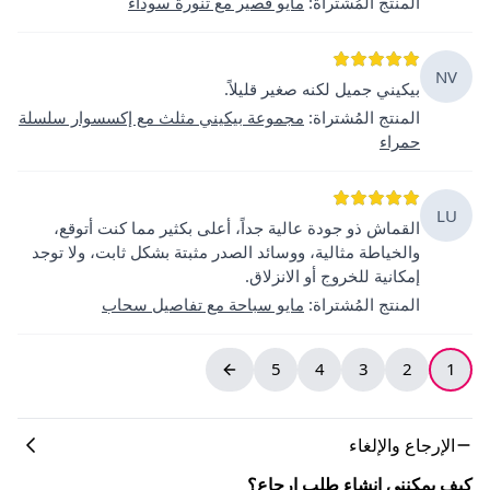
المنتج المُشتراة
:
مايو قصير مع تنورة سوداء
NV
بيكيني جميل لكنه صغير قليلاً.
المنتج المُشتراة
:
مجموعة بيكيني مثلث مع إكسسوار سلسلة
حمراء
LU
القماش ذو جودة عالية جداً، أعلى بكثير مما كنت أتوقع،
والخياطة مثالية، ووسائد الصدر مثبتة بشكل ثابت، ولا توجد
إمكانية للخروج أو الانزلاق.
المنتج المُشتراة
:
مايو سباحة مع تفاصيل سحاب
5
4
3
2
1
الإرجاع والإلغاء
كيف يمكنني إنشاء طلب إرجاع؟