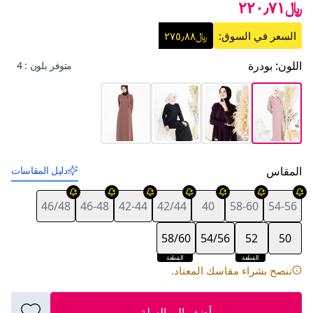
﷼٢٢٠٫٧١
السعر في السوق:
﷼٢٧٥٫٨٨
اللون
:
بودرة
متوفر بلون : 4
المقاس
دليل المقاسات
46/48
46-48
42-44
42/44
40
58-60
54-56
58/60
54/56
52
50
القطعة
القطعة
الأخيرة
الأخيرة
ننصح بشراء مقاسك المعتاد.
أضف إلى السلة