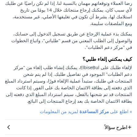
رضا العملاء وتوقعاتهم مهمان بالنسبة لنا. إذا لم تكن راضيًا عن طلبك
لأي سبب كان، يمكنك إرجاع منتجاتك خلال 14 يومًا من تاريخ
استلامك لها، بشرط أن تكون في تغليفها الأصلي، غير مستخدمة،
ومع الملصقات سليمة.
يمكنك بدء عملية الإرجاع عن طريق تسجيل الدخول إلى حسابك،
والوصول إلى الطلب المعني من قسم "طلباتي"، واتباع الخطوات
في "مركز دعم الطلبات".
كيف يمكنني إلغاء طلبي؟
لإلغاء طلبك على ElbiseBul، يمكنك إنشاء طلب إلغاء من "مركز
دعم الطلبات" الموجود في تفاصيل طلبك. إذا لم يتم شحن
المنتجات في طلبك، ستبدأ عملية الإلغاء فورًا، وسيتم استرداد المبلغ
الذي دفعته إلى بطاقة الائتمان الخاصة بك على الفور. إذا كانت
المنتجات قد تم شحنها بالفعل، سيتم استرداد المبلغ الذي دفعته إلى
بطاقة الائتمان الخاصة بك بعد إرجاع المنتجات إلى البائع.
»
اطلع على
مركز المساعدة
لمزيد من المعلومات
اطرح سؤالاً