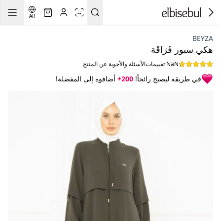
AR
BEYZA
هكي سبور فَرَاقَة
NaN تقييمات
الأسئلة والأجوبة عن المنتج
في طريقه ليصبح رائجاً!
200+
أضافوه إلى المفضلة!