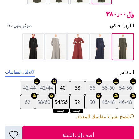
﷼٣٨٠٫٠٠
اللون
:
خاكي
متوفر بلون : 5
المقاس
دليل المقاسات
42-44
42/44
40
38
36
58-60
54-56
62
58/60
54/56
52
50
46/48
46-48
القطعة
القطعة
الأخيرة
الأخيرة
ننصح بشراء مقاسك المعتاد.
أضف إلى السلة