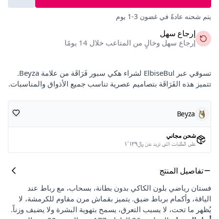
يتم شحنه عادةً في غضون 3-1 يوم
إرجاع سهل
إرجاع سهل وخالٍ من المتاعب خلال 14 يومًا
تسوقي عبر ElbiseBul لشراء هكي سبور فَرَاقَة من علامة Beyza.
تتميز هذه الفَرَاقَة بتصاميم عصرية تناسب جميع الأذواق والمناسبات.
Beyza
شحن مجاني
على الطلبات التي تزيد عن ﷼١٬١٢٩
تفاصيل المنتج
فستان رياضي بلون الكاكي بدون بطانة، بسحاب، مع رباط عند
الياقة، وأكمام برباط ضيق. يتميز بقماش مرن مقاوم للكرمشة، لا
يُظهر ما تحت، لا يسبب التعرق، يسمح بتهوية البشرة ولا يضيف وزناً.