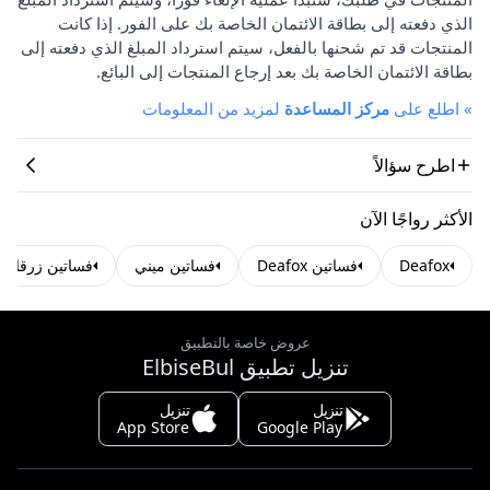
الذي دفعته إلى بطاقة الائتمان الخاصة بك على الفور. إذا كانت
المنتجات قد تم شحنها بالفعل، سيتم استرداد المبلغ الذي دفعته إلى
بطاقة الائتمان الخاصة بك بعد إرجاع المنتجات إلى البائع.
»
اطلع على
مركز المساعدة
لمزيد من المعلومات
اطرح سؤالاً
الأكثر رواجًا الآن
Deafox
فساتين Deafox
فساتين ميني
فساتين زرقاء
عروض خاصة بالتطبيق
تنزيل تطبيق ElbiseBul
تنزيل
تنزيل
App Store
Google Play