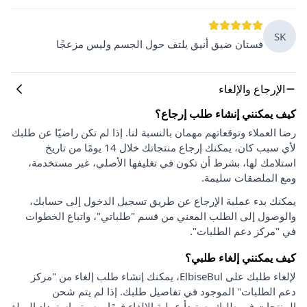
SK
فستان ضيق أنيق يلتف حول الجسم وليس مزعجًا
الإرجاع والإلغاء
كيف يمكنني إنشاء طلب إرجاع؟
رضا العملاء وتوقعاتهم مهمان بالنسبة لنا. إذا لم تكن راضيًا عن طلبك
لأي سبب كان، يمكنك إرجاع منتجاتك خلال 14 يومًا من تاريخ
استلامك لها، بشرط أن تكون في تغليفها الأصلي، غير مستخدمة،
ومع الملصقات سليمة.
يمكنك بدء عملية الإرجاع عن طريق تسجيل الدخول إلى حسابك،
والوصول إلى الطلب المعني من قسم "طلباتي"، واتباع الخطوات
في "مركز دعم الطلبات".
كيف يمكنني إلغاء طلبي؟
لإلغاء طلبك على ElbiseBul، يمكنك إنشاء طلب إلغاء من "مركز
دعم الطلبات" الموجود في تفاصيل طلبك. إذا لم يتم شحن
المنتجات في طلبك، ستبدأ عملية الإلغاء فورًا، وسيتم استرداد المبلغ