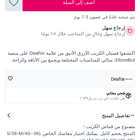
أضف إلى السلة
يتم شحنه عادةً في غضون 3-1 يوم
إرجاع سهل
إرجاع سهل وخالٍ من المتاعب خلال 14 يومًا
اكتشفوا فستان الكريب الأزرق الأنيق من علامة Deafox على منصة
ElbiseBul، مثالي للمناسبات المختلفة ويجمع بين الأناقة والراحة.
Deafox
شحن مجاني
على الطلبات التي تزيد عن ﷼١٬١٢٩
تفاصيل المنتج
مصنوع من قماش الكريب ؛
المنتج بحجم كامل. يمكنك اختيار مقاسك الخاص. (36-S/38-M/40-
L/42-XL/44-XXL/46-3XL) ;