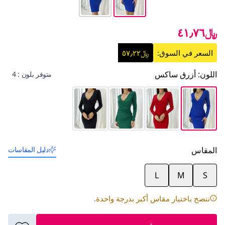
﷼٤١٫٧٦
السعر في السوق:
﷼٥٧٫٢٢
اللون
:
أزرق ساكس
متوفر بلون : 4
المقاس
دليل المقاسات
L
M
S
ننصح باختيار مقاس أكبر بدرجة واحدة.