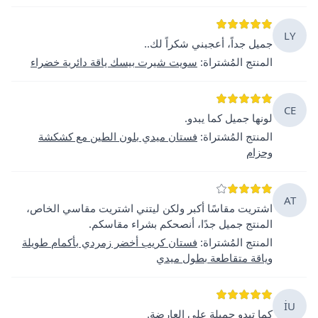
LY
جميل جداً، أعجبني شكراً لك..
المنتج المُشتراة
:
سويت شيرت بيسك ياقة دائرية خضراء
CE
لونها جميل كما يبدو.
المنتج المُشتراة
:
فستان ميدي بلون الطين مع كشكشة
وحزام
AT
اشتريت مقاسًا أكبر ولكن ليتني اشتريت مقاسي الخاص،
المنتج جميل جدًا، أنصحكم بشراء مقاسكم.
المنتج المُشتراة
:
فستان كريب أخضر زمردي بأكمام طويلة
وياقة متقاطعة بطول ميدي
İU
كما تبدو جميلة على العارضة.