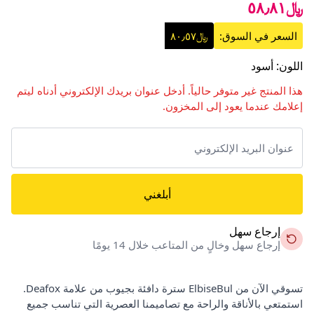
﷼٥٨٫٨١
السعر في السوق:
﷼٨٠٫٥٧
اللون
:
أسود
هذا المنتج غير متوفر حالياً. أدخل عنوان بريدك الإلكتروني أدناه ليتم
إعلامك عندما يعود إلى المخزون.
أبلغني
إرجاع سهل
إرجاع سهل وخالٍ من المتاعب خلال 14 يومًا
تسوقي الآن من ElbiseBul سترة دافئة بجيوب من علامة Deafox.
استمتعي بالأناقة والراحة مع تصاميمنا العصرية التي تناسب جميع