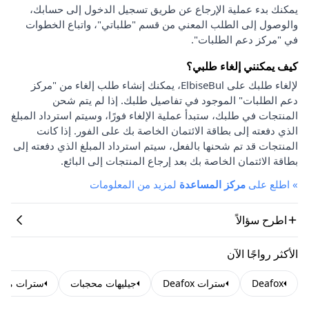
يمكنك بدء عملية الإرجاع عن طريق تسجيل الدخول إلى حسابك،
والوصول إلى الطلب المعني من قسم "طلباتي"، واتباع الخطوات
في "مركز دعم الطلبات".
كيف يمكنني إلغاء طلبي؟
لإلغاء طلبك على ElbiseBul، يمكنك إنشاء طلب إلغاء من "مركز
دعم الطلبات" الموجود في تفاصيل طلبك. إذا لم يتم شحن
المنتجات في طلبك، ستبدأ عملية الإلغاء فورًا، وسيتم استرداد المبلغ
الذي دفعته إلى بطاقة الائتمان الخاصة بك على الفور. إذا كانت
المنتجات قد تم شحنها بالفعل، سيتم استرداد المبلغ الذي دفعته إلى
بطاقة الائتمان الخاصة بك بعد إرجاع المنتجات إلى البائع.
»
اطلع على
مركز المساعدة
لمزيد من المعلومات
اطرح سؤالاً
الأكثر رواجًا الآن
Deafox
سترات Deafox
جيليهات محجبات
سترات منف