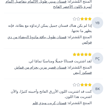
المنتج المُشتراة
:
فستان ميني طويل الأكمام بتفاصيل أكمام
أميرة باللون الأخضر الفاتح
YB
إذا لم يكن هناك فستان جميل يمكن ارتداؤه مع بطانة، فإنه
يظهر ما تحتها.
المنتج المُشتراة
:
فستان طويل بياقة مادونا البيضاء من دي
فوكس
PÇ
لقد اشتريت فستانًا جميلًا ومناسبًا تمامًا لي.
المنتج المُشتراة
:
فستان قصير مزين بحزام من قماش
فسكوز أبيض
BK
كنت قد اشتريت اللون الأزرق الفاتح وأحببته كثيرًا، والآن
اشتريت هذا اللون.
المنتج المُشتراة
:
فستان كريب ميدي قلم