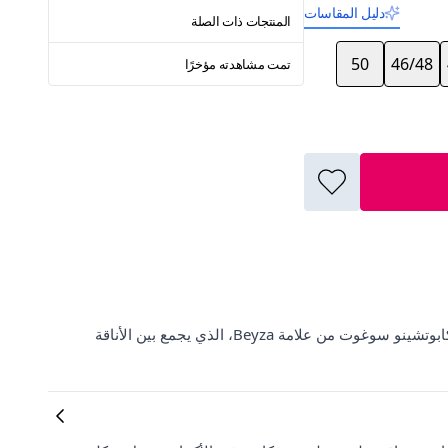
دليل المقاسات
المنتجات ذات الصلة
50
46/48
تمت مشاهدته مؤخرًا
استمتع بتسوق أحدث وأجمل فساتين النساء عبر ElbiseBul مع فستان كابوتشينو سوغوت من علامة Beyza، الذي يجمع بين الأناقة