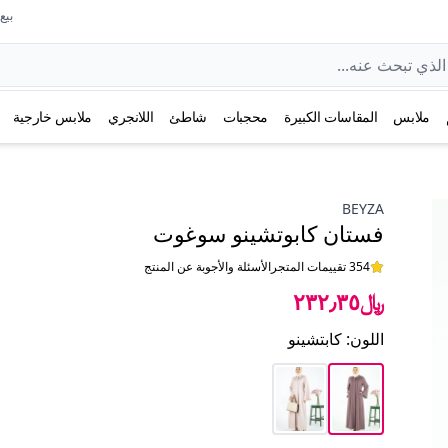
بيع عل
ملابس
المقاسات الكبيرة
محجبات
شاطئ
اللانجري
ملابس خارجية
BEYZA
فستان كابوتشينو سوغوت
354 تقييمات المتجر
الأسئلة والأجوبة عن المنتج
﷼٢٣٢٫٣٥
اللون
:
كابتشينو