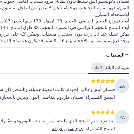
فستان كابوتشينو أنيق بسيط بدون بطانة، مزود بسحاب أمامي، جيوب جانب
المرن، فهو مقاوم للتجاعيد، ذو قوام ناعم، لا يظهر من الداخل، مصنوع م
للاستخدام المتكرر.
أبعاد نموذج الحجم القياسي: الحجم: 38 الطول: 173 سم الصدر: 87 سم الخصر: 63 سم الورك: 96 سم
أبعاد المنتج بالحجم القياسي في الصورة: الحجم: 38 طول المنتج: 145 سم الصدر: 96 سم الخصر: 92 سم الورك: 105 سم
يمكن غسله عند 30 درجة دون استخدام مبيضات، ويمكن كيّه على حرارة متوسطة، كما يمكن تنظيفه جافًا.
يوجد فرق متوسط بين الأحجام يبلغ 6 أو 8 سم. قد يكون هناك اختلاف في درجات اللون للمنتج بسبب التصوير الفوتوغرافي.
التقييمات
تقييمات البائع
354
ZA
فستان أنيق وعالي الجودة، كانت التعبئة جميلة، والشحن كان سريع
المنتج المُشتراة
:
فستان ماردوم بتفاصيل التول ومزين بالحجارة
ZA
لقد تم تسليم المنتج الذي طلبته أمس بسرعة اليوم وهو حقًا رائع!
المنتج المُشتراة
:
جري سبور فَرَاقَة