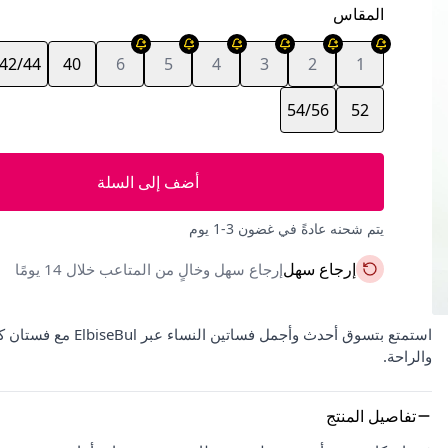
المقاس
42/44
40
6
5
4
3
2
1
54/56
52
أضف إلى السلة
يتم شحنه عادةً في غضون 3-1 يوم
إرجاع سهل
إرجاع سهل وخالٍ من المتاعب خلال 14 يومًا
والراحة.
تفاصيل المنتج