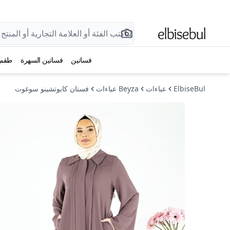
فساتين
فساتين السهرة
طقم
ElbiseBul
عباءات
Beyza عباءات
فستان كابوتشينو سوغوت