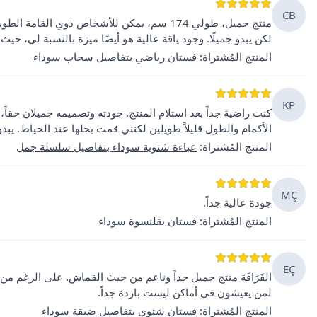
CB
منتج جميل، طولي 174 سم، يمكن للأشخاص ذوي ا
لكن يبدو جميلًا. وجود ياقة عالية هو أيضًا ميزة بالنسبة لي، حيث
المنتج المُشتراة
:
فستان رياضي بتفاصيل سحاب سوداء
KP
الأكمام والطول قليلاً طويلين لكنني قمت بحلها عند الخياط. يب
المنتج المُشتراة
:
عباءة شتوية سوداء بتفاصيل سلسلة جمل
MÇ
جودة عالية جداً.
المنتج المُشتراة
:
فستان بقلنسوة سوداء
EÇ
الفَرَاقَة منتج جميل جداً وناعم من حيث القماش. على الرغم من
لمن يعيشون في أماكن ليست باردة جداً.
المنتج المُشتراة
:
فستان شتوي بتفاصيل ضيقة سوداء