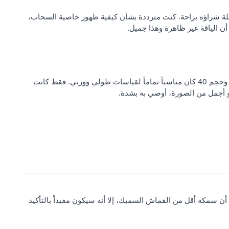
لقامة الطويلة شراؤه براحة. كنت مترددة بشأن كيفية ظهور خاصية السحاب،
 أن الياقة غير ظاهرة وهذا جميل.
كنت راضية جداً بعد استلام المنتج. جودته وتصميمه جميلان حقاً، وحجم 40 كان مناسباً تماماً لقياسات طولي ووزني. فقط كانت
دو أجمل من الصورة، أوصي به بشدة.
 أن سمكه أقل من القماش السميك، إلا أنه سيكون مفيداً بالتأكيد