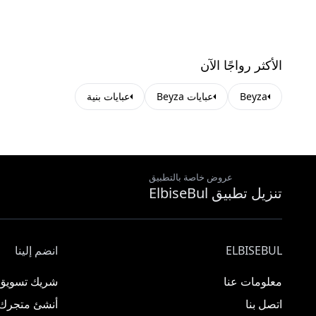
الأكثر رواجًا الآن
Beyza
عبايات Beyza
عبايات بنية
عروض خاصة بالتطبيق
تنزيل تطبيق ElbiseBul
ELBISEBUL
انضم إلينا
معلومات عنا
شريك تسويق
اتصل بنا
أنشئ متجرك