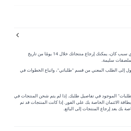
رضا العملاء وتوقعاتهم مهمان بالنسبة لنا. إذا لم تكن راضيًا عن طلبك لأي سبب كان، يمكنك إرجاع منتجاتك خلال 14 يومًا من تاريخ
لملصقات سليمة.
ل إلى الطلب المعني من قسم "طلباتي"، واتباع الخطوات في
 من "مركز دعم الطلبات" الموجود في تفاصيل طلبك. إذا لم يتم شحن المنتجات في
بطاقة الائتمان الخاصة بك على الفور. إذا كانت المنتجات قد تم
صة بك بعد إرجاع المنتجات إلى البائع.