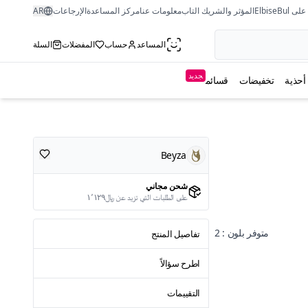
ى ElbiseBul
المؤثر والشريك التاب
معلومات عنا
مركز المساعدة
الإرجاعات
AR
المساعد
حساب
المفضلات
السلة
جديد
أحذية
تخفيضات
قسائم
Beyza
شحن مجاني
على الطلبات التي تزيد عن ﷼١٬١٢٩
متوفر بلون : 2
تفاصيل المنتج
اطرح سؤالاً
التقييمات