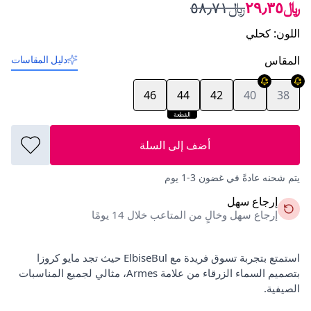
﷼٢٩٫٣٥
﷼٥٨٫٧١
اللون
:
كحلي
المقاس
دليل المقاسات
46
44
42
40
38
القطعة
الأخيرة
أضف إلى السلة
يتم شحنه عادةً في غضون 3-1 يوم
إرجاع سهل
إرجاع سهل وخالٍ من المتاعب خلال 14 يومًا
استمتع بتجربة تسوق فريدة مع ElbiseBul حيث تجد مايو كروزا
بتصميم السماء الزرقاء من علامة Armes، مثالي لجميع المناسبات
الصيفية.