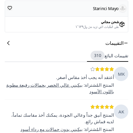
Starinci Mayo
شحن مجاني
على الطلبات التي تزيد عن ﷼١٬١٢٩
التقييمات
تقييمات البائع
310
MK
أعتقد أنه يجب أخذ مقاس أصغر.
المنتج المُشتراة
:
بيكيني عالي الخصر بحمالات رفيعة مطوية
باللون الأسود
AK
المنتج أنيق جداً وعالي الجودة، يمكنك أخذ مقاسك تماماً،
لديه قماش رائع.
المنتج المُشتراة
:
بيكيني بدون حمالات مع رداء أسود