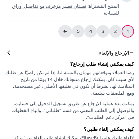
المنتج المُشتراة
:
فستان قصير مزخرف مع تفاصيل أوراق
للسباحة
5
4
3
2
1
الإرجاع والإلغاء
كيف يمكنني إنشاء طلب إرجاع؟
رضا العملاء وتوقعاتهم مهمان بالنسبة لنا. إذا لم تكن راضيًا عن طلبك
لأي سبب كان، يمكنك إرجاع منتجاتك خلال 14 يومًا من تاريخ
استلامك لها، بشرط أن تكون في تغليفها الأصلي، غير مستخدمة،
ومع الملصقات سليمة.
يمكنك بدء عملية الإرجاع عن طريق تسجيل الدخول إلى حسابك،
والوصول إلى الطلب المعني من قسم "طلباتي"، واتباع الخطوات
في "مركز دعم الطلبات".
كيف يمكنني إلغاء طلبي؟
لإلغاء طلبك على ElbiseBul، يمكنك إنشاء طلب إلغاء من "مركز