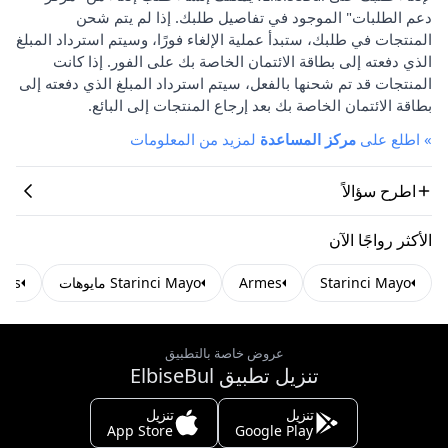
دعم الطلبات" الموجود في تفاصيل طلبك. إذا لم يتم شحن
المنتجات في طلبك، ستبدأ عملية الإلغاء فورًا، وسيتم استرداد المبلغ
الذي دفعته إلى بطاقة الائتمان الخاصة بك على الفور. إذا كانت
المنتجات قد تم شحنها بالفعل، سيتم استرداد المبلغ الذي دفعته إلى
بطاقة الائتمان الخاصة بك بعد إرجاع المنتجات إلى البائع.
»
اطلع على
مركز المساعدة
لمزيد من المعلومات
اطرح سؤالاً
الأكثر رواجًا الآن
Starinci Mayo
Armes
Starinci Mayo مايوهات
Armes م
عروض خاصة بالتطبيق
تنزيل تطبيق ElbiseBul
تنزيل
تنزيل
App Store
Google Play