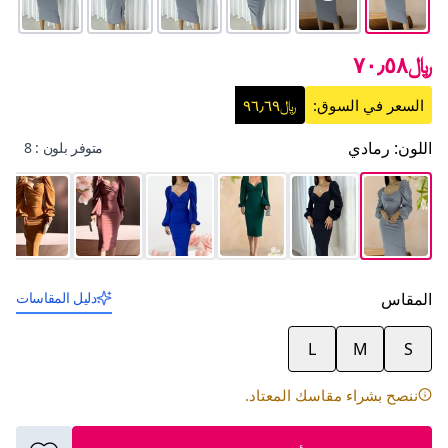
﷼٧٠٫٥٨
السعر في السوق:
﷼٩٦٫٦٩
اللون
:
رمادي
متوفر بلون : 8
المقاس
دليل المقاسات
L
M
S
ننصح بشراء مقاسك المعتاد.