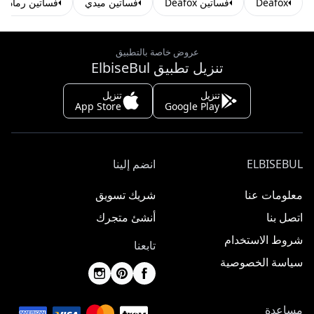
Deafox
فساتين Deafox
فساتين ميدي
فساتين رمادية
عروض خاصة بالتطبيق
تنزيل تطبيق ElbiseBul
تنزيل
تنزيل
App Store
Google Play
ELBISEBUL
انضم إلينا
معلومات عنا
شريك تسويق
اتصل بنا
أنشئ متجرك
شروط الاستخدام
تابعنا
سياسة الخصوصية
مساعدة