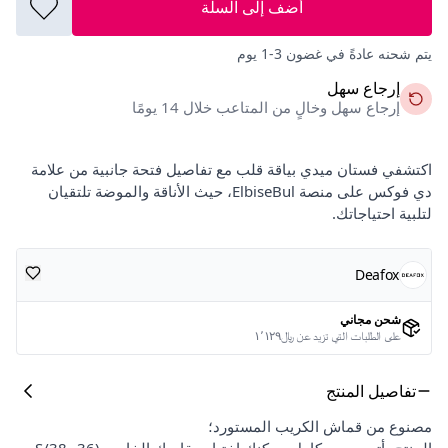
أضف إلى السلة
يتم شحنه عادةً في غضون 3-1 يوم
إرجاع سهل
إرجاع سهل وخالٍ من المتاعب خلال 14 يومًا
اكتشفي فستان ميدي بياقة قلب مع تفاصيل فتحة جانبية من علامة
دي فوكس على منصة ElbiseBul، حيث الأناقة والموضة تلتقيان
لتلبية احتياجاتك.
Deafox
شحن مجاني
على الطلبات التي تزيد عن ﷼١٬١٢٩
تفاصيل المنتج
مصنوع من قماش الكريب المستورد؛
المنتج يأتي بحجم كامل. يمكنك اختيار مقاسك الخاص. (36-S/38-