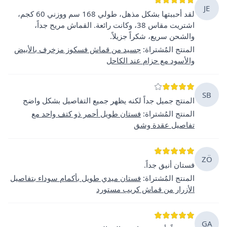
JE
لقد أحببتها بشكل مذهل، طولي 168 سم ووزني 60 كجم،
اشتريت مقاس 38، وكانت رائعة. القماش مريح جداً،
والشحن سريع، شكراً جزيلاً.
المنتج المُشتراة
:
جسيد من قماش فسكوز مزخرف بالأبيض
والأسود مع حزام عند الكاحل
SB
المنتج جميل جداً لكنه يظهر جميع التفاصيل بشكل واضح
المنتج المُشتراة
:
فستان طويل أحمر ذو كتف واحد مع
تفاصيل عقدة وشق
ZÖ
فستان أنيق جداً.
المنتج المُشتراة
:
فستان ميدي طويل بأكمام سوداء بتفاصيل
الأزرار من قماش كريب مستورد
GA