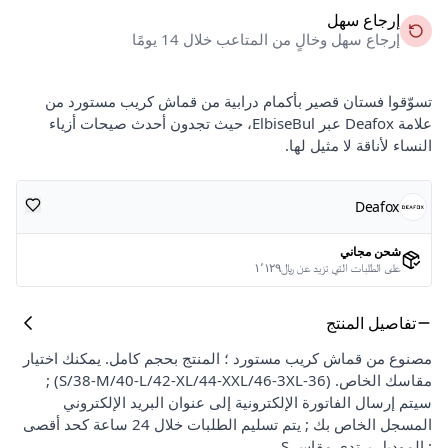
إرجاع سهل
إرجاع سهل وخالٍ من المتاعب خلال 14 يومًا
تسوّقوا فستان قصير بأكمام درابية من قماش كريب مستورد من
علامة Deafox عبر ElbiseBul، حيث تجدون أحدث صيحات أزياء
النساء لأناقة لا مثيل لها.
Deafox
شحن مجاني
على الطلبات التي تزيد عن ﷼١٬١٢٩
تفاصيل المنتج
مصنوع من قماش كريب مستورد ؛ المنتج بحجم كامل. يمكنك اختيار
مقاسك الخاص. (36-S/38-M/40-L/42-XL/44-XXL/46-3XL) ;
سيتم إرسال الفاتورة الإلكترونية إلى عنوان البريد الإلكتروني
المسجل الخاص بك ; يتم تسليم الطلبات خلال 24 ساعة كحد أقصى
; الموديل يرتدي مقاس S.