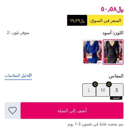
﷼٥٠٫٥٨
السعر في السوق:
﷼٦٩٫٢٩
اللون
:
أسود
متوفر بلون : 2
المقاس
دليل المقاسات
L
M
S
القطعة
الأخيرة
أضف إلى السلة
يتم شحنه عادةً في غضون 3-1 يوم