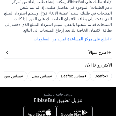
لإلغاء طلبك على ElbiseBul، يمكنك إنشاء طلب إلغاء من "مركز
دعم الطلبات" الموجود في تفاصيل طلبك. إذا لم يتم شحن
المنتجات في طلبك، ستبدأ عملية الإلغاء فورًا، وسيتم استرداد المبلغ
الذي دفعته إلى بطاقة الائتمان الخاصة بك على الفور. إذا كانت
المنتجات قد تم شحنها بالفعل، سيتم استرداد المبلغ الذي دفعته إلى
بطاقة الائتمان الخاصة بك بعد إرجاع المنتجات إلى البائع.
»
اطلع على
مركز المساعدة
لمزيد من المعلومات
اطرح سؤالاً
الأكثر رواجًا الآن
Deafox
فساتين Deafox
فساتين ميني
فساتين سوداء
عروض خاصة بالتطبيق
تنزيل تطبيق ElbiseBul
تنزيل
تنزيل
App Store
Google Play