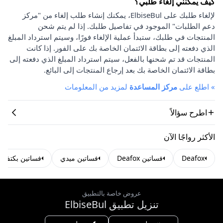
كيف يمكنني إلغاء طلبي؟
لإلغاء طلبك على ElbiseBul، يمكنك إنشاء طلب إلغاء من "مركز
دعم الطلبات" الموجود في تفاصيل طلبك. إذا لم يتم شحن
المنتجات في طلبك، ستبدأ عملية الإلغاء فورًا، وسيتم استرداد المبلغ
الذي دفعته إلى بطاقة الائتمان الخاصة بك على الفور. إذا كانت
المنتجات قد تم شحنها بالفعل، سيتم استرداد المبلغ الذي دفعته إلى
بطاقة الائتمان الخاصة بك بعد إرجاع المنتجات إلى البائع.
»
اطلع على
مركز المساعدة
لمزيد من المعلومات
اطرح سؤالاً
الأكثر رواجًا الآن
Deafox
فساتين Deafox
فساتين ميدي
فساتين بكتف و
عروض خاصة بالتطبيق
تنزيل تطبيق ElbiseBul