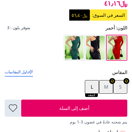
﷼٤١٫١٦
السعر في السوق:
﷼٥٦٫٤٠
اللون
:
أحمر
متوفر بلون : 3
المقاس
دليل المقاسات
L
M
S
القطعة
الأخيرة
أضف إلى السلة
يتم شحنه عادةً في غضون 3-1 يوم
إرجاع سهل