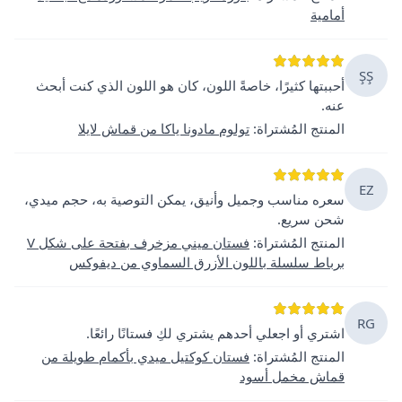
أمامية
ŞŞ
أحببتها كثيرًا، خاصةً اللون، كان هو اللون الذي كنت أبحث
عنه.
المنتج المُشتراة
:
تولوم مادونا ياكا من قماش لايلا
EZ
سعره مناسب وجميل وأنيق، يمكن التوصية به، حجم ميدي،
شحن سريع.
المنتج المُشتراة
:
فستان ميني مزخرف بفتحة على شكل V
برباط سلسلة باللون الأزرق السماوي من ديفوكس
RG
اشتري أو اجعلي أحدهم يشتري لكِ فستانًا رائعًا.
المنتج المُشتراة
:
فستان كوكتيل ميدي بأكمام طويلة من
قماش مخمل أسود