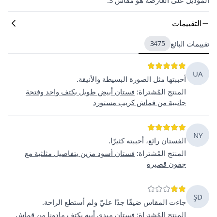
التقييمات
تقييمات البائع
3475
ÜA
أحببتها مثل الصورة البسيطة والأنيقة.
المنتج المُشتراة
:
فستان أبيض طويل بكتف واحد وفتحة
جانبية من قماش كريب مستورد
NY
الفستان رائع، أحببته كثيرًا.
المنتج المُشتراة
:
فستان أسود مزين بتفاصيل مثلثية مع
جفون قصيرة
ŞD
جاءت المقاس ضيقًا جدًا عليّ ولم أستطع الراحة.
المنتج المُشتراة
:
فستان ميدي أبيه بكتف مادونا من قماش