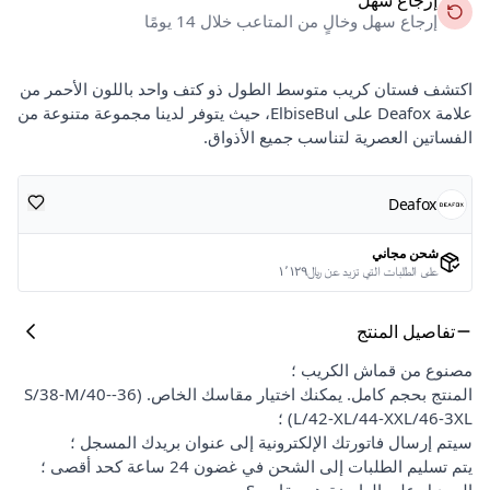
إرجاع سهل وخالٍ من المتاعب خلال 14 يومًا
اكتشف فستان كريب متوسط الطول ذو كتف واحد باللون الأحمر من
علامة Deafox على ElbiseBul، حيث يتوفر لدينا مجموعة متنوعة من
الفساتين العصرية لتناسب جميع الأذواق.
Deafox
شحن مجاني
على الطلبات التي تزيد عن ﷼١٬١٢٩
تفاصيل المنتج
مصنوع من قماش الكريب ؛
المنتج بحجم كامل. يمكنك اختيار مقاسك الخاص. (36-S/38-M/40-
L/42-XL/44-XXL/46-3XL) ؛
سيتم إرسال فاتورتك الإلكترونية إلى عنوان بريدك المسجل ؛
يتم تسليم الطلبات إلى الشحن في غضون 24 ساعة كحد أقصى ؛
الموديل على العارضة هو مقاس S.