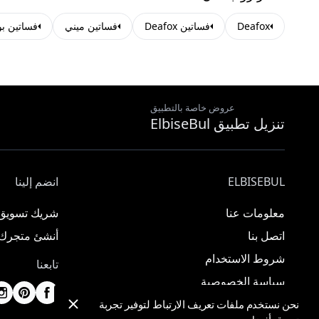
Deafox
فساتين Deafox
فساتين ميني
فساتين بو
عروض خاصة بالتطبيق
تنزيل تطبيق ElbiseBul
ELBISEBUL
انضم إلينا
معلومات عنا
شريك تسويق
اتصل بنا
أنشئ متجرك
شروط الاستخدام
تابعنا
سياسة الخصوصية
نحن نستخدم ملفات تعريف الارتباط لتوفير تجربة