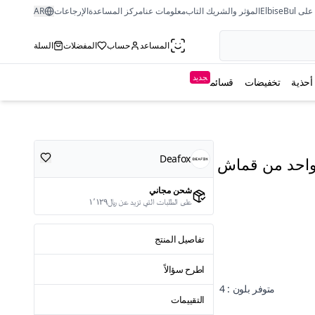
ى ElbiseBul
المؤثر والشريك التاب
معلومات عنا
مركز المساعدة
الإرجاعات
AR
المساعد
حساب
المفضلات
السلة
جديد
أحذية
تخفيضات
قسائم
Deafox
لواحد من قماش
شحن مجاني
على الطلبات التي تزيد عن ﷼١٬١٢٩
تفاصيل المنتج
اطرح سؤالاً
متوفر بلون : 4
التقييمات