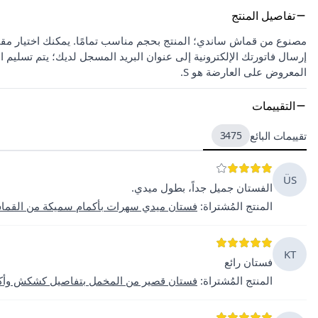
تفاصيل المنتج
المعروض على العارضة هو S.
التقييمات
تقييمات البائع
3475
ÜS
الفستان جميل جداً، بطول ميدي.
المنتج المُشتراة
:
فستان ميدي سهرات بأكمام سميكة من القماش
KT
فستان رائع
المنتج المُشتراة
:
فستان قصير من المخمل بتفاصيل كشكش وأكما