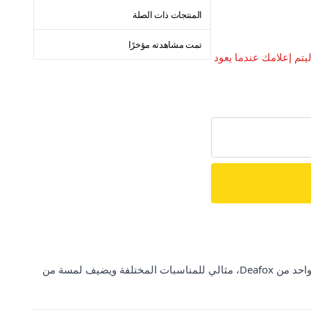
المنتجات ذات الصلة
تمت مشاهدته مؤخرًا
ليتم إعلامك عندما يعود
تسوقي الآن من ElbiseBul فستان أسود بتفاصيل تجاعيد على الكتف الواحد من Deafox، مثالي للمناسبات المختلفة ويضيف لمسة من