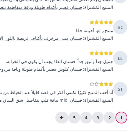
المنتج المُشتراة
:
فستان قصير بأكمام طويلة وياقة متقاطعة ب
BC
منتج رائع، أحببته حقًا
المنتج المُشتراة
:
فستان ميني مزخرف بأكتاف عريضة باللون الأ
EE
جميل جداً وأنيق جداً. فستان إنقاذ يجب أن يكون في الخزانة.
المنتج المُشتراة
:
فستان كلوش قصير بأكمام طويلة وياقة مزدو
ST
أنا أحب المنتج كثيرًا لكنني أفكر في قصه قليلاً عند الخياط من
المنتج المُشتراة
:
فستان midi بياقة قلب بتفاصيل شق الساق من Deafox
5
4
3
2
1