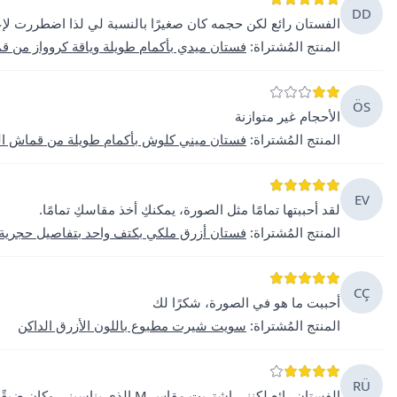
DD
الفستان رائع لكن حجمه كان صغيرًا بالنسبة لي لذا اضطررت لإع
المنتج المُشتراة
:
فستان ميدي بأكمام طويلة وياقة كروواز من 
ÖS
الأحجام غير متوازنة
المنتج المُشتراة
:
فستان ميني كلوش بأكمام طويلة من قماش الك
EV
لقد أحببتها تمامًا مثل الصورة، يمكنكِ أخذ مقاسكِ تمامًا.
المنتج المُشتراة
:
فستان أزرق ملكي بكتف واحد بتفاصيل حجرية 
CÇ
أحببت ما هو في الصورة، شكرًا لك
المنتج المُشتراة
:
سويت شيرت مطبوع باللون الأزرق الداكن
RÜ
الفستان رائع لكنني اشتريت مقاس M الذي يناسبني وكان ضيقًا، قمت بإرجاعه واشتريت مقاس L، الآن يبدو أجمل.