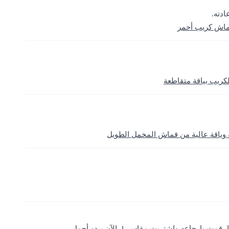
ادته.
قماش كريب أحمر
ريب بياقة متقاطعة
وياقة عالية من قماش المخمل الطويل