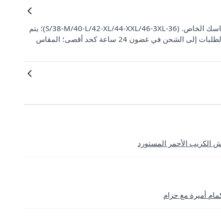
مصنوع من قماش ساندي؛ المنتج بحجم مناسب تمامًا. يمكنك اختيار مقاسك الخاص. (36-S/38-M/40-L/42-XL/44-XXL/46-3XL)؛ يتم
إرسال فاتورتك الإلكترونية إلى عنوان البريد المسجل لديك؛ يتم تسليم الطلبات إلى الشحن في غضون 24 ساعة كحد أقصى؛ المقاس
 الكريب الأحمر المستورد
م أميرة مع حزام