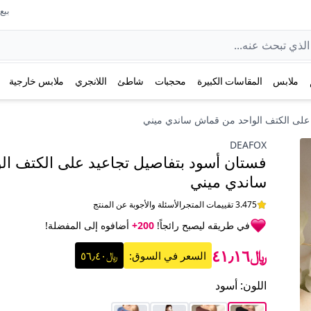
بيع عل
ملابس
المقاسات الكبيرة
محجبات
شاطئ
اللانجري
ملابس خارجية
 على الكتف الواحد من قماش ساندي ميني
DEAFOX
فستان أسود بتفاصيل تجاعيد على الكتف ا
ساندي ميني
3.475 تقييمات المتجر
الأسئلة والأجوبة عن المنتج
في طريقه ليصبح رائجاً!
200+
أضافوه إلى المفضلة!
﷼٤١٫١٦
السعر في السوق:
﷼٥٦٫٤٠
اللون
:
أسود