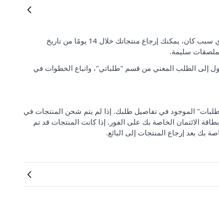
رضا العملاء وتوقعاتهم مهمان بالنسبة لنا. إذا لم تكن راضيًا عن طلبك لأي سبب كان، يمكنك إرجاع منتجاتك خلال 14 يومًا من تاريخ
لملصقات سليمة.
ل إلى الطلب المعني من قسم "طلباتي"، واتباع الخطوات في
 من "مركز دعم الطلبات" الموجود في تفاصيل طلبك. إذا لم يتم شحن المنتجات في
بطاقة الائتمان الخاصة بك على الفور. إذا كانت المنتجات قد تم
صة بك بعد إرجاع المنتجات إلى البائع.