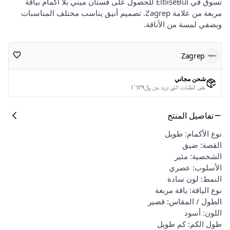
تسوق في ElbiseBul للحصول على فستان ميني بلا أكمام بياقة
مربعة من علامة Zagrep. تصميم أنيق يناسب مختلف المناسبات
ويضفي لمسة من الأناقة.
Zagrep
شحن مجاني
على الطلبات التي تزيد عن ﷼١٬١٢٩
تفاصيل المنتج
نوع الأكمام: طويل
القصة: ضيق
الشخصية: مثير
الأسلوب: عصري
النمط: لون سادة
نوع الياقة: ياقة مربعة
الطول / المقاس: قصير
اللون: أسود
طول الكم: كم طويل