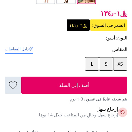
﷼١٣٤٫٠١
السعر في السوق:
﷼١٤١٫٠٦
اللون
:
أسود
المقاس
دليل المقاسات
L
S
XS
أضف إلى السلة
يتم شحنه عادةً في غضون 3-1 يوم
إرجاع سهل
إرجاع سهل وخالٍ من المتاعب خلال 14 يومًا