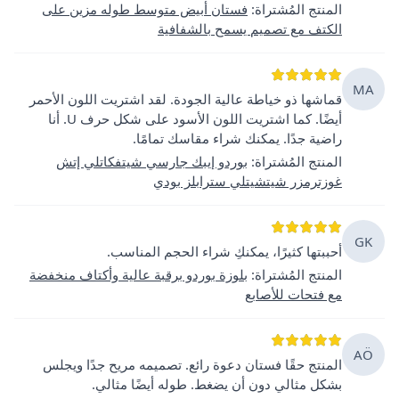
المنتج المُشتراة
:
فستان أبيض متوسط طوله مزين على
الكتف مع تصميم يسمح بالشفافية
MA
قماشها ذو خياطة عالية الجودة. لقد اشتريت اللون الأحمر
أيضًا. كما اشتريت اللون الأسود على شكل حرف U. أنا
راضية جدًا. يمكنك شراء مقاسك تمامًا.
المنتج المُشتراة
:
بوردو إيبك جارسي شيتفكاتلي إتش
غوزترمزر شيتشيتلي سترابلز بودي
GK
أحببتها كثيرًا، يمكنكِ شراء الحجم المناسب.
المنتج المُشتراة
:
بلوزة بوردو برقبة عالية وأكتاف منخفضة
مع فتحات للأصابع
AÖ
المنتج حقًا فستان دعوة رائع. تصميمه مريح جدًا ويجلس
بشكل مثالي دون أن يضغط. طوله أيضًا مثالي.