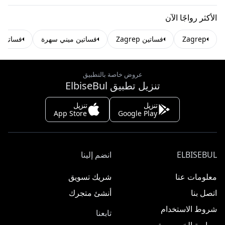
الأكثر رواجًا الآن
Zagrep
فساتين Zagrep
فساتين ميني سهرة
فساتين 
عروض خاصة بالتطبيق
تنزيل تطبيق ElbiseBul
تنزيل
تنزيل
App Store
Google Play
ELBISEBUL
انضم إلينا
معلومات عنا
شريك تسويق
اتصل بنا
أنشئ متجرك
شروط الاستخدام
تابعنا