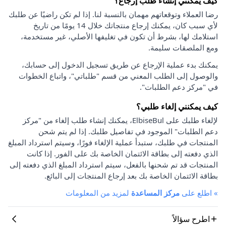
كيف يمكنني إنشاء طلب إرجاع؟
رضا العملاء وتوقعاتهم مهمان بالنسبة لنا. إذا لم تكن راضيًا عن طلبك
لأي سبب كان، يمكنك إرجاع منتجاتك خلال 14 يومًا من تاريخ
استلامك لها، بشرط أن تكون في تغليفها الأصلي، غير مستخدمة،
ومع الملصقات سليمة.
يمكنك بدء عملية الإرجاع عن طريق تسجيل الدخول إلى حسابك،
والوصول إلى الطلب المعني من قسم "طلباتي"، واتباع الخطوات
في "مركز دعم الطلبات".
كيف يمكنني إلغاء طلبي؟
لإلغاء طلبك على ElbiseBul، يمكنك إنشاء طلب إلغاء من "مركز
دعم الطلبات" الموجود في تفاصيل طلبك. إذا لم يتم شحن
المنتجات في طلبك، ستبدأ عملية الإلغاء فورًا، وسيتم استرداد المبلغ
الذي دفعته إلى بطاقة الائتمان الخاصة بك على الفور. إذا كانت
المنتجات قد تم شحنها بالفعل، سيتم استرداد المبلغ الذي دفعته إلى
بطاقة الائتمان الخاصة بك بعد إرجاع المنتجات إلى البائع.
»
اطلع على
مركز المساعدة
لمزيد من المعلومات
اطرح سؤالاً