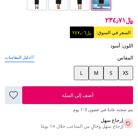
﷼٢٣٤٫٧١
السعر في السوق:
﷼٢٤٧٫٠٦
اللون
:
أسود
المقاس
دليل المقاسات
L
M
S
XS
أضف إلى السلة
يتم شحنه عادةً في غضون 3-1 يوم
إرجاع سهل
إرجاع سهل وخالٍ من المتاعب خلال 14 يومًا