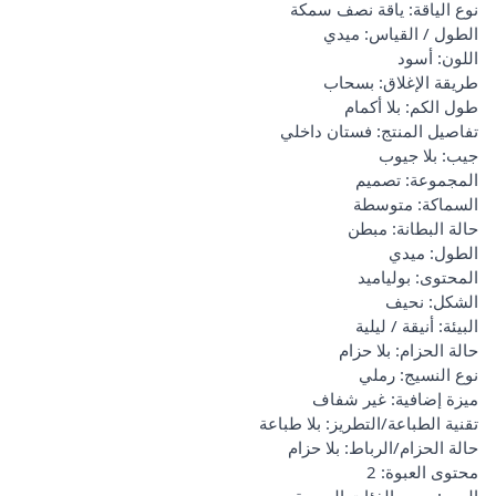
نوع الياقة: ياقة نصف سمكة
الطول / القياس: ميدي
اللون: أسود
طريقة الإغلاق: بسحاب
طول الكم: بلا أكمام
تفاصيل المنتج: فستان داخلي
جيب: بلا جيوب
المجموعة: تصميم
السماكة: متوسطة
حالة البطانة: مبطن
الطول: ميدي
المحتوى: بولياميد
الشكل: نحيف
البيئة: أنيقة / ليلية
حالة الحزام: بلا حزام
نوع النسيج: رملي
ميزة إضافية: غير شفاف
تقنية الطباعة/التطريز: بلا طباعة
حالة الحزام/الرباط: بلا حزام
محتوى العبوة: 2
العمر: جميع الفئات العمرية