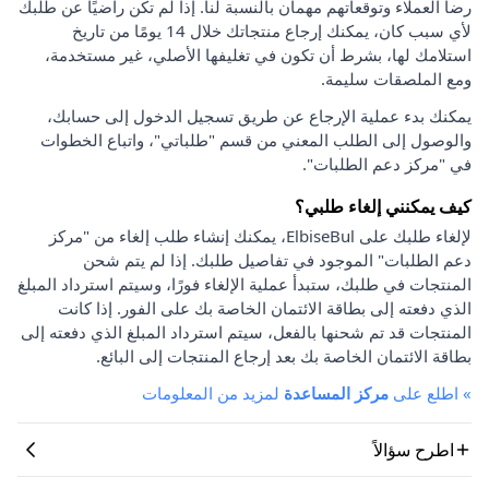
رضا العملاء وتوقعاتهم مهمان بالنسبة لنا. إذا لم تكن راضيًا عن طلبك
لأي سبب كان، يمكنك إرجاع منتجاتك خلال 14 يومًا من تاريخ
استلامك لها، بشرط أن تكون في تغليفها الأصلي، غير مستخدمة،
ومع الملصقات سليمة.
يمكنك بدء عملية الإرجاع عن طريق تسجيل الدخول إلى حسابك،
والوصول إلى الطلب المعني من قسم "طلباتي"، واتباع الخطوات
في "مركز دعم الطلبات".
كيف يمكنني إلغاء طلبي؟
لإلغاء طلبك على ElbiseBul، يمكنك إنشاء طلب إلغاء من "مركز
دعم الطلبات" الموجود في تفاصيل طلبك. إذا لم يتم شحن
المنتجات في طلبك، ستبدأ عملية الإلغاء فورًا، وسيتم استرداد المبلغ
الذي دفعته إلى بطاقة الائتمان الخاصة بك على الفور. إذا كانت
المنتجات قد تم شحنها بالفعل، سيتم استرداد المبلغ الذي دفعته إلى
بطاقة الائتمان الخاصة بك بعد إرجاع المنتجات إلى البائع.
»
اطلع على
مركز المساعدة
لمزيد من المعلومات
اطرح سؤالاً