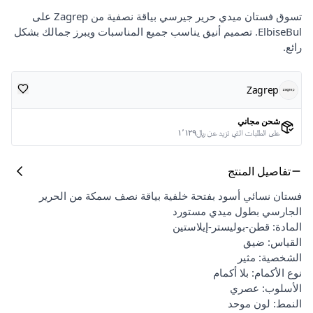
تسوق فستان ميدي حرير جيرسي بياقة نصفية من Zagrep على
ElbiseBul. تصميم أنيق يناسب جميع المناسبات ويبرز جمالك بشكل
رائع.
Zagrep
شحن مجاني
على الطلبات التي تزيد عن ﷼١٬١٢٩
تفاصيل المنتج
فستان نسائي أسود بفتحة خلفية بياقة نصف سمكة من الحرير
الجارسي بطول ميدي مستورد
المادة: قطن-بوليستر-إيلاستين
القياس: ضيق
الشخصية: مثير
نوع الأكمام: بلا أكمام
الأسلوب: عصري
النمط: لون موحد