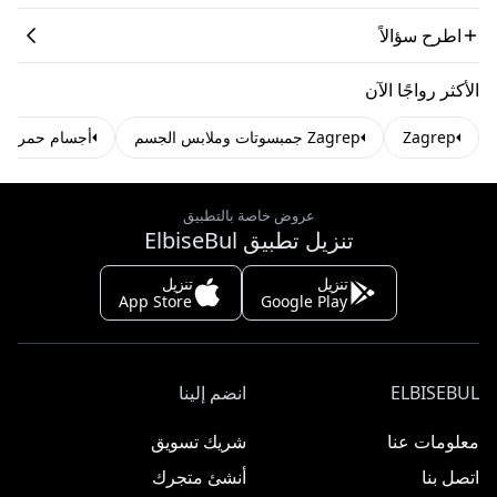
اطرح سؤالاً
الأكثر رواجًا الآن
Zagrep
Zagrep جمبسوتات وملابس الجسم
أجسام حمراء و
عروض خاصة بالتطبيق
تنزيل تطبيق ElbiseBul
تنزيل
تنزيل
App Store
Google Play
ELBISEBUL
انضم إلينا
معلومات عنا
شريك تسويق
اتصل بنا
أنشئ متجرك