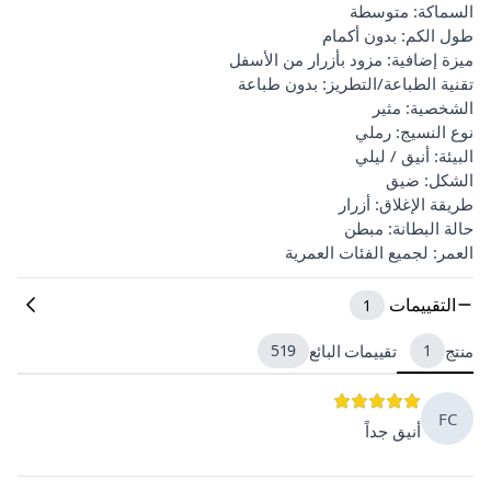
السماكة: متوسطة
طول الكم: بدون أكمام
ميزة إضافية: مزود بأزرار من الأسفل
تقنية الطباعة/التطريز: بدون طباعة
الشخصية: مثير
نوع النسيج: رملي
البيئة: أنيق / ليلي
الشكل: ضيق
طريقة الإغلاق: أزرار
حالة البطانة: مبطن
العمر: لجميع الفئات العمرية
التقييمات
1
منتج
1
تقييمات البائع
519
FC
أنيق جداً