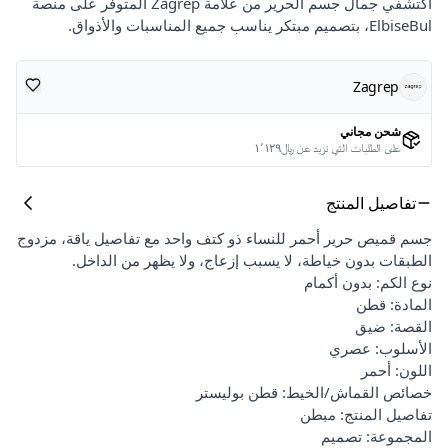
اكتشفي جمال جسم الحرير من علامة Zagrep المتوفر على منصة
ElbiseBul، بتصميم مبتكر يناسب جميع المناسبات والأذواق.
Zagrep
شحن مجاني
على الطلبات التي تزيد عن ﷼١٬١٢٩
تفاصيل المنتج
جسم قميص حرير أحمر للنساء ذو كتف واحد مع تفاصيل ياقة، مزدوج
الطبقات بدون خياطة، لا يسبب إزعاج، ولا يظهر من الداخل.
نوع الكم: بدون أكمام
المادة: قطن
القصة: ضيق
الأسلوب: عصري
اللون: أحمر
خصائص القماش/الخيط: قطن بوليستر
تفاصيل المنتج: مبطن
المجموعة: تصميم