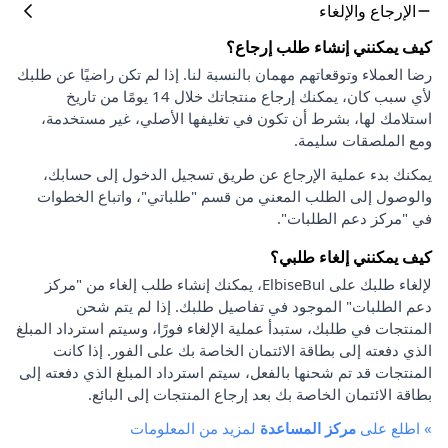
الإرجاع والإلغاء
كيف يمكنني إنشاء طلب إرجاع؟
رضا العملاء وتوقعاتهم مهمان بالنسبة لنا. إذا لم تكن راضيًا عن طلبك
لأي سبب كان، يمكنك إرجاع منتجاتك خلال 14 يومًا من تاريخ
استلامك لها، بشرط أن تكون في تغليفها الأصلي، غير مستخدمة،
ومع الملصقات سليمة.
يمكنك بدء عملية الإرجاع عن طريق تسجيل الدخول إلى حسابك،
والوصول إلى الطلب المعني من قسم "طلباتي"، واتباع الخطوات
في "مركز دعم الطلبات".
كيف يمكنني إلغاء طلبي؟
لإلغاء طلبك على ElbiseBul، يمكنك إنشاء طلب إلغاء من "مركز
دعم الطلبات" الموجود في تفاصيل طلبك. إذا لم يتم شحن
المنتجات في طلبك، ستبدأ عملية الإلغاء فورًا، وسيتم استرداد المبلغ
الذي دفعته إلى بطاقة الائتمان الخاصة بك على الفور. إذا كانت
المنتجات قد تم شحنها بالفعل، سيتم استرداد المبلغ الذي دفعته إلى
بطاقة الائتمان الخاصة بك بعد إرجاع المنتجات إلى البائع.
»
اطلع على
مركز المساعدة
لمزيد من المعلومات