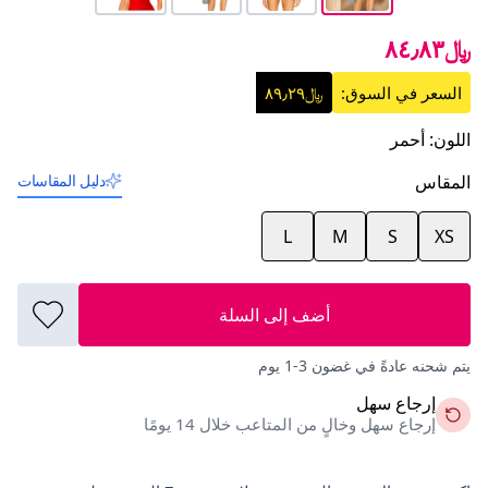
﷼٨٤٫٨٣
السعر في السوق:
﷼٨٩٫٢٩
اللون
:
أحمر
المقاس
دليل المقاسات
L
M
S
XS
أضف إلى السلة
يتم شحنه عادةً في غضون 3-1 يوم
إرجاع سهل
إرجاع سهل وخالٍ من المتاعب خلال 14 يومًا