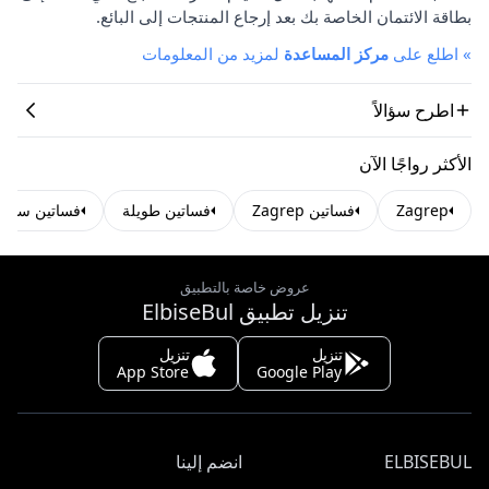
بطاقة الائتمان الخاصة بك بعد إرجاع المنتجات إلى البائع.
»
اطلع على
مركز المساعدة
لمزيد من المعلومات
اطرح سؤالاً
الأكثر رواجًا الآن
Zagrep
فساتين Zagrep
فساتين طويلة
فساتين سهرة
عروض خاصة بالتطبيق
تنزيل تطبيق ElbiseBul
تنزيل
تنزيل
App Store
Google Play
ELBISEBUL
انضم إلينا