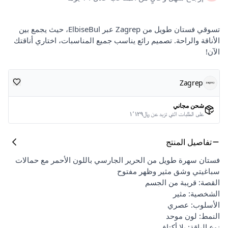
تسوقي فستان طويل من Zagrep عبر ElbiseBul، حيث يجمع بين
الأناقة والراحة. تصميم رائع يناسب جميع المناسبات، اختاري أناقتك
الآن!
Zagrep
شحن مجاني
على الطلبات التي تزيد عن ﷼١٬١٢٩
تفاصيل المنتج
فستان سهرة طويل من الحرير الجارسي باللون الأحمر مع حمالات
سباغيتي وشق مثير وظهر مفتوح
القصة: قريبة من الجسم
الشخصية: مثير
الأسلوب: عصري
النمط: لون موحد
نوع الياقة: بلا أكتاف