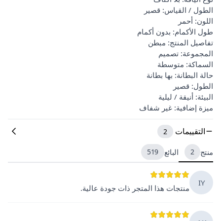
الطول / القياس: قصير
اللون: أحمر
طول الأكمام: بدون أكمام
تفاصيل المنتج: مبطن
المجموعة: تصميم
السماكة: متوسطة
حالة البطانة: بها بطانة
الطول: قصير
البيئة: أنيقة / ليلية
ميزة إضافية: غير شفاف
التقييمات
2
منتج
2
البائع
519
IY
منتجات هذا المتجر ذات جودة عالية.