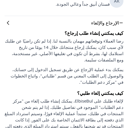
AK
فستان أنيق جداً وعالي الجودة.
الإرجاع والإلغاء
كيف يمكنني إنشاء طلب إرجاع؟
رضا العملاء وتوقعاتهم مهمان بالنسبة لنا. إذا لم تكن راضيًا عن طلبك
لأي سبب كان، يمكنك إرجاع منتجاتك خلال 14 يومًا من تاريخ
استلامك لها، بشرط أن تكون في تغليفها الأصلي، غير مستخدمة،
ومع الملصقات سليمة.
يمكنك بدء عملية الإرجاع عن طريق تسجيل الدخول إلى حسابك،
والوصول إلى الطلب المعني من قسم "طلباتي"، واتباع الخطوات
في "مركز دعم الطلبات".
كيف يمكنني إلغاء طلبي؟
لإلغاء طلبك على ElbiseBul، يمكنك إنشاء طلب إلغاء من "مركز
دعم الطلبات" الموجود في تفاصيل طلبك. إذا لم يتم شحن
المنتجات في طلبك، ستبدأ عملية الإلغاء فورًا، وسيتم استرداد المبلغ
الذي دفعته إلى بطاقة الائتمان الخاصة بك على الفور. إذا كانت
المنتجات قد تم شحنها بالفعل، سيتم استرداد المبلغ الذي دفعته إلى