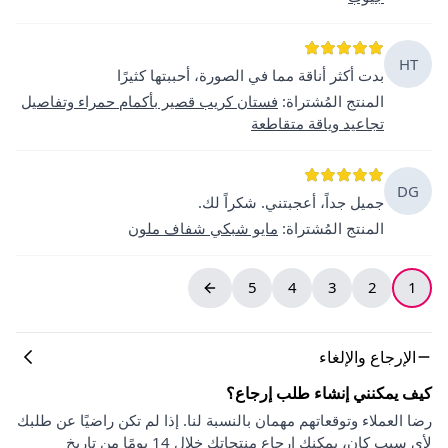
HT
بدت أكثر أناقة مما في الصورة، أحببتها كثيرًا
المنتج المُشتراة
:
فستان كريب قصير بأكمام حمراء وتفاصيل
تجاعيد وياقة متقاطعة
DG
جميل جداً، أعجبتني. شكراً لك.
المنتج المُشتراة
:
مايو شبكي شفاف ملون
5
4
3
2
1
الإرجاع والإلغاء
كيف يمكنني إنشاء طلب إرجاع؟
رضا العملاء وتوقعاتهم مهمان بالنسبة لنا. إذا لم تكن راضيًا عن طلبك
لأي سبب كان، يمكنك إرجاع منتجاتك خلال 14 يومًا من تاريخ