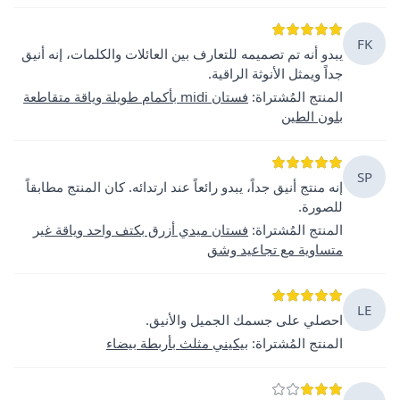
FK
يبدو أنه تم تصميمه للتعارف بين العائلات والكلمات، إنه أنيق
جداً ويمثل الأنوثة الراقية.
المنتج المُشتراة
:
فستان midi بأكمام طويلة وياقة متقاطعة
بلون الطين
SP
إنه منتج أنيق جداً، يبدو رائعاً عند ارتدائه. كان المنتج مطابقاً
للصورة.
المنتج المُشتراة
:
فستان ميدي أزرق بكتف واحد وياقة غير
متساوية مع تجاعيد وشق
LE
احصلي على جسمك الجميل والأنيق.
المنتج المُشتراة
:
بيكيني مثلث بأربطة بيضاء