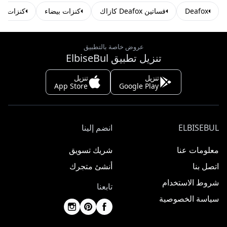
Deafox
فساتين Deafox كازاك
كنزات بيضاء
كنزات إك
عروض خاصة بالتطبيق
تنزيل تطبيق ElbiseBul
تنزيل
تنزيل
App Store
Google Play
ELBISEBUL
انضم إلينا
معلومات عنا
شريك تسويق
اتصل بنا
أنشئ متجرك
شروط الاستخدام
تابعنا
سياسة الخصوصية