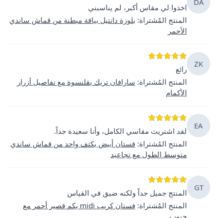
DA
اخذوا لي مقاس أكبر، لم يناسبني
المنتج المُشتراة
:
بلوزة دانتيل بياقة مبطنة من قماش ساندي
الأحمر
ZK
رائع
المنتج المُشتراة
:
سارافان تريك بقلنسوة مع تفاصيل أزرار
الأكمام
EA
لقد اشتريت مقاسي الكامل، وأنا سعيدة جداً.
المنتج المُشتراة
:
فستان أبيض بكتف واحد من قماش ساندي
متوسط الطول مع تجاعيد
GT
المنتج جميل جداً ولكنه ضيق في القياس
المنتج المُشتراة
:
فستان كريب midi بكم قصير أحمر مع
جيوب