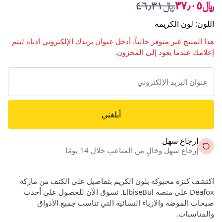
﷼٣٧٫٠٥
﷼٤٦٫٣١
اللون
:
لون الكريمة
هذا المنتج غير متوفر حالياً. أدخل عنوان بريدك الإلكتروني أدناه ليتم
إعلامك عندما يعود إلى المخزون.
أبلغني
إرجاع سهل
إرجاع سهل وخالٍ من المتاعب خلال 14 يومًا
اكتشف كنزة محبوكة بلون الكريم بتفاصيل على الكتف من ماركة
Deafox على منصة ElbiseBul. تسوق الآن للحصول على أحدث
صيحات الموضة والأزياء النسائية التي تناسب جميع الأذواق
والمناسبات.