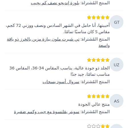
المنتج المُشتراة
:
بلوزة إنديجو نصف كم بجيب
GT
أحببتها، أنا حامل في الشهر السادس ونصف ووزني 72 كجم،
مقاس S كان مناسبًا تمامًا.
المنتج المُشتراة
:
تي شيرت ملون بيازة مزين بالخرز ذو ياقة
واسعة
UZ
الجلد ذو جودة عالية، يناسب المقاس 34-36، المقاس 36
مناسب تمامًا، جيد جدًا
المنتج المُشتراة
:
سروال أسود بسحاب
AS
منتج عالي الجودة
المنتج المُشتراة
:
سويتر بقلنسوة مع جيب وكمم ضفيرة