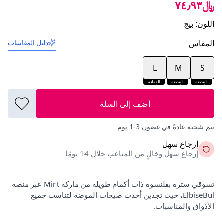
﷼٧٤٫٩٣
اللون
:
بيج
المقاس
دليل المقاسات
L
M
S
القطعة
القطعة
القطعة
الأخيرة
الأخيرة
الأخيرة
أضف إلى السلة
يتم شحنه عادةً في غضون 3-1 يوم
إرجاع سهل
إرجاع سهل وخالٍ من المتاعب خلال 14 يومًا
تسوقي سترة بقلنسوة ذات أكمام طويلة من ماركة Mint عبر منصة
ElbiseBul، حيث تجدين أحدث صيحات الموضة لتناسب جميع
الأذواق والمناسبات.