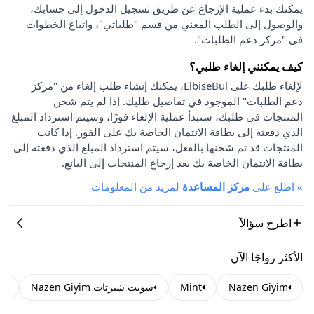
يمكنك بدء عملية الإرجاع عن طريق تسجيل الدخول إلى حسابك،
والوصول إلى الطلب المعني من قسم "طلباتي"، واتباع الخطوات
في "مركز دعم الطلبات".
كيف يمكنني إلغاء طلبي؟
لإلغاء طلبك على ElbiseBul، يمكنك إنشاء طلب إلغاء من "مركز
دعم الطلبات" الموجود في تفاصيل طلبك. إذا لم يتم شحن
المنتجات في طلبك، ستبدأ عملية الإلغاء فورًا، وسيتم استرداد المبلغ
الذي دفعته إلى بطاقة الائتمان الخاصة بك على الفور. إذا كانت
المنتجات قد تم شحنها بالفعل، سيتم استرداد المبلغ الذي دفعته إلى
بطاقة الائتمان الخاصة بك بعد إرجاع المنتجات إلى البائع.
»
اطلع على
مركز المساعدة
لمزيد من المعلومات
اطرح سؤالاً
الأكثر رواجًا الآن
Nazen Giyim
Mint
سويت شيرتات Nazen Giyim
بل