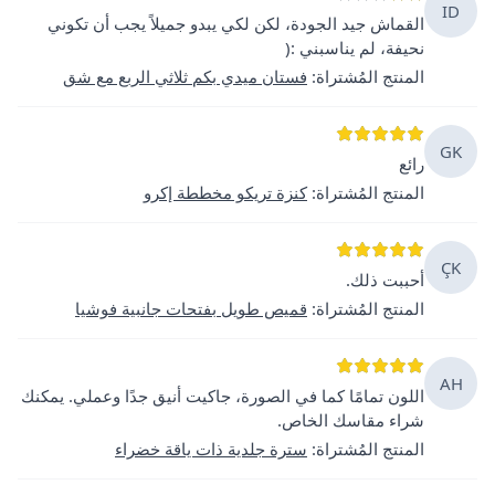
ID
القماش جيد الجودة، لكن لكي يبدو جميلاً يجب أن تكوني
نحيفة، لم يناسبني :(
المنتج المُشتراة
:
فستان ميدي بكم ثلاثي الربع مع شق
GK
رائع
المنتج المُشتراة
:
كنزة تريكو مخططة إكرو
ÇK
أحببت ذلك.
المنتج المُشتراة
:
قميص طويل بفتحات جانبية فوشيا
AH
اللون تمامًا كما في الصورة، جاكيت أنيق جدًا وعملي. يمكنك
شراء مقاسك الخاص.
المنتج المُشتراة
:
سترة جلدية ذات ياقة خضراء