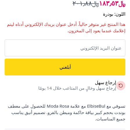
﷼١٨٣٫٥٣
﷼٢٠١٫٨٨
اللون
:
بودرة
هذا المنتج غير متوفر حالياً. أدخل عنوان بريدك الإلكتروني أدناه ليتم
إعلامك عندما يعود إلى المخزون.
أبلغني
إرجاع سهل
إرجاع سهل وخالٍ من المتاعب خلال 14 يومًا
تسوقي مع ElbiseBul مع علامة Moda Rosa للحصول على معطف
بوندت بحجم كبير بياقة حاكمة ومبطن بالفرو. تصميم أنيق يناسب
جميع المناسبات.