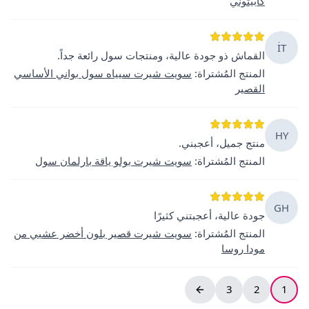
كابيتوني
İT
القماش ذو جودة عالية، ومنتجات سول رائعة جداً.
المنتج المُشتراة
:
سويت شيرت سيياه سول بواني الأساسي
القصير
HY
منتج جميل، أعجبني.
المنتج المُشتراة
:
سويت شيرت بولو ياقة بارلمان سول
GH
جودة عالية، أعجبتني كثيرًا
المنتج المُشتراة
:
سويت شيرت قصير بلون أخضر عشبي من
مودا روسا
3
2
1