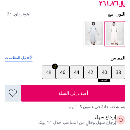
﷼٢٦١٫٧٦
اللون
:
بيج
متوفر بلون : 2
المقاس
دليل المقاسات
48
46
44
42
40
38
القطعة
الأخيرة
أضف إلى السلة
يتم شحنه عادةً في غضون 3-1 يوم
إرجاع سهل
إرجاع سهل وخالٍ من المتاعب خلال 14 يومًا