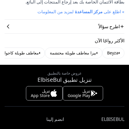
بطاقة الائتمان الخاصة بك بعد إرجاع المنتجات إلى البائع.
»
اطلع على
مركز المساعدة
لمزيد من المعلومات
اطرح سؤالاً
الأكثر رواجًا الآن
Beyza
بيزا معاطف طويلة محتشمة
معاطف طويلة كاجوال 
عروض خاصة بالتطبيق
تنزيل تطبيق ElbiseBul
تنزيل
تنزيل
App Store
Google Play
ELBISEBUL
انضم إلينا