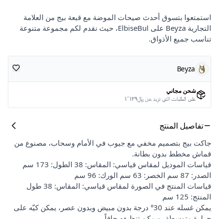
استمتعوا بتسوق أحدث صيحات الموضة مع قبعة بيج من العلامة
التجارية Beyza على ElbiseBul، حيث نقدم لكم مجموعة متنوعة
تناسب جميع الأذواق.
Beyza
شحن مجاني
على الطلبات التي تزيد عن ﷼١٬١٢٩
تفاصيل المنتج
جاكت بيج بتصميم مخفي مع جيوب في الأمام وسحاب، مصنوع من
قماش مخطط بدون بطانة.
قياسات الموديل لمقاس قياسي: المقاس: 38 الطول: 173 سم
الصدر: 87 سم الخصر: 63 سم الورك: 96 سم
قياسات المنتج في الصورة لمقاس قياسي: المقاس: 38 طول
المنتج: 125 سم
يمكن غسله عند 30° درجة بدون مبيض وبدون عصر، يمكن كيّه على
حرارة متوسطة، ويمكن تنظيفه جافاً.