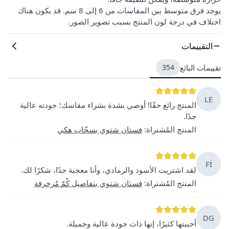
يوجد فرق متوسط بين المقاسات من 6 إلى 8 سم. قد يكون هناك
اختلاف في درجة لون المنتج بسبب تصوير الصور.
التقييمات
تقييمات البائع
354
LE
المنتج رائع حقًا! أوصي بشدة بشراء مقاسك؛ جودته عالية
جدًا.
المنتج المُشتراة
:
فستان شتوي بسحّاب هكي
Fİ
لقد اشتريت الأسود والرمادي، وأنا معجبة جدًا، شكرًا لك.
المنتج المُشتراة
:
فستان شتوي بتفاصيل كُمّ مُزخرفة
DG
أحببتها كثيرًا، إنها ذات جودة عالية وجميلة.