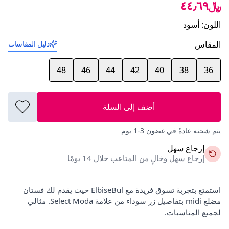
﷼٤٤٫٦٩
اللون
:
أسود
المقاس
دليل المقاسات
48
46
44
42
40
38
36
أضف إلى السلة
يتم شحنه عادةً في غضون 3-1 يوم
إرجاع سهل
إرجاع سهل وخالٍ من المتاعب خلال 14 يومًا
استمتع بتجربة تسوق فريدة مع ElbiseBul حيث يقدم لك فستان
مضلع midi بتفاصيل زر سوداء من علامة Select Moda. مثالي
لجميع المناسبات.