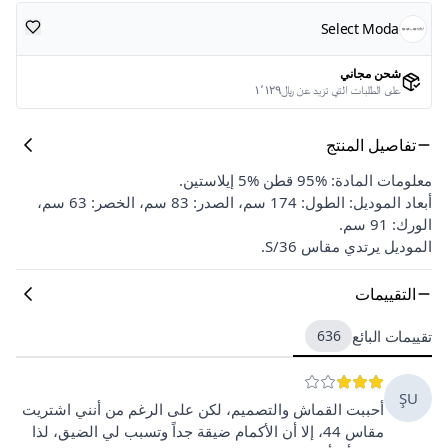
Select Moda
شحن مجاني
على الطلبات التي تزيد عن ﷼١٬١٢٩
تفاصيل المنتج
معلومات المادة: %95 قطن %5 إيلاستين.
أبعاد الموديل: الطول: 174 سم، الصدر: 83 سم، الخصر: 63 سم،
الورك: 91 سم.
الموديل يرتدي مقاس 36/S.
التقييمات
تقييمات البائع
636
ŞU
أحببت القماش والتصميم، لكن على الرغم من أنني اشتريت
مقاس 44، إلا أن الأكمام ضيقة جداً وتسبب لي الضيق، لذا