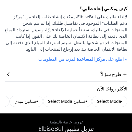
كيف يمكنني إلغاء طلبي؟
لإلغاء طلبك على ElbiseBul، يمكنك إنشاء طلب إلغاء من "مركز
دعم الطلبات" الموجود في تفاصيل طلبك. إذا لم يتم شحن
المنتجات في طلبك، ستبدأ عملية الإلغاء فورًا، وسيتم استرداد المبلغ
الذي دفعته إلى بطاقة الائتمان الخاصة بك على الفور. إذا كانت
المنتجات قد تم شحنها بالفعل، سيتم استرداد المبلغ الذي دفعته إلى
بطاقة الائتمان الخاصة بك بعد إرجاع المنتجات إلى البائع.
»
اطلع على
مركز المساعدة
لمزيد من المعلومات
اطرح سؤالاً
الأكثر رواجًا الآن
Select Moda
فساتين Select Moda
فساتين ميدي
فس
عروض خاصة بالتطبيق
تنزيل تطبيق ElbiseBul