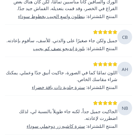
الورك والساقين كانا مناسبين تمامًا، لكن كان هناك بعض
الفراغ في الخصر، وقد قمت بتعديله. القماش جيد جدًا.
المنتج المُشتراة
:
بنطلون واسع الجيب بخطوط سوداء
CB
جميل ولكن جاء صغيرًا على والدتي. للأسف، سأقوم بإعادته.
المنتج المُشتراة
:
بلوزة إنديجو نصف كم بجيب
AH
اللون تمامًا كما في الصورة، جاكيت أنيق جدًا وعملي. يمكنك
شراء مقاسك الخاص.
المنتج المُشتراة
:
سترة جلدية ذات ياقة خضراء
NB
الجاكيت جميل جداً، لكنه جاء طويلاً بالنسبة لي، لذلك
اضطررت لإعادته.
المنتج المُشتراة
:
سترة كاشيه زر دوجملي سوداء