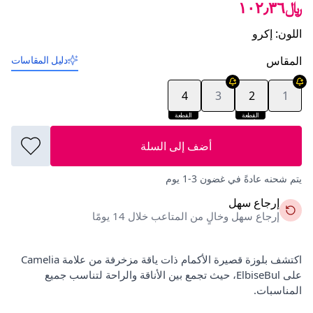
﷼١٠٢٫٣٦
اللون
:
إكرو
المقاس
دليل المقاسات
4
3
2
1
القطعة
القطعة
الأخيرة
الأخيرة
أضف إلى السلة
يتم شحنه عادةً في غضون 3-1 يوم
إرجاع سهل
إرجاع سهل وخالٍ من المتاعب خلال 14 يومًا
اكتشف بلوزة قصيرة الأكمام ذات ياقة مزخرفة من علامة Camelia
على ElbiseBul، حيث تجمع بين الأناقة والراحة لتناسب جميع
المناسبات.