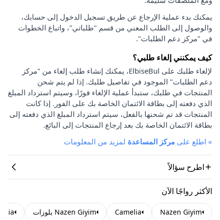
يمكنك بدء عملية الإرجاع عن طريق تسجيل الدخول إلى حسابك،
والوصول إلى الطلب المعني من قسم "طلباتي"، واتباع الخطوات
في "مركز دعم الطلبات".
كيف يمكنني إلغاء طلبي؟
لإلغاء طلبك على ElbiseBul، يمكنك إنشاء طلب إلغاء من "مركز
دعم الطلبات" الموجود في تفاصيل طلبك. إذا لم يتم شحن
المنتجات في طلبك، ستبدأ عملية الإلغاء فورًا، وسيتم استرداد المبلغ
الذي دفعته إلى بطاقة الائتمان الخاصة بك على الفور. إذا كانت
المنتجات قد تم شحنها بالفعل، سيتم استرداد المبلغ الذي دفعته إلى
بطاقة الائتمان الخاصة بك بعد إرجاع المنتجات إلى البائع.
»
اطلع على
مركز المساعدة
لمزيد من المعلومات
اطرح سؤالاً
الأكثر رواجًا الآن
Nazen Giyim
Camelia
Nazen Giyim بلوزات
Camelia ا