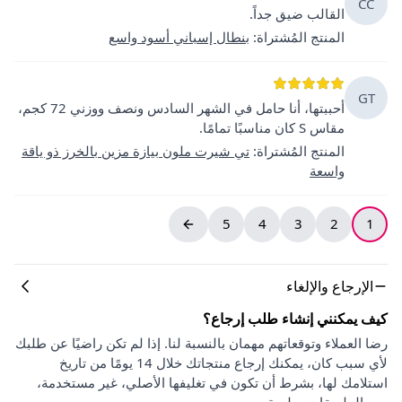
CC
القالب ضيق جداً.
المنتج المُشتراة
:
بنطال إسباني أسود واسع
GT
أحببتها، أنا حامل في الشهر السادس ونصف ووزني 72 كجم،
مقاس S كان مناسبًا تمامًا.
المنتج المُشتراة
:
تي شيرت ملون بيازة مزين بالخرز ذو ياقة
واسعة
5
4
3
2
1
الإرجاع والإلغاء
كيف يمكنني إنشاء طلب إرجاع؟
رضا العملاء وتوقعاتهم مهمان بالنسبة لنا. إذا لم تكن راضيًا عن طلبك
لأي سبب كان، يمكنك إرجاع منتجاتك خلال 14 يومًا من تاريخ
استلامك لها، بشرط أن تكون في تغليفها الأصلي، غير مستخدمة،
ومع الملصقات سليمة.