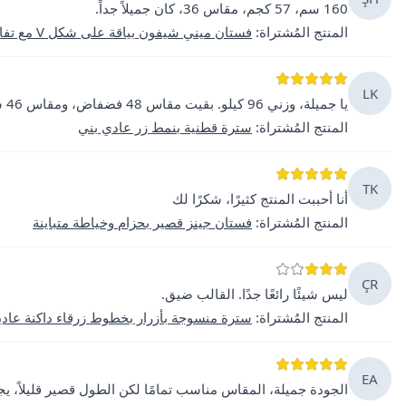
160 سم، 57 كجم، مقاس 36، كان جميلاً جداً.
المنتج المُشتراة
:
فستان ميني شيفون بياقة على شكل V مع تفاصيل كشكش وجيب
LK
يا جميلة، وزني 96 كيلو. بقيت مقاس 48 فضفاض، ومقاس 46 سيكون مناسباً أيضاً.
المنتج المُشتراة
:
سترة قطنية بنمط زر عادي بني
TK
أنا أحببت المنتج كثيرًا، شكرًا لك
المنتج المُشتراة
:
فستان جينز قصير بحزام وخياطة متباينة
ÇR
ليس شيئًا رائعًا جدًا. القالب ضيق.
المنتج المُشتراة
:
سترة منسوجة بأزرار بخطوط زرقاء داكنة عادي
EA
الجودة جميلة، المقاس مناسب تمامًا لكن الطول قصير قليلاً، يج