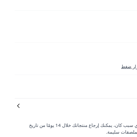
رار ضغط
رضا العملاء وتوقعاتهم مهمان بالنسبة لنا. إذا لم تكن راضيًا عن طلبك لأي سبب كان، يمكنك إرجاع منتجاتك خلال 14 يومًا من تاريخ
لملصقات سليمة.