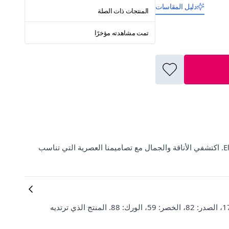
دليل المقاسات
المنتجات ذات الصلة
تمت مشاهدته مؤخرًا
تسوقي فستان ميني بياقة سوداء من Select Moda عبر منصة ElbiseBul. اكتشفي الأناقة والجمال مع تصاميمنا العصرية التي تناسب
معلومات المادة: 95% قطن 5% إيلاستان. مقاسات الموديل: الطول: 176، الصدر: 82، الخصر: 59، الورك: 88. المنتج الذي ترتديه