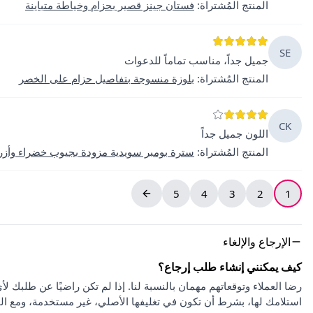
المنتج المُشتراة
:
فستان جينز قصير بحزام وخياطة متباينة
SE
جميل جداً، مناسب تماماً للدعوات
المنتج المُشتراة
:
بلوزة منسوجة بتفاصيل حزام على الخصر
CK
اللون جميل جداً
المنتج المُشتراة
:
سترة بومبر سويدية مزودة بجيوب خضراء وأز
5
4
3
2
1
الإرجاع والإلغاء
كيف يمكنني إنشاء طلب إرجاع؟
استلامك لها، بشرط أن تكون في تغليفها الأصلي، غير مستخدمة، ومع ا