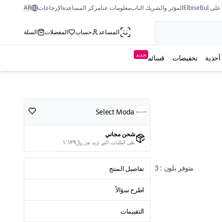
ى ElbiseBul
المؤثر والشريك التاب
معلومات عنا
مركز المساعدة
الإرجاعات
AR
المساعد
حساب
المفضلات
السلة
جديد
أحذية
تخفيضات
قسائم
Select Moda
شحن مجاني
على الطلبات التي تزيد عن ﷼١٬١٢٩
متوفر بلون : 3
تفاصيل المنتج
اطرح سؤالاً
التقييمات