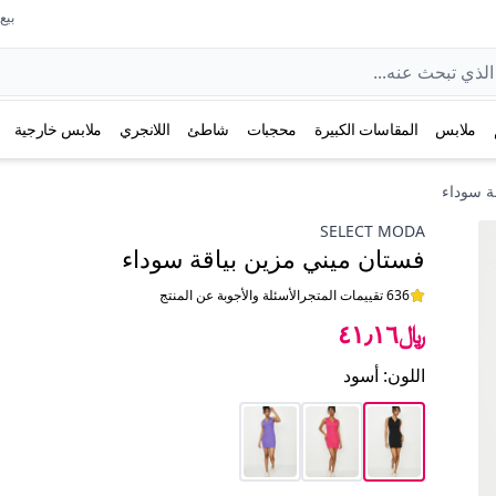
بيع عل
ملابس
المقاسات الكبيرة
محجبات
شاطئ
اللانجري
ملابس خارجية
ة سوداء
SELECT MODA
فستان ميني مزين بياقة سوداء
636 تقييمات المتجر
الأسئلة والأجوبة عن المنتج
﷼٤١٫١٦
اللون
:
أسود