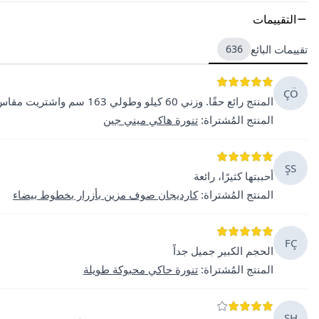
التقييمات
تقييمات البائع
636
ÇÖ
المنتج رائع حقًا. وزني 60 كيلو وطولي 163 سم واشتريت مقاس 38، وكان مناسبًا تمامًا.
المنتج المُشتراة
:
تنورة هاكي ميني جين
ŞS
أحببتها كثيرًا، رائعة
المنتج المُشتراة
:
كارديجان صوف مزين بأزرار بخطوط بيضاء
FÇ
الحجم الكبير جميل جداً
المنتج المُشتراة
:
تنورة حاكي محبوكة طويلة
ŞH