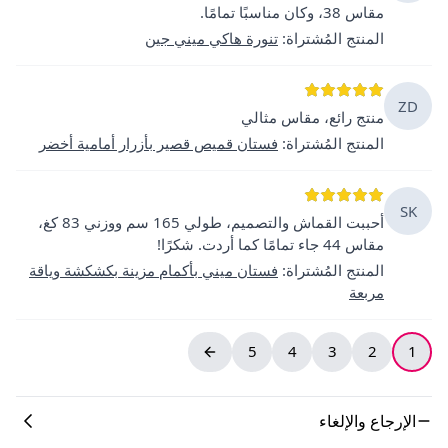
مقاس 38، وكان مناسبًا تمامًا.
المنتج المُشتراة
:
تنورة هاكي ميني جين
ZD
منتج رائع، مقاس مثالي
المنتج المُشتراة
:
فستان قميص قصير بأزرار أمامية أخضر
SK
أحببت القماش والتصميم، طولي 165 سم ووزني 83 كغ،
مقاس 44 جاء تمامًا كما أردت. شكرًا!
المنتج المُشتراة
:
فستان ميني بأكمام مزينة بكشكشة وياقة
مربعة
5
4
3
2
1
الإرجاع والإلغاء