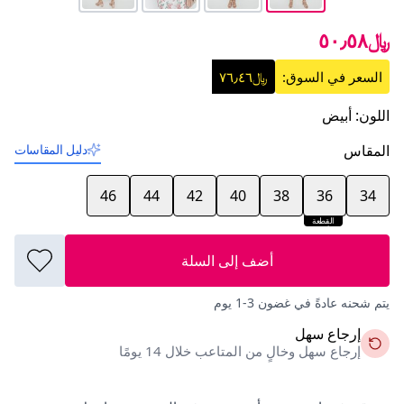
﷼٥٠٫٥٨
السعر في السوق:
﷼٧٦٫٤٦
اللون
:
أبيض
المقاس
دليل المقاسات
46
44
42
40
38
36
34
القطعة
الأخيرة
أضف إلى السلة
يتم شحنه عادةً في غضون 3-1 يوم
إرجاع سهل
إرجاع سهل وخالٍ من المتاعب خلال 14 يومًا