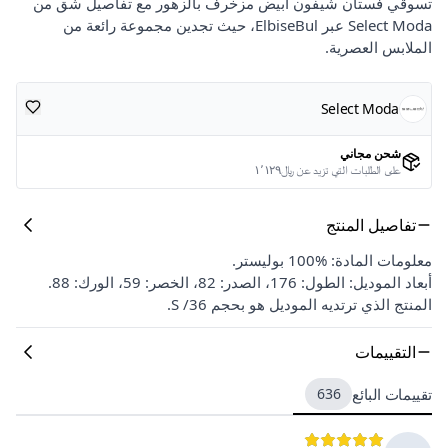
تسوقي فستان شيفون أبيض مزخرف بالزهور مع تفاصيل شق من
Select Moda عبر ElbiseBul، حيث تجدين مجموعة رائعة من
الملابس العصرية.
Select Moda
شحن مجاني
على الطلبات التي تزيد عن ﷼١٬١٢٩
تفاصيل المنتج
معلومات المادة: %100 بوليستر.
أبعاد الموديل: الطول: 176، الصدر: 82، الخصر: 59، الورك: 88.
المنتج الذي ترتديه الموديل هو بحجم 36/ S.
التقييمات
تقييمات البائع
636