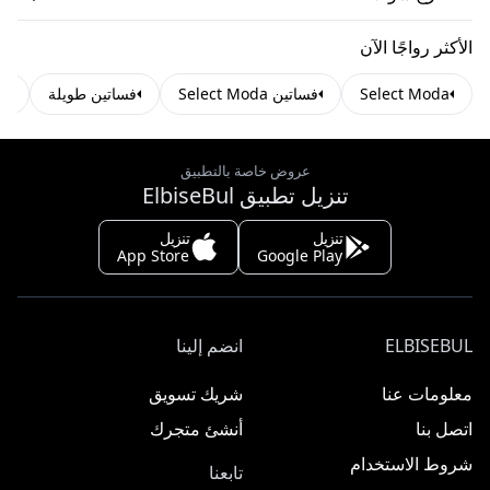
الأكثر رواجًا الآن
Select Moda
فساتين Select Moda
فساتين طويلة
ف
عروض خاصة بالتطبيق
تنزيل تطبيق ElbiseBul
تنزيل
تنزيل
App Store
Google Play
ELBISEBUL
انضم إلينا
معلومات عنا
شريك تسويق
اتصل بنا
أنشئ متجرك
شروط الاستخدام
تابعنا