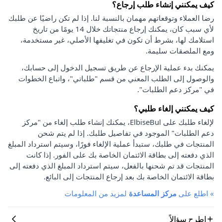
كيف يمكنني إنشاء طلب إرجاع؟
رضا العملاء وتوقعاتهم مهمان بالنسبة لنا. إذا لم تكن راضيًا عن طلبك
لأي سبب كان، يمكنك إرجاع منتجاتك خلال 14 يومًا من تاريخ
استلامك لها، بشرط أن تكون في تغليفها الأصلي، غير مستخدمة،
ومع الملصقات سليمة.
يمكنك بدء عملية الإرجاع عن طريق تسجيل الدخول إلى حسابك،
والوصول إلى الطلب المعني من قسم "طلباتي"، واتباع الخطوات
في "مركز دعم الطلبات".
كيف يمكنني إلغاء طلبي؟
لإلغاء طلبك على ElbiseBul، يمكنك إنشاء طلب إلغاء من "مركز
دعم الطلبات" الموجود في تفاصيل طلبك. إذا لم يتم شحن
المنتجات في طلبك، ستبدأ عملية الإلغاء فورًا، وسيتم استرداد المبلغ
الذي دفعته إلى بطاقة الائتمان الخاصة بك على الفور. إذا كانت
المنتجات قد تم شحنها بالفعل، سيتم استرداد المبلغ الذي دفعته إلى
بطاقة الائتمان الخاصة بك بعد إرجاع المنتجات إلى البائع.
»
اطلع على
مركز المساعدة
لمزيد من المعلومات
اطرح سؤالاً