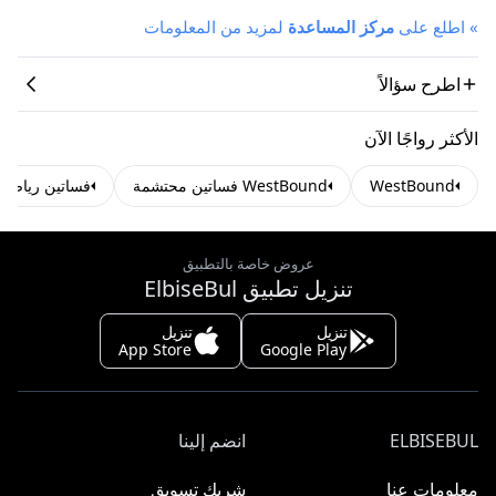
»
اطلع على
مركز المساعدة
لمزيد من المعلومات
اطرح سؤالاً
الأكثر رواجًا الآن
WestBound
WestBound فساتين محتشمة
فساتين رياضي
عروض خاصة بالتطبيق
تنزيل تطبيق ElbiseBul
تنزيل
تنزيل
App Store
Google Play
ELBISEBUL
انضم إلينا
معلومات عنا
شريك تسويق