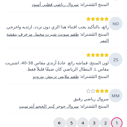
المنتج المُشتراة
:
سروال رياضي قطني أسود
NO
رائع، بالتأكيد يجب اقتناء هذا الزي دون تردد، ارتديه واخرجي.
المنتج المُشتراة
:
طقم سويت شيرت مخمل مزخرف بنقشة
النمر
ZS
لون المنتج، قماشه رائع. عادةً أرتدي مقاس 38-40، اشتريت
مقاس L. البنطال الرياضي كان ضيقًا قليلاً فقط.
المنتج المُشتراة
:
طقم ملابس ترينش بورودو
MM
سروال رياضي رقيق
المنتج المُشتراة
:
سروال جوجر كبير الحجم أنترسيت
5
4
3
2
1