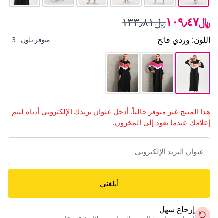
﷼١٠٩٫٤٧
﷼١٣٣٫٨١
اللون
:
وردي فاتح
متوفر بلون : 3
هذا المنتج غير متوفر حالياً. أدخل عنوان بريدك الإلكتروني أدناه ليتم
إعلامك عندما يعود إلى المخزون.
أبلغني
إرجاع سهل