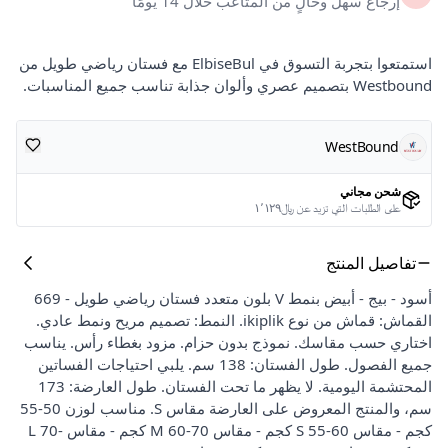
إرجاع سهل وخالٍ من المتاعب خلال 14 يومًا
استمتعوا بتجربة التسوق في ElbiseBul مع فستان رياضي طويل من
Westbound بتصميم عصري وألوان جذابة تناسب جميع المناسبات.
WestBound
شحن مجاني
على الطلبات التي تزيد عن ﷼١٬١٢٩
تفاصيل المنتج
أسود - بيج - أبيض بنمط V بلون متعدد فستان رياضي طويل - 669
القماش: قماش من نوع ikiplik. النمط: تصميم مريح ونمط عادي.
اختاري حسب مقاسك. نموذج بدون حزام. مزود بغطاء رأس. يناسب
جميع الفصول. طول الفستان: 138 سم. يلبي احتياجات الفساتين
المحتشمة اليومية. لا يظهر ما تحت الفستان. طول العارضة: 173
سم، والمنتج المعروض على العارضة مقاس S. مناسب لوزن 50-55
كجم - مقاس S 55-60 كجم - مقاس M 60-70 كجم - مقاس L 70-