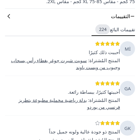
75 كجم - مقاس XL 75-85 كجم - مقاس 2XL.
التقييمات
تقييمات البائع
224
Mİ
أحببت ذلك كثيرًا
المنتج المُشتراة
:
سويت شيرت جوغر بغطاء رأس بسحاب
وجيوب من ويست باوند
GA
أحببتها كثيرًا، ببساطة رائعة.
المنتج المُشتراة
:
بدلة رياضية مخملية مطبوعة بتطريز
فرنسي من بوردو
GK
المنتج ذو جودة عالية ولونه جميل جداً
المنتج المُشتراة
:
طقم ملابس ترينش بورودو