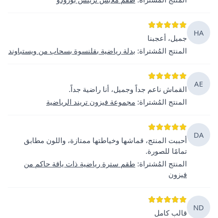
HA
جميل، أعجبنا
المنتج المُشتراة
:
بدلة رياضية بقلنسوة بسحاب من ويستباوند
AE
القماش ناعم جداً وجميل، أنا راضية جداً.
المنتج المُشتراة
:
مجموعة فيزون تريند الرياضية
DA
أحببت المنتج، قماشها وخياطتها ممتازة، واللون مطابق
تمامًا للصورة.
المنتج المُشتراة
:
طقم سترة رياضية ذات ياقة حاكم من
فيزون
ND
قالب كامل