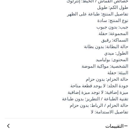
خصائص القماش / الخيط: إنترلوك
طول الكم: طويل
تفاصيل المنتج: طباعة على الظهر
نوع المنتج: سادة
جيب: بدون جيوب
المجموعة: حفلة
السماكة: رقيق
حالة البطانة: بدون بطانة
الطول: ميدي
المحتوى: بولياميد
الشخصية: مواكبة الموضة
البيئة: حفلة
حالة الحزام: بدون حزام
جودة الجلد: لا يوجد قطعة متاحة
ميزة إضافية: لا توجد ميزة إضافية
تقنية الطباعة / التطريز: بدون طباعة
حالة الحزام / الرباط: بدون حزام
تفاصيل الاستدامة: لا
التقييمات