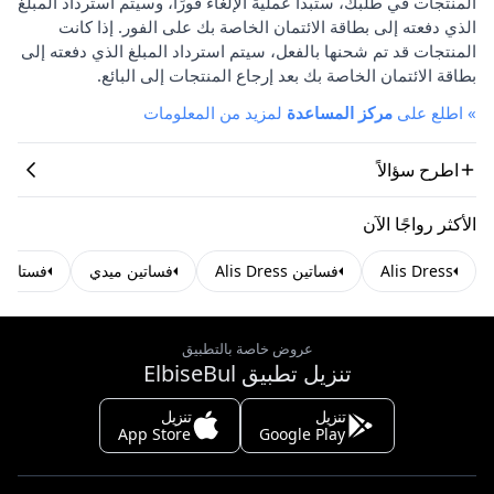
المنتجات في طلبك، ستبدأ عملية الإلغاء فورًا، وسيتم استرداد المبلغ
الذي دفعته إلى بطاقة الائتمان الخاصة بك على الفور. إذا كانت
المنتجات قد تم شحنها بالفعل، سيتم استرداد المبلغ الذي دفعته إلى
بطاقة الائتمان الخاصة بك بعد إرجاع المنتجات إلى البائع.
»
اطلع على
مركز المساعدة
لمزيد من المعلومات
اطرح سؤالاً
الأكثر رواجًا الآن
Alis Dress
فساتين Alis Dress
فساتين ميدي
فستان أ
عروض خاصة بالتطبيق
تنزيل تطبيق ElbiseBul
تنزيل
تنزيل
App Store
Google Play