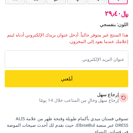
﷼٢٩٫٤٠
اللون
:
بنفسجي
هذا المنتج غير متوفر حالياً. أدخل عنوان بريدك الإلكتروني أدناه ليتم
إعلامك عندما يعود إلى المخزون.
أبلغني
إرجاع سهل
إرجاع سهل وخالٍ من المتاعب خلال 14 يومًا
تسوقي فستان ميدي بأكمام طويلة وفتحة ظهر من علامة ALİS
DRESS عبر منصة ElbiseBul، حيث نقدم لك أحدث صيحات الموضة
في فساتين النساء.