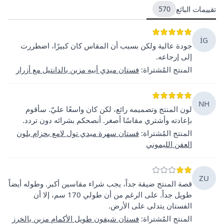
تقييمات البائع
570
İG
جودة عالية ولكن بسبب أن المقاس كان كبيرًا، اضطررت
إلى إرجاعه.
المنتج المُشتراة
:
فستان ميدي أبيه مزين بالدانتيل مع أزرار
NH
لون المنتج وتصميمه رائع، لكن كان واسعًا عليّ. سأقوم
بإعادته وأشتري مقاسًا أصغر. أنصحكم بشرائه دون تردد.
المنتج المُشتراة
:
فستان سهرة ميدي تول لامع بحزام بلون
العفن الليموني
ZU
قصة المنتج ضيقة جداً، يجب شراء مقاسين أكبر. وطوله أيضاً
طويل جداً. على الرغم من أن طولي 170 سم، إلا أن
الفستان يتدلى على الأرض.
المنتج المُشتراة
:
فستان شيفون طويل الأكمام مزين بالخرز