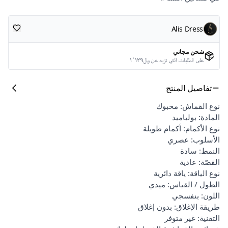
Alis Dress
شحن مجاني
على الطلبات التي تزيد عن ﷼١٬١٢٩
تفاصيل المنتج
نوع القماش: محبوك
المادة: بولياميد
نوع الأكمام: أكمام طويلة
الأسلوب: عصري
النمط: سادة
القصّة: عادية
نوع الياقة: ياقة دائرية
الطول / القياس: ميدي
اللون: بنفسجي
طريقة الإغلاق: بدون إغلاق
التقنية: غير متوفر