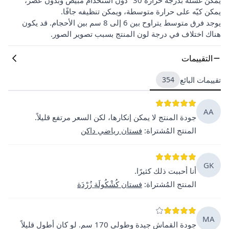
يمكن كيّه على حرارة متوسطة، ويمكن تنظيفه جافًا.
يوجد فرق متوسط يتراوح بين 6 إلى 8 سم بين الأحجام. قد يكون
هناك اختلاف في درجة لون المنتج بسبب تصوير الصور.
التقييمات
تقييمات البائع
354
AA
جودة المنتج لا يمكن إنكارها، لكن السعر مرتفع قليلاً.
المنتج المُشتراة
:
فستان رياضي داكن
GK
أنا أحببت ذلك كثيرًا.
المنتج المُشتراة
:
فستان كُشْكُولَة زُرْدَة
MA
جودة القماش جيدة وطولي 170 سم. لو كان أطول قليلاً