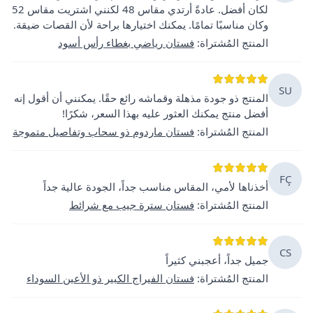
لكان أفضل. عادةً أرتدي مقاس 48 لكنني اشتريت مقاس 52
وكان مناسبًا تمامًا. يمكنك اختيارها براحة لأن القصات ضيقة.
المنتج المُشتراة
:
فستان رياضي بغطاء رأس أسود
SU
المنتج ذو جودة مذهلة وقماشه رائع حقًا. يمكنني أن أقول إنه
أفضل منتج يمكنك العثور عليه بهذا السعر، شكرًا!
المنتج المُشتراة
:
فستان ماردوم ذو سحاب وتفاصيل متموجة
FÇ
أخذناها لأمي، المقاس مناسب جداً، الجودة عالية جداً
المنتج المُشتراة
:
فستان سترة جيب مع شرائط
CS
جميل جداً، أعجبني كثيراً
المنتج المُشتراة
:
فستان الفيراج الكبير ذو الأعين السوداء