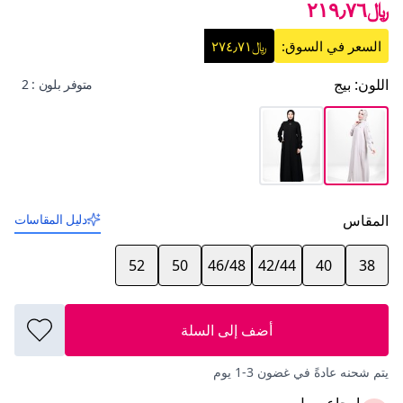
﷼٢١٩٫٧٦
السعر في السوق:
﷼٢٧٤٫٧١
اللون
:
بيج
متوفر بلون : 2
المقاس
دليل المقاسات
52
50
46/48
42/44
40
38
أضف إلى السلة
يتم شحنه عادةً في غضون 3-1 يوم
إرجاع سهل