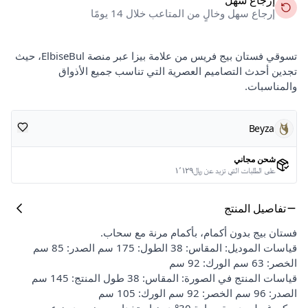
إرجاع سهل وخالٍ من المتاعب خلال 14 يومًا
تسوقي فستان بيج فريس من علامة بيزا عبر منصة ElbiseBul، حيث
تجدين أحدث التصاميم العصرية التي تناسب جميع الأذواق
والمناسبات.
Beyza
شحن مجاني
على الطلبات التي تزيد عن ﷼١٬١٢٩
تفاصيل المنتج
فستان بيج بدون أكمام، بأكمام مرنة مع سحاب.
قياسات الموديل: المقاس: 38 الطول: 175 سم الصدر: 85 سم
الخصر: 63 سم الورك: 92 سم
قياسات المنتج في الصورة: المقاس: 38 طول المنتج: 145 سم
الصدر: 96 سم الخصر: 92 سم الورك: 105 سم
يمكن غسله بدرجة حرارة 30° دون استخدام مبيض وبدون عصر،