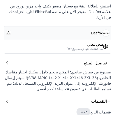
استمتع بإطلالة أنيقة مع فستان مصغر بكتف واحد مزين بورود من
علامة Deafox، متوفر الآن على منصة ElbiseBul لتلبية احتياجاتك
في الأزياء.
Deafox
شحن مجاني
على الطلبات التي تزيد عن ﷼١٬١٢٩
تفاصيل المنتج
مصنوع من قماش ساندي؛ المنتج بحجم كامل. يمكنك اختيار مقاسك
الخاص. (36-S/38-M/40-L/42-XL/44-XXL/46-3XL)؛ سيتم إرسال
فاتورتك الإلكترونية إلى عنوان البريد الإلكتروني المسجل لديك؛ يتم
تسليم الطلبات في غضون 24 ساعة كحد أقصى.
التقييمات
تقييمات البائع
3475