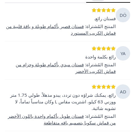
DÖ
فستان رائع.
المنتج المُشتراة
:
فستان قصير بأكمام طويلة و ياقة قلبية من
قماش الكريب المستورد
YA
رائع بكلمة واحدة
المنتج المُشتراة
:
فستان ميدي بأكمام طويلة وحزام من
قماش الكريب الأخضر
AD
رائع، يمكنك شراؤه دون تردد، يبدو مذهلاً. طولي 1.75 متر
ووزني 63 كيلو، اشتريت مقاس L وكان مناسباً تماماً، لا
تشوبه شائبة.
المنتج المُشتراة
:
فستان طويل بأكمام واحدة باللون الأخضر
من قماش سكوبا بتصميم ياقه متقاطعة