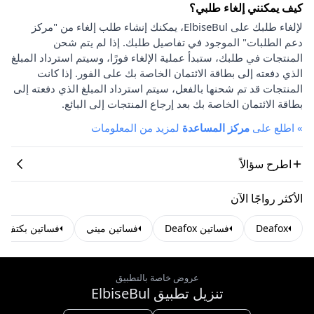
كيف يمكنني إلغاء طلبي؟
لإلغاء طلبك على ElbiseBul، يمكنك إنشاء طلب إلغاء من "مركز
دعم الطلبات" الموجود في تفاصيل طلبك. إذا لم يتم شحن
المنتجات في طلبك، ستبدأ عملية الإلغاء فورًا، وسيتم استرداد المبلغ
الذي دفعته إلى بطاقة الائتمان الخاصة بك على الفور. إذا كانت
المنتجات قد تم شحنها بالفعل، سيتم استرداد المبلغ الذي دفعته إلى
بطاقة الائتمان الخاصة بك بعد إرجاع المنتجات إلى البائع.
»
اطلع على
مركز المساعدة
لمزيد من المعلومات
اطرح سؤالاً
الأكثر رواجًا الآن
Deafox
فساتين Deafox
فساتين ميني
فساتين بكتف و
عروض خاصة بالتطبيق
تنزيل تطبيق ElbiseBul