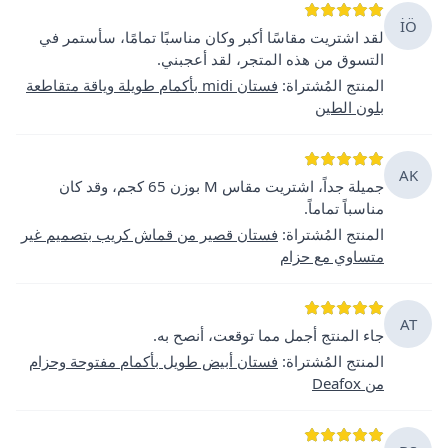
İÖ
لقد اشتريت مقاسًا أكبر وكان مناسبًا تمامًا، سأستمر في
التسوق من هذه المتجر، لقد أعجبني.
المنتج المُشتراة
:
فستان midi بأكمام طويلة وياقة متقاطعة
بلون الطين
AK
جميلة جداً، اشتريت مقاس M بوزن 65 كجم، وقد كان
مناسباً تماماً.
المنتج المُشتراة
:
فستان قصير من قماش كريب بتصميم غير
متساوي مع حزام
AT
جاء المنتج أجمل مما توقعت، أنصح به.
المنتج المُشتراة
:
فستان أبيض طويل بأكمام مفتوحة وحزام
من Deafox