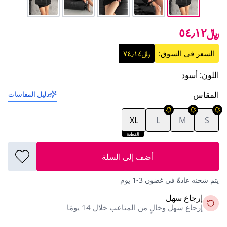
﷼٥٤٫١٢
السعر في السوق:
﷼٧٤٫١٤
اللون
:
أسود
المقاس
دليل المقاسات
XL
L
M
S
القطعة
الأخيرة
أضف إلى السلة
يتم شحنه عادةً في غضون 3-1 يوم
إرجاع سهل
إرجاع سهل وخالٍ من المتاعب خلال 14 يومًا