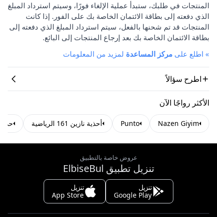
المنتجات في طلبك، ستبدأ عملية الإلغاء فورًا، وسيتم استرداد المبلغ
الذي دفعته إلى بطاقة الائتمان الخاصة بك على الفور. إذا كانت
المنتجات قد تم شحنها بالفعل، سيتم استرداد المبلغ الذي دفعته إلى
بطاقة الائتمان الخاصة بك بعد إرجاع المنتجات إلى البائع.
»
اطلع على
مركز المساعدة
لمزيد من المعلومات
اطرح سؤالاً
الأكثر رواجًا الآن
Nazen Giyim
Punto
أحذية نازين 161 الرياضية
حذاء 
عروض خاصة بالتطبيق
تنزيل تطبيق ElbiseBul
تنزيل
تنزيل
App Store
Google Play