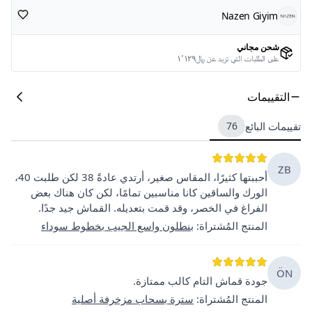
Nazen Giyim
شحن مجاني
على الطلبات التي تزيد عن ﷼١٬١٢٩
التقييمات
تقييمات البائع
76
ZB
أحببتها كثيرًا، المقاس صغير، أرتدي عادةً 38 لكن طلبت 40،
الورك والساقين كانا مناسبين تمامًا، لكن كان هناك بعض
الفراغ في الخصر، وقد قمت بتعديله. القماش جيد جدًا.
المنتج المُشتراة
:
بنطلون واسع الجيب بخطوط سوداء
ÖN
جودة قماش التام كالب ممتازة.
المنتج المُشتراة
:
سترة بسحاب مزخرفة أصلية