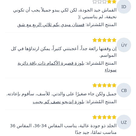
ID
القماش جيد الجودة، لكن لكي يبدو جميلاً يجب أن تكوني
نحيفة، لم يناسبني :(
المنتج المُشتراة
:
فستان ميدي بكم ثلاثي الربع مع شق
ÜY
إن وقفتها رائعة جداً، أعجبتني كثيراً، يمكن ارتداؤها في كل
المواسم.
المنتج المُشتراة
:
بلوزة قصيرة الأكمام ذات ياقة دائرية
سوداء
CB
جميل ولكن جاء صغيرًا على والدتي. للأسف، سأقوم بإعادته.
المنتج المُشتراة
:
بلوزة إنديجو نصف كم بجيب
UZ
الجلد ذو جودة عالية، يناسب المقاس 34-36، المقاس 36
مناسب تمامًا، جيد جدًا