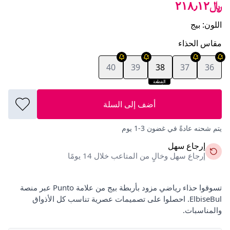
﷼٢١٨٫١٢
اللون
:
بيج
مقاس الحذاء
40
39
38
37
36
القطعة
الأخيرة
أضف إلى السلة
يتم شحنه عادةً في غضون 3-1 يوم
إرجاع سهل
إرجاع سهل وخالٍ من المتاعب خلال 14 يومًا
تسوقوا حذاء رياضي مزود بأربطة بيج من علامة Punto عبر منصة
ElbiseBul. احصلوا على تصميمات عصرية تناسب كل الأذواق
والمناسبات.