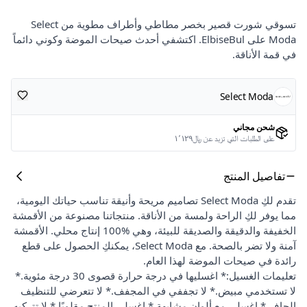
تسوقي شورت قصير بخصر مطاطي وأطراف مطوية من Select
Moda على ElbiseBul. اكتشفي أحدث صيحات الموضة وكوني دائماً
في قمة الأناقة.
Select Moda
شحن مجاني
على الطلبات التي تزيد عن ﷼١٬١٢٩
تفاصيل المنتج
تقدم لكِ Select Moda تصاميم مريحة وأنيقة تناسب حياتك اليومية،
مما يوفر لكِ الراحة ولمسة من الأناقة. منتجاتنا مصنوعة من الأقمشة
الخفيفة والدقيقة والصديقة للبيئة، وهي %100 إنتاج محلي. الأقمشة
آمنة ولا تضر بالصحة. مع Select Moda، يمكنكِ الحصول على قطع
رائدة في صيحات الموضة لهذا العام.
تعليمات الغسيل:* اغسليها في درجة حرارة قصوى 30 درجة مئوية.*
لا تستخدمي مبيض.* لا تجففي في المجفف.* لا تتعرضي للتنظيف
الجاف.* اغسلي مع ألوان مشابهة.* اغسلي المنتج مقلوبًا.* لا تتركيه