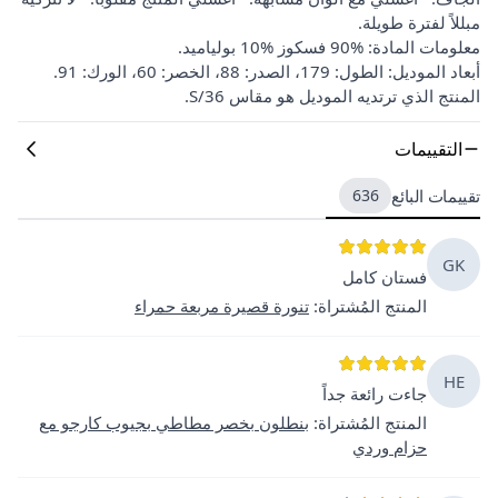
مبللاً لفترة طويلة.
معلومات المادة: %90 فسكوز %10 بولياميد.
أبعاد الموديل: الطول: 179، الصدر: 88، الخصر: 60، الورك: 91.
المنتج الذي ترتديه الموديل هو مقاس 36/S.
التقييمات
تقييمات البائع
636
GK
فستان كامل
المنتج المُشتراة
:
تنورة قصيرة مربعة حمراء
HE
جاءت رائعة جداً
المنتج المُشتراة
:
بنطلون بخصر مطاطي بجيوب كارجو مع
حزام وردي