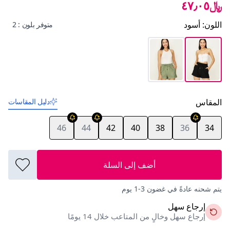
﷼٤٧٫٠٥
اللون
:
أسود
متوفر بلون : 2
المقاس
دليل المقاسات
46
44
42
40
38
36
34
أضف إلى السلة
يتم شحنه عادةً في غضون 3-1 يوم
إرجاع سهل
إرجاع سهل وخالٍ من المتاعب خلال 14 يومًا