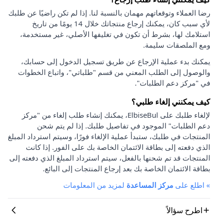
رضا العملاء وتوقعاتهم مهمان بالنسبة لنا. إذا لم تكن راضيًا عن طلبك
لأي سبب كان، يمكنك إرجاع منتجاتك خلال 14 يومًا من تاريخ
استلامك لها، بشرط أن تكون في تغليفها الأصلي، غير مستخدمة،
ومع الملصقات سليمة.
يمكنك بدء عملية الإرجاع عن طريق تسجيل الدخول إلى حسابك،
والوصول إلى الطلب المعني من قسم "طلباتي"، واتباع الخطوات
في "مركز دعم الطلبات".
كيف يمكنني إلغاء طلبي؟
لإلغاء طلبك على ElbiseBul، يمكنك إنشاء طلب إلغاء من "مركز
دعم الطلبات" الموجود في تفاصيل طلبك. إذا لم يتم شحن
المنتجات في طلبك، ستبدأ عملية الإلغاء فورًا، وسيتم استرداد المبلغ
الذي دفعته إلى بطاقة الائتمان الخاصة بك على الفور. إذا كانت
المنتجات قد تم شحنها بالفعل، سيتم استرداد المبلغ الذي دفعته إلى
بطاقة الائتمان الخاصة بك بعد إرجاع المنتجات إلى البائع.
»
اطلع على
مركز المساعدة
لمزيد من المعلومات
اطرح سؤالاً