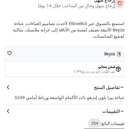
إرجاع سهل وخالٍ من المتاعب خلال 14 يومًا
استمتع بالتسوق عبر ElbiseBul لأحدث تصاميم العباءات. عباءة
Beyza الأنيقة تضيف لمسة من الأناقة إلى خزانة ملابسك، مثالية
لجميع المناسبات.
Beyza
شحن مجاني
على الطلبات التي تزيد عن ﷼١٬١٢٩
تفاصيل المنتج
عباءة بيزا بلون إنديغو ذات الأكمام الواسعة ورباط أمامي 3249
التقييمات
تقييمات البائع
354