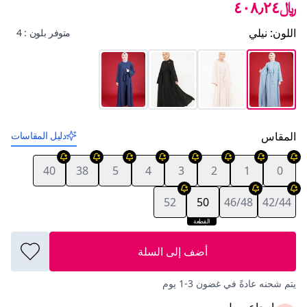
﷼٤٠٨٫٢٤
اللون
:
نيلي
متوفر بلون : 4
المقاس
دليل المقاسات
40
38
5
4
3
2
1
0
52
50
46/48
42/44
القطعة
الأخيرة
أضف إلى السلة
يتم شحنه عادةً في غضون 3-1 يوم
إرجاع سهل