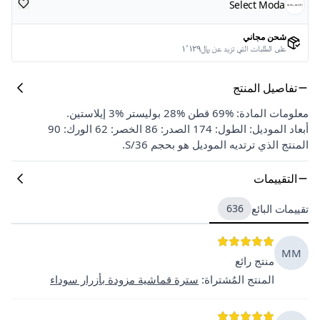
Select Moda
شحن مجاني
على الطلبات التي تزيد عن ﷼١٬١٢٩
تفاصيل المنتج
معلومات المادة: %69 قطن %28 بوليستر %3 إيلاستين.
أبعاد الموديل: الطول: 174 الصدر: 86 الخصر: 62 الورك: 90
المنتج الذي ترتديه الموديل هو بحجم 36/S.
التقييمات
تقييمات البائع
636
MM
منتج رائع
المنتج المُشتراة
:
سترة قماشية مزودة بأزرار سوداء