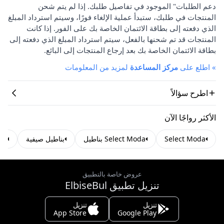
دعم الطلبات" الموجود في تفاصيل طلبك. إذا لم يتم شحن
المنتجات في طلبك، ستبدأ عملية الإلغاء فورًا، وسيتم استرداد المبلغ
الذي دفعته إلى بطاقة الائتمان الخاصة بك على الفور. إذا كانت
المنتجات قد تم شحنها بالفعل، سيتم استرداد المبلغ الذي دفعته إلى
بطاقة الائتمان الخاصة بك بعد إرجاع المنتجات إلى البائع.
»
اطلع على
مركز المساعدة
لمزيد من المعلومات
اطرح سؤالاً
الأكثر رواجًا الآن
Select Moda
Select Moda بناطيل
بناطيل صيفية
الب
عروض خاصة بالتطبيق
تنزيل تطبيق ElbiseBul
تنزيل
تنزيل
App Store
Google Play