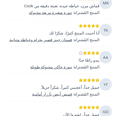
MK
قماش مرن، خياطة جيدة، تعبئة دقيقة من Cook
المنتج المُشتراة
:
تنورة صغيرة مربعة محبوكة
TK
أنا أحببت المنتج كثيرًا، شكرًا لك
المنتج المُشتراة
:
فستان جينز قصير بحزام وخياطة متباينة
AA
يبدو رائعًا جدًا
المنتج المُشتراة
:
تنورة حاكي محبوكة طويلة
YT
جميل جداً، أعجبني كثيراً، شكراً جزيلاً.
المنتج المُشتراة
:
قميص أبيض بأزرار أمامية
GÖ
جميل جداً.. اشتروا الآن