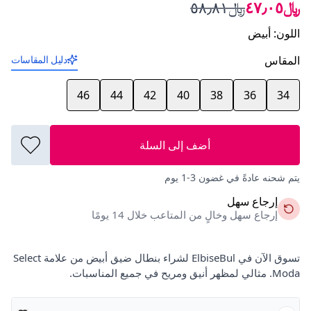
﷼٤٧٫٠٥
﷼٥٨٫٨١
اللون
:
أبيض
المقاس
دليل المقاسات
46
44
42
40
38
36
34
أضف إلى السلة
يتم شحنه عادةً في غضون 3-1 يوم
إرجاع سهل
إرجاع سهل وخالٍ من المتاعب خلال 14 يومًا
تسوق الآن في ElbiseBul لشراء بنطال ضيق أبيض من علامة Select
Moda. مثالي لمظهر أنيق ومريح في جميع المناسبات.