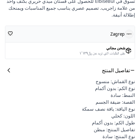
تسوق في ElbiseBul للحصول على فستان ميدي حريري بكتف واحد
من علامة زاجريب. تصميم عصري يناسب جميع المناسبات ويمنحك
إطلالة أنيقة.
Zagrep
شحن مجاني
على الطلبات التي تزيد عن ﷼١٬١٢٩
تفاصيل المنتج
نوع القماش: منسوج
نوع الكم: بدون أكمام
النمط: سادة
القصة: ضيقة الجسم
نوع الياقة: ياقة نصف سمكة
اللون: كحلي
طول الكم: بدون أكمام
تفاصيل المنتج: مبطن
نوع المنتج: سادة