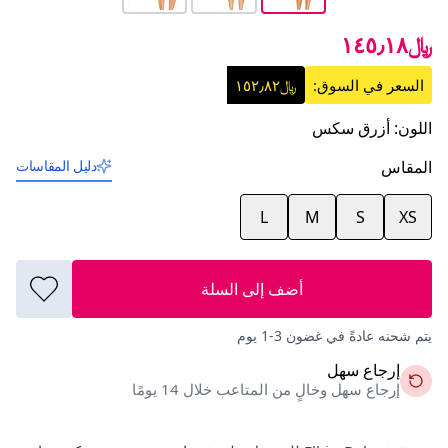
﷼١٤٥٫١٨
السعر في السوق:
﷼١٥٢٫٨٢
اللون
:
أزرق سكس
المقاس
دليل المقاسات
L
M
S
XS
أضف إلى السلة
يتم شحنه عادةً في غضون 3-1 يوم
إرجاع سهل
إرجاع سهل وخالٍ من المتاعب خلال 14 يومًا