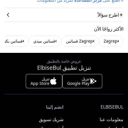
اطرح سؤالاً
الأكثر رواجًا الآن
Zagrep
Zagrep فساتين
فساتين ميدي
فساتين بكتف 
عروض خاصة بالتطبيق
تنزيل تطبيق ElbiseBul
تنزيل
تنزيل
App Store
Google Play
ELBISEBUL
انضم إلينا
معلومات عنا
شريك تسويق