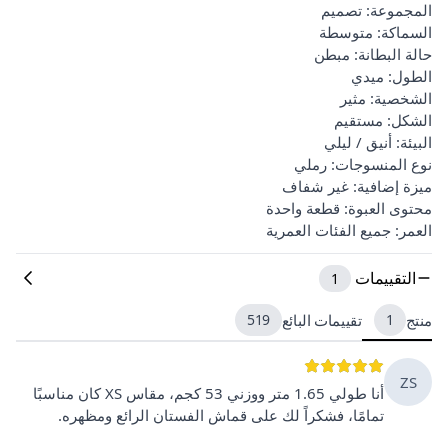
المجموعة: تصميم
السماكة: متوسطة
حالة البطانة: مبطن
الطول: ميدي
الشخصية: مثير
الشكل: مستقيم
البيئة: أنيق / ليلي
نوع المنسوجات: رملي
ميزة إضافية: غير شفاف
محتوى العبوة: قطعة واحدة
العمر: جميع الفئات العمرية
التقييمات
1
منتج
1
تقييمات البائع
519
ZS
أنا طولي 1.65 متر ووزني 53 كجم، مقاس XS كان مناسبًا
تمامًا، فشكراً لك على قماش الفستان الرائع ومظهره.