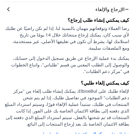
الإرجاع والإلغاء
كيف يمكنني إنشاء طلب إرجاع؟
رضا العملاء وتوقعاتهم مهمان بالنسبة لنا. إذا لم تكن راضيًا عن طلبك
لأي سبب كان، يمكنك إرجاع منتجاتك خلال 14 يومًا من تاريخ
استلامك لها، بشرط أن تكون في تغليفها الأصلي، غير مستخدمة،
ومع الملصقات سليمة.
يمكنك بدء عملية الإرجاع عن طريق تسجيل الدخول إلى حسابك،
والوصول إلى الطلب المعني من قسم "طلباتي"، واتباع الخطوات
في "مركز دعم الطلبات".
كيف يمكنني إلغاء طلبي؟
لإلغاء طلبك على ElbiseBul، يمكنك إنشاء طلب إلغاء من "مركز
دعم الطلبات" الموجود في تفاصيل طلبك. إذا لم يتم شحن
المنتجات في طلبك، ستبدأ عملية الإلغاء فورًا، وسيتم استرداد المبلغ
الذي دفعته إلى بطاقة الائتمان الخاصة بك على الفور. إذا كانت
المنتجات قد تم شحنها بالفعل، سيتم استرداد المبلغ الذي دفعته إلى
بطاقة الائتمان الخاصة بك بعد إرجاع المنتجات إلى البائع.
»
اطلع على
مركز المساعدة
لمزيد من المعلومات