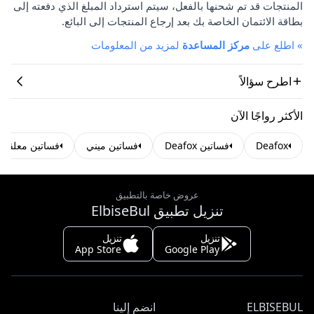
المنتجات قد تم شحنها بالفعل، سيتم استرداد المبلغ الذي دفعته إلى
بطاقة الائتمان الخاصة بك بعد إرجاع المنتجات إلى البائع.
»
اطلع على
مركز المساعدة
لمزيد من المعلومات
اطرح سؤالاً
الأكثر رواجًا الآن
Deafox
فساتين Deafox
فساتين ميني
فساتين معلقة
عروض خاصة بالتطبيق
تنزيل تطبيق ElbiseBul
تنزيل
تنزيل
App Store
Google Play
ELBISEBUL
انضم إلينا