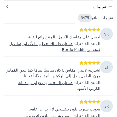
التقييمات
تقييمات البائع
3475
VK
احصل على مقاسك الكامل، المنتج رائع للغاية.
المنتج المُشتراة
:
فستان قلم midi طويل الأكمام بتفاصيل
فتحة من Bordo Kadife
ET
اشتريته لابنتي. مقاس L كان مناسبًا تمامًا كما يبدو. القماش
مرن. الطول يصل إلى الركبتين. أنيق جدًا، أعجبنا.
المنتج المُشتراة
:
فستان midi مزود بحزام من قماش
الكريب الأسود
SK
سويت شيرت بلون بنفسجي لا أريد أن أخلعه.
المنتج المُشتراة
:
سويت شيرت بياقة دائرية مور