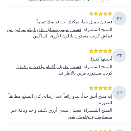
RY
فستان جميل جداً، يمكنك أخذ قياسك تماماً.
المنتج المُشتراة
:
فستان ميني بستايل مادونا بكم مرفوع من
قماش كريب مستورد باللون الأزرق الساكس
ST
أحببتها كثيرًا.
المنتج المُشتراة
:
فستان طويل بأكمام واحدة من قماش
كريب مستورد مزين بالأطراف
SP
إنه منتج أنيق جداً، يبدو رائعاً عند ارتدائه. كان المنتج مطابقاً
للصورة.
المنتج المُشتراة
:
فستان ميدي أزرق بكتف واحد وياقة غير
متساوية مع تجاعيد وشق