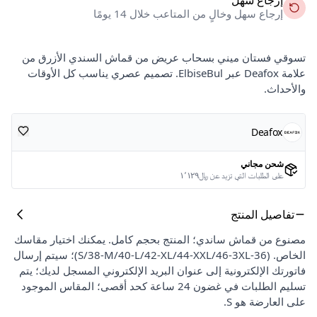
إرجاع سهل وخالٍ من المتاعب خلال 14 يومًا
تسوقي فستان ميني بسحاب عريض من قماش السندي الأزرق من
علامة Deafox عبر ElbiseBul. تصميم عصري يناسب كل الأوقات
والأحداث.
Deafox
شحن مجاني
على الطلبات التي تزيد عن ﷼١٬١٢٩
تفاصيل المنتج
مصنوع من قماش ساندي؛ المنتج بحجم كامل. يمكنك اختيار مقاسك
الخاص. (36-S/38-M/40-L/42-XL/44-XXL/46-3XL)؛ سيتم إرسال
فاتورتك الإلكترونية إلى عنوان البريد الإلكتروني المسجل لديك؛ يتم
تسليم الطلبات في غضون 24 ساعة كحد أقصى؛ المقاس الموجود
على العارضة هو S.