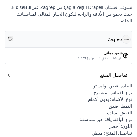
تسوقي فستان Çağla Yeşili Drapeli من Zagrep عبر ElbiseBul،
حيث يجمع بين الأناقة والراحة ليكون الخيار المثالي لمناسباتك
الخاصة.
Zagrep
شحن مجاني
على الطلبات التي تزيد عن ﷼١٬١٢٩
تفاصيل المنتج
المادة: قطن بوليستر
نوع القماش: منسوج
نوع الأكمام: بدون أكمام
النمط: ضيق
النقش: سادة
نوع الياقة: ياقة غير متناسقة
اللون: أخضر
تفاصيل المنتج: مبطن