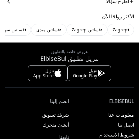
اطرح سؤالاً
الأكثر رواجًا الآن
Zagrep
فساتين Zagrep
فساتين ميدي
فساتين سهرة 
عروض خاصة بالتطبيق
تنزيل تطبيق ElbiseBul
تنزيل
تنزيل
App Store
Google Play
ELBISEBUL
انضم إلينا
معلومات عنا
شريك تسويق
اتصل بنا
أنشئ متجرك
شروط الاستخدام
تابعنا