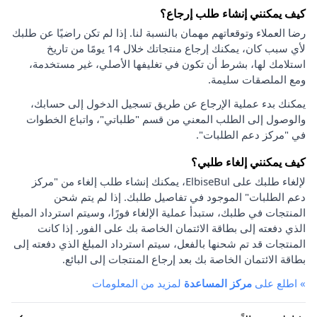
كيف يمكنني إنشاء طلب إرجاع؟
رضا العملاء وتوقعاتهم مهمان بالنسبة لنا. إذا لم تكن راضيًا عن طلبك
لأي سبب كان، يمكنك إرجاع منتجاتك خلال 14 يومًا من تاريخ
استلامك لها، بشرط أن تكون في تغليفها الأصلي، غير مستخدمة،
ومع الملصقات سليمة.
يمكنك بدء عملية الإرجاع عن طريق تسجيل الدخول إلى حسابك،
والوصول إلى الطلب المعني من قسم "طلباتي"، واتباع الخطوات
في "مركز دعم الطلبات".
كيف يمكنني إلغاء طلبي؟
لإلغاء طلبك على ElbiseBul، يمكنك إنشاء طلب إلغاء من "مركز
دعم الطلبات" الموجود في تفاصيل طلبك. إذا لم يتم شحن
المنتجات في طلبك، ستبدأ عملية الإلغاء فورًا، وسيتم استرداد المبلغ
الذي دفعته إلى بطاقة الائتمان الخاصة بك على الفور. إذا كانت
المنتجات قد تم شحنها بالفعل، سيتم استرداد المبلغ الذي دفعته إلى
بطاقة الائتمان الخاصة بك بعد إرجاع المنتجات إلى البائع.
»
اطلع على
مركز المساعدة
لمزيد من المعلومات