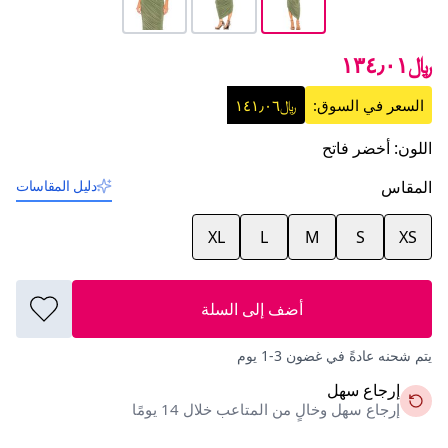
﷼١٣٤٫٠١
السعر في السوق:
﷼١٤١٫٠٦
اللون
:
أخضر فاتح
المقاس
دليل المقاسات
XL
L
M
S
XS
أضف إلى السلة
يتم شحنه عادةً في غضون 3-1 يوم
إرجاع سهل
إرجاع سهل وخالٍ من المتاعب خلال 14 يومًا