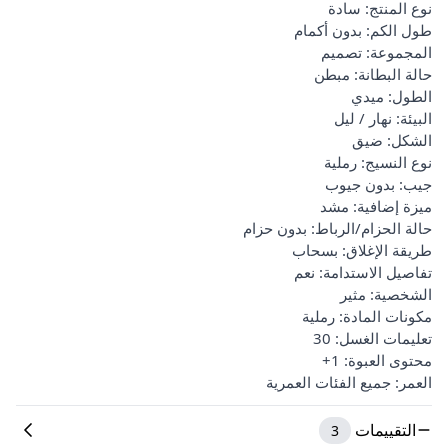
نوع المنتج: سادة
طول الكم: بدون أكمام
المجموعة: تصميم
حالة البطانة: مبطن
الطول: ميدي
البيئة: نهار / ليل
الشكل: ضيق
نوع النسيج: رملية
جيب: بدون جيوب
ميزة إضافية: مشد
حالة الحزام/الرباط: بدون حزام
طريقة الإغلاق: بسحاب
تفاصيل الاستدامة: نعم
الشخصية: مثير
مكونات المادة: رملية
تعليمات الغسل: 30
محتوى العبوة: 1+
العمر: جميع الفئات العمرية
التقييمات
3