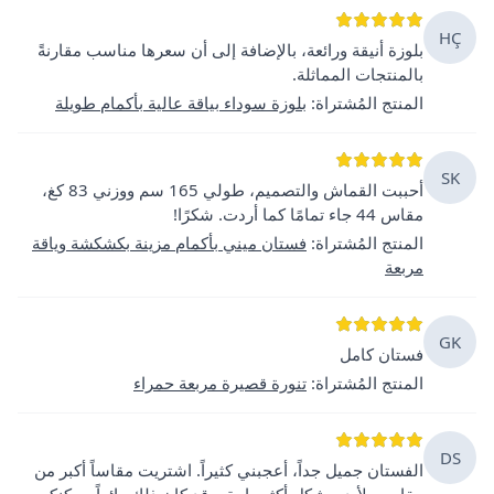
HÇ
بلوزة أنيقة ورائعة، بالإضافة إلى أن سعرها مناسب مقارنةً
بالمنتجات المماثلة.
المنتج المُشتراة
:
بلوزة سوداء بياقة عالية بأكمام طويلة
SK
أحببت القماش والتصميم، طولي 165 سم ووزني 83 كغ،
مقاس 44 جاء تمامًا كما أردت. شكرًا!
المنتج المُشتراة
:
فستان ميني بأكمام مزينة بكشكشة وياقة
مربعة
GK
فستان كامل
المنتج المُشتراة
:
تنورة قصيرة مربعة حمراء
DS
الفستان جميل جداً، أعجبني كثيراً. اشتريت مقاساً أكبر من
مقاسي لأبدو بشكل أكثر راحة، وقد كان ذلك رائعاً. يمكنكم