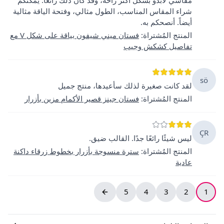
شراء المقاس المناسب، الطول مثالي، وفتحة الياقة مثالية
أيضاً. أنصحكم به.
المنتج المُشتراة
:
فستان ميني شيفون بياقة على شكل V مع
تفاصيل كشكش وجيب
sö
لقد كانت صغيرة لذلك سأعيدها، منتج جميل
المنتج المُشتراة
:
فستان جينز قصير الأكمام مزين بأزرار
ÇR
ليس شيئًا رائعًا جدًا. القالب ضيق.
المنتج المُشتراة
:
سترة منسوجة بأزرار بخطوط زرقاء داكنة
عادية
5
4
3
2
1