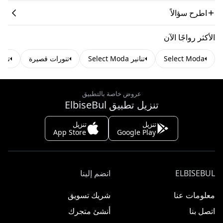
اطرح سؤالاً
الأكثر رواجًا الآن
Select Moda
تنانير Select Moda
تنورات قصيرة
تنور
عروض خاصة بالتطبيق
تنزيل تطبيق ElbiseBul
تنزيل
تنزيل
App Store
Google Play
ELBISEBUL
انضم إلينا
معلومات عنا
شريك تسويق
اتصل بنا
أنشئ متجرك