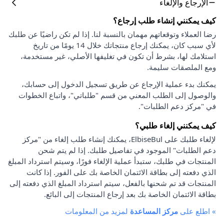
الإرجاع والإلغاء
كيف يمكنني إنشاء طلب إرجاع؟
رضا العملاء وتوقعاتهم مهمان بالنسبة لنا. إذا لم تكن راضيًا عن طلبك
لأي سبب كان، يمكنك إرجاع منتجاتك خلال 14 يومًا من تاريخ
استلامك لها، بشرط أن تكون في تغليفها الأصلي، غير مستخدمة،
ومع الملصقات سليمة.
يمكنك بدء عملية الإرجاع عن طريق تسجيل الدخول إلى حسابك،
والوصول إلى الطلب المعني من قسم "طلباتي"، واتباع الخطوات
في "مركز دعم الطلبات".
كيف يمكنني إلغاء طلبي؟
لإلغاء طلبك على ElbiseBul، يمكنك إنشاء طلب إلغاء من "مركز
دعم الطلبات" الموجود في تفاصيل طلبك. إذا لم يتم شحن
المنتجات في طلبك، ستبدأ عملية الإلغاء فورًا، وسيتم استرداد المبلغ
الذي دفعته إلى بطاقة الائتمان الخاصة بك على الفور. إذا كانت
المنتجات قد تم شحنها بالفعل، سيتم استرداد المبلغ الذي دفعته إلى
بطاقة الائتمان الخاصة بك بعد إرجاع المنتجات إلى البائع.
»
اطلع على
مركز المساعدة
لمزيد من المعلومات