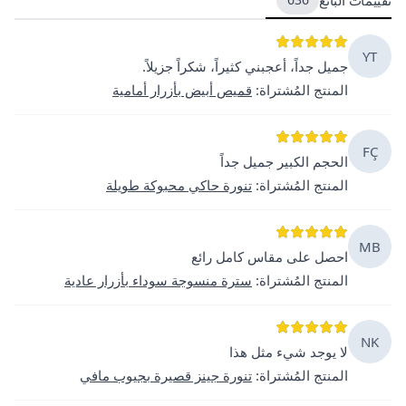
YT
جميل جداً، أعجبني كثيراً، شكراً جزيلاً.
المنتج المُشتراة
:
قميص أبيض بأزرار أمامية
FÇ
الحجم الكبير جميل جداً
المنتج المُشتراة
:
تنورة حاكي محبوكة طويلة
MB
احصل على مقاس كامل رائع
المنتج المُشتراة
:
سترة منسوجة سوداء بأزرار عادية
NK
لا يوجد شيء مثل هذا
المنتج المُشتراة
:
تنورة جينز قصيرة بجيوب مافي