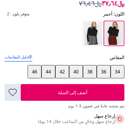
﷼٣٧٫٦٤
﷼٧٦٫٤٦
اللون
:
أحمر
متوفر بلون : 2
المقاس
دليل المقاسات
46
44
42
40
38
36
34
أضف إلى السلة
يتم شحنه عادةً في غضون 3-1 يوم
إرجاع سهل
إرجاع سهل وخالٍ من المتاعب خلال 14 يومًا