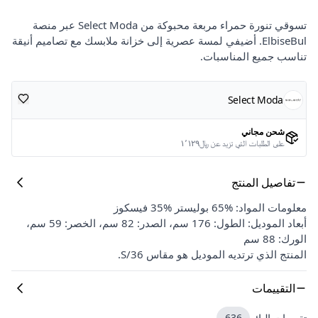
تسوقي تنورة حمراء مربعة محبوكة من Select Moda عبر منصة
ElbiseBul. أضيفي لمسة عصرية إلى خزانة ملابسك مع تصاميم أنيقة
تناسب جميع المناسبات.
Select Moda
شحن مجاني
على الطلبات التي تزيد عن ﷼١٬١٢٩
تفاصيل المنتج
معلومات المواد: %65 بوليستر %35 فيسكوز
أبعاد الموديل: الطول: 176 سم، الصدر: 82 سم، الخصر: 59 سم،
الورك: 88 سم
المنتج الذي ترتديه الموديل هو مقاس 36/S.
التقييمات
تقييمات البائع
636