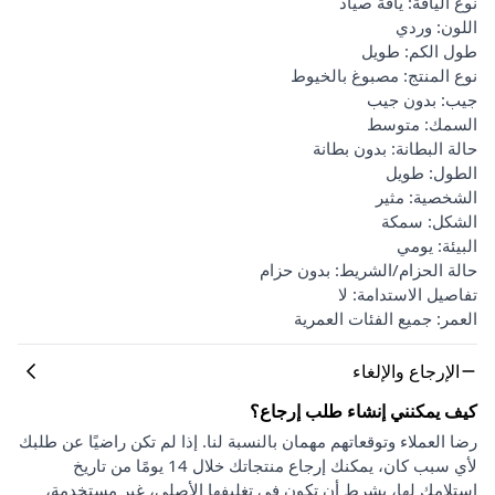
نوع الياقة: ياقة صيّاد
اللون: وردي
طول الكم: طويل
نوع المنتج: مصبوغ بالخيوط
جيب: بدون جيب
السمك: متوسط
حالة البطانة: بدون بطانة
الطول: طويل
الشخصية: مثير
الشكل: سمكة
البيئة: يومي
حالة الحزام/الشريط: بدون حزام
تفاصيل الاستدامة: لا
العمر: جميع الفئات العمرية
الإرجاع والإلغاء
كيف يمكنني إنشاء طلب إرجاع؟
رضا العملاء وتوقعاتهم مهمان بالنسبة لنا. إذا لم تكن راضيًا عن طلبك
لأي سبب كان، يمكنك إرجاع منتجاتك خلال 14 يومًا من تاريخ
استلامك لها، بشرط أن تكون في تغليفها الأصلي، غير مستخدمة،