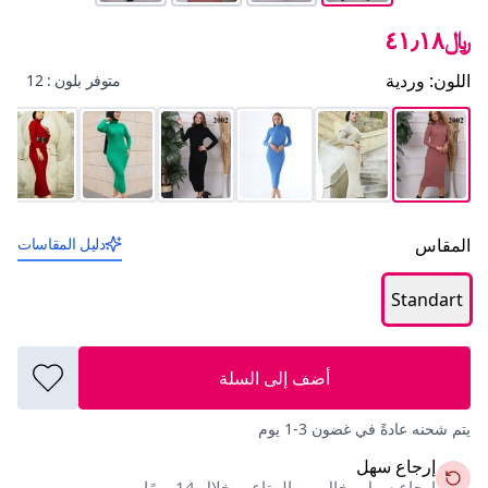
﷼٤١٫١٨
اللون
:
وردية
متوفر بلون : 12
المقاس
دليل المقاسات
Standart
أضف إلى السلة
يتم شحنه عادةً في غضون 3-1 يوم
إرجاع سهل
إرجاع سهل وخالٍ من المتاعب خلال 14 يومًا