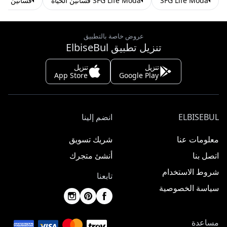
SFG Life Moda
SFG Life Moda فساتين الحياة
فساتين محت
عروض خاصة بالتطبيق
تنزيل تطبيق ElbiseBul
تنزيل
تنزيل
App Store
Google Play
ELBISEBUL
انضم إلينا
معلومات عنا
شريك تسويق
اتصل بنا
أنشئ متجرك
شروط الاستخدام
تابعنا
سياسة الخصوصية
مساعدة