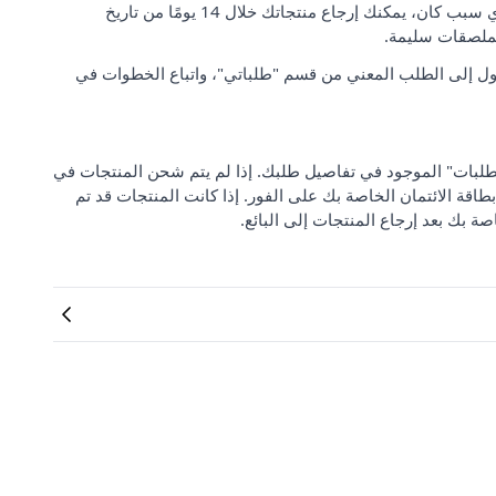
رضا العملاء وتوقعاتهم مهمان بالنسبة لنا. إذا لم تكن راضيًا عن طلبك لأي سبب كان، يمكنك إرجاع منتجاتك خلال 14 يومًا من تاريخ
لملصقات سليمة.
ل إلى الطلب المعني من قسم "طلباتي"، واتباع الخطوات في
 من "مركز دعم الطلبات" الموجود في تفاصيل طلبك. إذا لم يتم شحن المنتجات في
بطاقة الائتمان الخاصة بك على الفور. إذا كانت المنتجات قد تم
صة بك بعد إرجاع المنتجات إلى البائع.