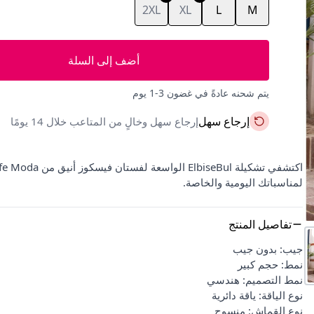
2XL
XL
L
M
أضف إلى السلة
يتم شحنه عادةً في غضون 3-1 يوم
إرجاع سهل
إرجاع سهل وخالٍ من المتاعب خلال 14 يومًا
لمناسباتك اليومية والخاصة.
تفاصيل المنتج
جيب: بدون جيب
نمط: حجم كبير
نمط التصميم: هندسي
نوع الياقة: ياقة دائرية
نوع القماش: منسوج