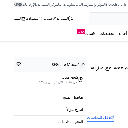
ى ElbiseBul
المؤثر والشريك التاب
معلومات عنا
مركز المساعدة
الإرجاعات
AR
المساعد
حساب
المفضلات
السلة
جديد
أحذية
تخفيضات
قسائم
SFG Life Moda
مجمعة مع حزام
شحن مجاني
على الطلبات التي تزيد عن ﷼١٬١٢٩
تفاصيل المنتج
اطرح سؤالاً
دليل المقاسات
المنتجات ذات الصلة