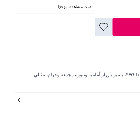
تمت مشاهدته مؤخرًا
اكتشفي تشكيلة ElbiseBul الواسعة لفستان فيسكوز أنيق من SFG Life Moda، يتميز بأزرار أمامية وتنورة مجمعة وحزام، مثالي