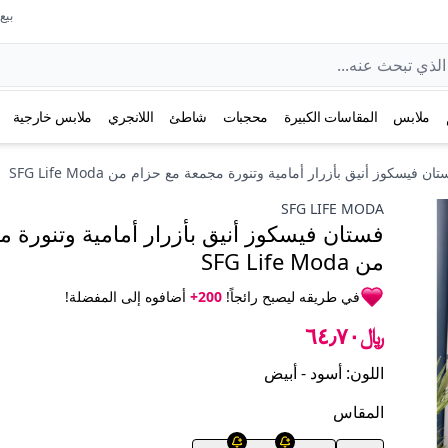
بيع عل
ملابس
المقاسات الكبيرة
محجبات
شاطئ
اللانجري
ملابس خارجية
ان فيسكوز أنيق بأزرار أمامية وتنورة مجمعة مع حزام من SFG Life Moda
SFG LIFE MODA
فستان فيسكوز أنيق بأزرار أمامية وتنورة 
من SFG Life Moda
في طريقه ليصبح رائجاً!
200+
أضافوه إلى المفضلة!
﷼٦٤٫٧٠
اللون
:
أسود - أبيض
المقاس