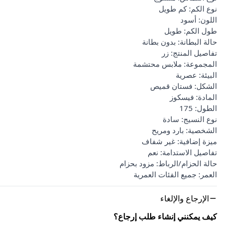
نوع الكم: كم طويل
اللون: أسود
طول الكم: طويل
حالة البطانة: بدون بطانة
تفاصيل المنتج: زر
المجموعة: ملابس محتشمة
البيئة: عصرية
الشكل: فستان قميص
المادة: فيسكوز
الطول: 175
نوع النسيج: سادة
الشخصية: بارد ومريح
ميزة إضافية: غير شفاف
تفاصيل الاستدامة: نعم
حالة الحزام/الرباط: مزود بحزام
العمر: جميع الفئات العمرية
الإرجاع والإلغاء
كيف يمكنني إنشاء طلب إرجاع؟