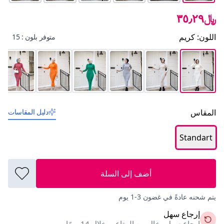
﷼٣٥٫٢٩
اللون
:
كريم
متوفر بلون : 15
المقاس
دليل المقاسات
Standart
أضف إلى السلة
يتم شحنه عادةً في غضون 3-1 يوم
إرجاع سهل
إرجاع سهل وخالٍ من المتاعب خلال 14 يومًا