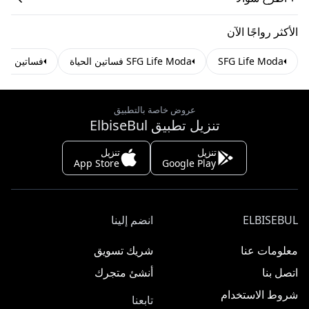
الأكثر رواجًا الآن
SFG Life Moda
SFG Life Moda فساتين الحياة
فساتين بيض
عروض خاصة بالتطبيق
تنزيل تطبيق ElbiseBul
تنزيل
تنزيل
App Store
Google Play
ELBISEBUL
انضم إلينا
معلومات عنا
شريك تسويق
اتصل بنا
أنشئ متجرك
شروط الاستخدام
تابعنا