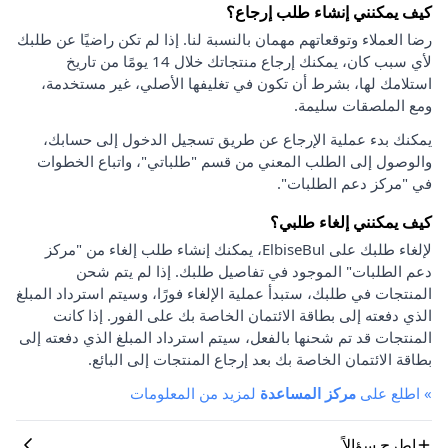
كيف يمكنني إنشاء طلب إرجاع؟
رضا العملاء وتوقعاتهم مهمان بالنسبة لنا. إذا لم تكن راضيًا عن طلبك
لأي سبب كان، يمكنك إرجاع منتجاتك خلال 14 يومًا من تاريخ
استلامك لها، بشرط أن تكون في تغليفها الأصلي، غير مستخدمة،
ومع الملصقات سليمة.
يمكنك بدء عملية الإرجاع عن طريق تسجيل الدخول إلى حسابك،
والوصول إلى الطلب المعني من قسم "طلباتي"، واتباع الخطوات
في "مركز دعم الطلبات".
كيف يمكنني إلغاء طلبي؟
لإلغاء طلبك على ElbiseBul، يمكنك إنشاء طلب إلغاء من "مركز
دعم الطلبات" الموجود في تفاصيل طلبك. إذا لم يتم شحن
المنتجات في طلبك، ستبدأ عملية الإلغاء فورًا، وسيتم استرداد المبلغ
الذي دفعته إلى بطاقة الائتمان الخاصة بك على الفور. إذا كانت
المنتجات قد تم شحنها بالفعل، سيتم استرداد المبلغ الذي دفعته إلى
بطاقة الائتمان الخاصة بك بعد إرجاع المنتجات إلى البائع.
»
اطلع على
مركز المساعدة
لمزيد من المعلومات
اطرح سؤالاً