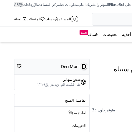
ى ElbiseBul
المؤثر والشريك التاب
معلومات عنا
مركز المساعدة
الإرجاعات
AR
المساعد
حساب
المفضلات
السلة
جديد
أحذية
تخفيضات
قسائم
Deri Mont
 سيياه
شحن مجاني
على الطلبات التي تزيد عن ﷼١٬١٢٩
تفاصيل المنتج
متوفر بلون : 3
اطرح سؤالاً
التقييمات