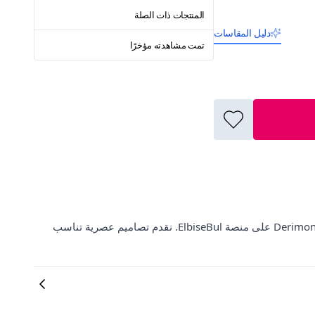
المنتجات ذات الصلة
دليل المقاسات
تمت مشاهدته مؤخرًا
اكتشف معطف فرو بياقة وأساور جلدية بيضاوية من سيياه من ماركة Derimont's على منصة ElbiseBul. نقدم تصاميم عصرية تناسب