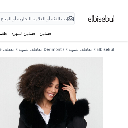
فساتين
فساتين السهرة
طقم
ElbiseBul
معاطف شتوية
Derimont's معاطف شتوية
معطف فرو