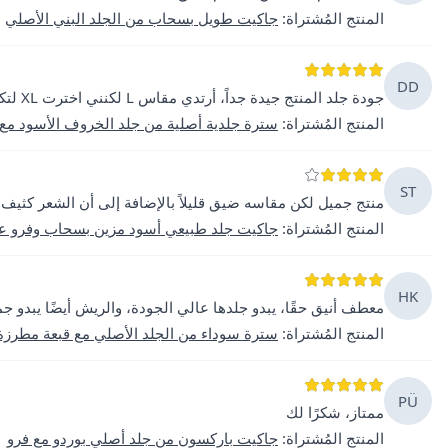
المنتج المُشتراة
:
جاكيت طويل بسحاب من الجلد البني الأصلي
DD
جودة جلد المنتج جيدة جداً، أرتدي مقاس L لكنني اخترت XL لتكون أكثر راحة مع السُترات.
المنتج المُشتراة
:
سترة جلدية أصلية من جلد الخروف الأسود مع 
ST
منتج جميل لكن مقاسه ضيق قليلاً بالإضافة إلى أن الشعر كثيف ج
المنتج المُشتراة
:
جاكيت جلد طبيعي أسود مزين بسحاب وفرو عل
HK
معطف أنيق حقًا، يبدو جلدها عالي الجودة، والريش أيضًا يبدو جمي
المنتج المُشتراة
:
سترة سوداء من الجلد الأصلي مع قبعة مطرزة
PÜ
ممتاز، شكرًا لك
المنتج المُشتراة
:
جاكيت باركسون من جلد أصلي بوردو مع فرو