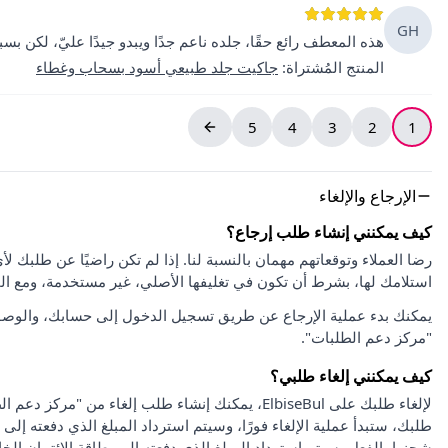
GH
هذه المعطف رائع حقًا، جلده ناعم جدًا ويبدو جيدًا عليّ، لكن بس
المنتج المُشتراة
:
جاكيت جلد طبيعي أسود بسحاب وغطاء
5
4
3
2
1
الإرجاع والإلغاء
كيف يمكنني إنشاء طلب إرجاع؟
استلامك لها، بشرط أن تكون في تغليفها الأصلي، غير مستخدمة، ومع ا
يمكنك بدء عملية الإرجاع عن طريق تسجيل الدخول إلى حسابك، والوصو
"مركز دعم الطلبات".
كيف يمكنني إلغاء طلبي؟
لإلغاء طلبك على ElbiseBul، يمكنك إنشاء طلب إلغاء
طلبك، ستبدأ عملية الإلغاء فورًا، وسيتم استرداد المبلغ الذي دفعته إلى 
شحنها بالفعل، سيتم استرداد المبلغ الذي دفعته إلى بطاقة الائتمان الخا