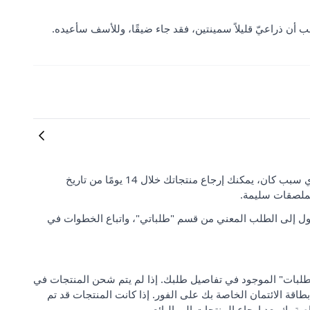
بب أن ذراعيّ قليلاً سمينتين، فقد جاء ضيقًا، وللأسف سأعيده.
رضا العملاء وتوقعاتهم مهمان بالنسبة لنا. إذا لم تكن راضيًا عن طلبك لأي سبب كان، يمكنك إرجاع منتجاتك خلال 14 يومًا من تاريخ
لملصقات سليمة.
ل إلى الطلب المعني من قسم "طلباتي"، واتباع الخطوات في
 من "مركز دعم الطلبات" الموجود في تفاصيل طلبك. إذا لم يتم شحن المنتجات في
بطاقة الائتمان الخاصة بك على الفور. إذا كانت المنتجات قد تم
صة بك بعد إرجاع المنتجات إلى البائع.