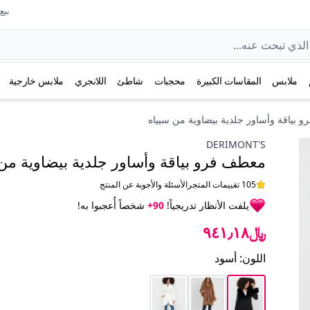
بيع عل
ملابس
المقاسات الكبيرة
محجبات
شاطئ
اللانجري
ملابس خارجية
 بياقة وأساور جلدية بيضاوية من سيياه
DERIMONT'S
معطف فرو بياقة وأساور جلدية بيضاوية من
105 تقييمات المتجر
الأسئلة والأجوبة عن المنتج
يلفت الأنظار تدريجياً!
90+
شخصاً أُعجبوا به!
﷼٩٤١٫١٨
اللون
:
أسود