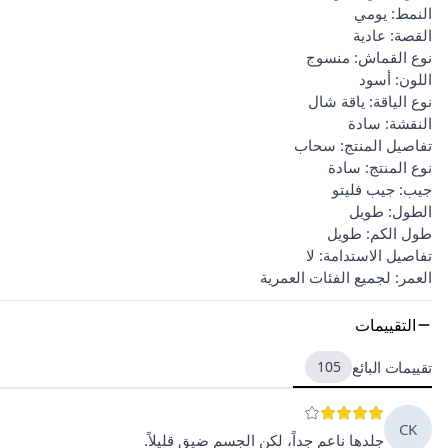
النمط: يومي
القصة: عادية
نوع القماش: منسوج
اللون: أسود
نوع الياقة: ياقة شال
النقشة: سادة
تفاصيل المنتج: سحاب
نوع المنتج: سادة
جيب: جيب فليتو
الطول: طويل
طول الكم: طويل
تفاصيل الاستدامة: لا
العمر: لجميع الفئات العمرية
التقييمات
تقييمات البائع
105
CK
جلدها ناعم جداً، لكن الجسم ضيق قليلاً.