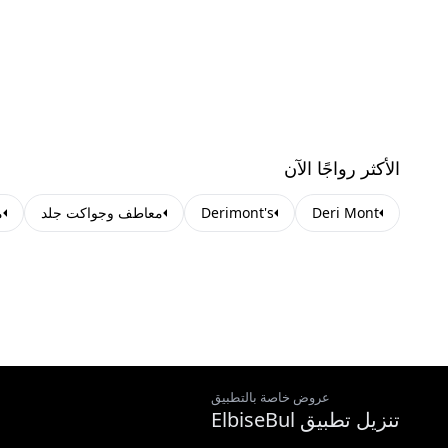
الأكثر رواجًا الآن
Deri Mont
Derimont's
معاطف وجواكت جلد
م
عروض خاصة بالتطبيق
تنزيل تطبيق ElbiseBul