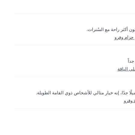
حزام وفرو
داً
ى الياقة
لًا جدًا، إنه خيار مثالي للأشخاص ذوي القامة الطويلة.
 وفرو