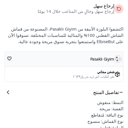
إرجاع سهل
إرجاع سهل وخالٍ من المتاعب خلال 14 يومًا
اكتشفوا البلوزة الأنيقة من Pasaklı Giyim، المصنوعة من قماش
الشاش القطني 100% والمثالية للمناسبات المختلفة. تسوقوا الآن
على ElbiseBul واستمتعوا بتجربة تسوق مريحة وجودة عالية.
Pasaklı Giyim
شحن مجاني
على الطلبات التي تزيد عن ﷼١٬١٢٩
تفاصيل المنتج
النمط: منقوش
القصة: مريحة
نوع الياقة: مُتقاطع
نوع القماش: منسوج
المادة: قطنية