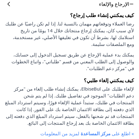
الإرجاع والإلغاء
كيف يمكنني إنشاء طلب إرجاع؟
رضا العملاء وتوقعاتهم مهمان بالنسبة لنا. إذا لم تكن راضيًا عن طلبك
لأي سبب كان، يمكنك إرجاع منتجاتك خلال 14 يومًا من تاريخ
استلامك لها، بشرط أن تكون في تغليفها الأصلي، غير مستخدمة،
ومع الملصقات سليمة.
يمكنك بدء عملية الإرجاع عن طريق تسجيل الدخول إلى حسابك،
والوصول إلى الطلب المعني من قسم "طلباتي"، واتباع الخطوات
في "مركز دعم الطلبات".
كيف يمكنني إلغاء طلبي؟
لإلغاء طلبك على ElbiseBul، يمكنك إنشاء طلب إلغاء من "مركز
دعم الطلبات" الموجود في تفاصيل طلبك. إذا لم يتم شحن
المنتجات في طلبك، ستبدأ عملية الإلغاء فورًا، وسيتم استرداد المبلغ
الذي دفعته إلى بطاقة الائتمان الخاصة بك على الفور. إذا كانت
المنتجات قد تم شحنها بالفعل، سيتم استرداد المبلغ الذي دفعته إلى
بطاقة الائتمان الخاصة بك بعد إرجاع المنتجات إلى البائع.
»
اطلع على
مركز المساعدة
لمزيد من المعلومات