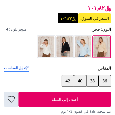
﷼١٠١٫٨٢
السعر في السوق:
﷼١٠٦٫٢٢
اللون
:
حجر
متوفر بلون : 4
المقاس
دليل المقاسات
42
40
38
36
أضف إلى السلة
يتم شحنه عادةً في غضون 3-1 يوم