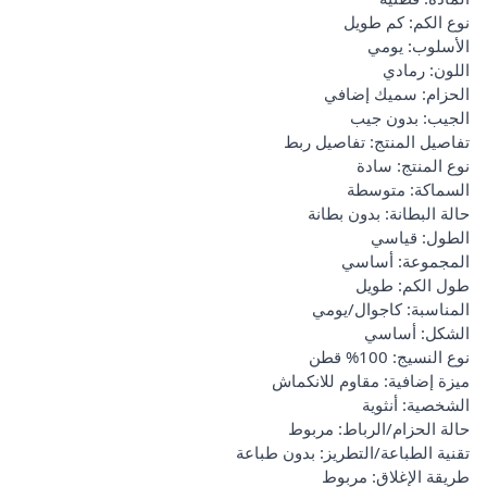
نوع الكم: كم طويل
الأسلوب: يومي
اللون: رمادي
الحزام: سميك إضافي
الجيب: بدون جيب
تفاصيل المنتج: تفاصيل ربط
نوع المنتج: سادة
السماكة: متوسطة
حالة البطانة: بدون بطانة
الطول: قياسي
المجموعة: أساسي
طول الكم: طويل
المناسبة: كاجوال/يومي
الشكل: أساسي
نوع النسيج: 100% قطن
ميزة إضافية: مقاوم للانكماش
الشخصية: أنثوية
حالة الحزام/الرباط: مربوط
تقنية الطباعة/التطريز: بدون طباعة
طريقة الإغلاق: مربوط