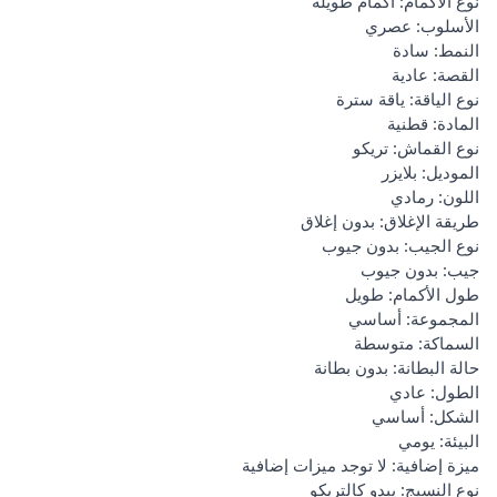
نوع الأكمام: أكمام طويلة
الأسلوب: عصري
النمط: سادة
القصة: عادية
نوع الياقة: ياقة سترة
المادة: قطنية
نوع القماش: تريكو
الموديل: بلايزر
اللون: رمادي
طريقة الإغلاق: بدون إغلاق
نوع الجيب: بدون جيوب
جيب: بدون جيوب
طول الأكمام: طويل
المجموعة: أساسي
السماكة: متوسطة
حالة البطانة: بدون بطانة
الطول: عادي
الشكل: أساسي
البيئة: يومي
ميزة إضافية: لا توجد ميزات إضافية
نوع النسيج: يبدو كالتريكو