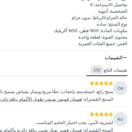
تفاصيل الاستدامة: لا
الشخصية: أنثوية
حالة الحزام/الرباط: بدون حزام
نوع المنتج: سادة
مكونات المادة: 50% قطن، 50% أكريليك
محتوى العبوة: قطعة واحدة
العمر: جميع الفئات العمرية
التقييمات
تقييمات البائع
232
ÖK
منتج رائع، استخدمته بإعجاب، حقًا مريح ويمتاز بقماش يسمح با
المنتج المُشتراة
:
فستان قميص صيفي طويل الأكمام بياقة دائري
RU
اشتريته لأمي، يجب اختيار الحجم المناسب
المنتج المُشتراة
:
فستان قصير تونك بجيب بياقة دائرية وأكمام 