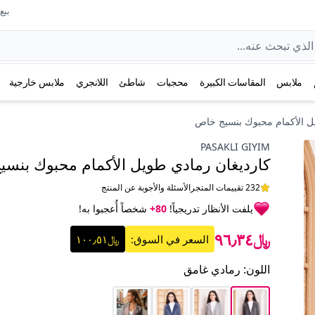
بيع عل
ملابس
المقاسات الكبيرة
محجبات
شاطئ
اللانجري
ملابس خارجية
ل الأكمام محبوك بنسيج خاص
PASAKLI GIYIM
كارديغان رمادي طويل الأكمام محبوك بنس
232 تقييمات المتجر
الأسئلة والأجوبة عن المنتج
يلفت الأنظار تدريجياً!
80+
شخصاً أُعجبوا به!
﷼٩٦٫٣٤
السعر في السوق:
﷼١٠٠٫٥١
اللون
:
رمادي غامق