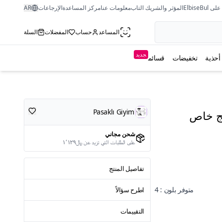
ى ElbiseBul
المؤثر والشريك التاب
معلومات عنا
مركز المساعدة
الإرجاعات
AR
المساعد
حساب
المفضلات
السلة
جديد
أحذية
تخفيضات
قسائم
Pasaklı Giyim
يج خاص
شحن مجاني
على الطلبات التي تزيد عن ﷼١٬١٢٩
تفاصيل المنتج
متوفر بلون : 4
اطرح سؤالاً
التقييمات