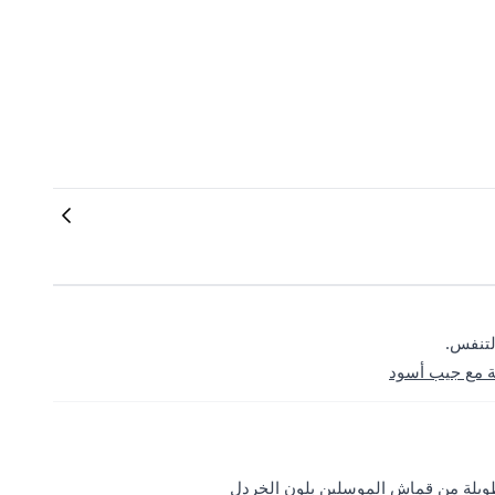
لتنفس.
ة مع جيب أسود
طويلة من قماش الموسلين بلون الخردل