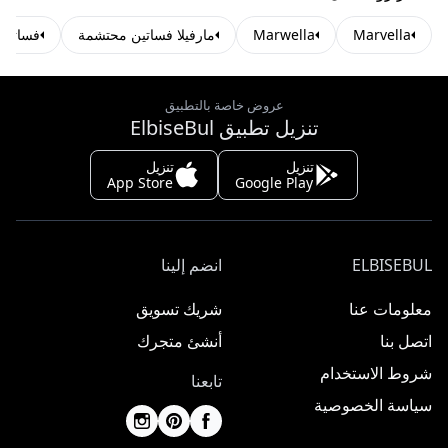
Marvella
Marwella
مارفيلا فساتين محتشمة
فساتين 
عروض خاصة بالتطبيق
تنزيل تطبيق ElbiseBul
تنزيل
تنزيل
App Store
Google Play
ELBISEBUL
انضم إلينا
معلومات عنا
شريك تسويق
اتصل بنا
أنشئ متجرك
شروط الاستخدام
تابعنا
سياسة الخصوصية