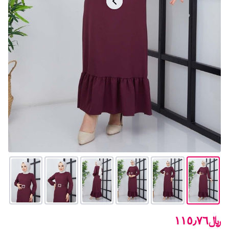
﷼١١٥٫٧٦