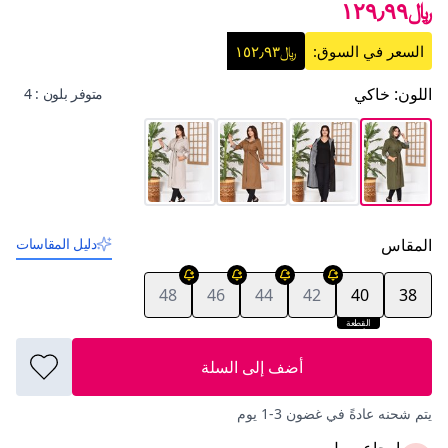
﷼١٢٩٫٩٩
السعر في السوق:
﷼١٥٢٫٩٣
اللون
:
خاكي
متوفر بلون : 4
المقاس
دليل المقاسات
48
46
44
42
40
38
القطعة
الأخيرة
أضف إلى السلة
يتم شحنه عادةً في غضون 3-1 يوم
إرجاع سهل