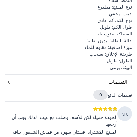
نوع المنتج: مطبوع
جيب: مخفي
نوع الكم: كم عادي
طول الكم: طويل
السماكة: متوسطة
حالة البطانة: بدون بطانة
ميزة إضافية: مقاوم للماء
طريقة الإغلاق: بسحاب
الطول: طويل
البيئة: يومي
التقييمات
تقييمات البائع
101
MC
الجودة جميلة لكن للأسف وصلت مع عيب، لذلك يجب أن
أرجعها.
المنتج المُشتراة
:
فستان سهرة من قماش الشيفون بياقة