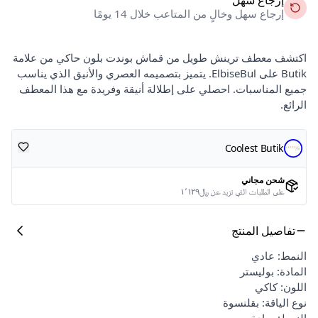
إرجاع سهل وخالٍ من المتاعب خلال 14 يومًا
اكتشف معطف ترينش طويل من قماش بوندت بلون حاكي من علامة
Butik على ElbiseBul. يتميز بتصميمه العصري والأنيق الذي يناسب
جميع المناسبات. احصلي على إطلالة أنيقة وفريدة مع هذا المعطف
الرائع.
Coolest Butik
شحن مجاني
على الطلبات التي تزيد عن ﷼١٬١٢٩
تفاصيل المنتج
النمط: عادي
المادة: بوليستر
اللون: كاكي
نوع الياقة: بقلنسوة
النمط: سادة