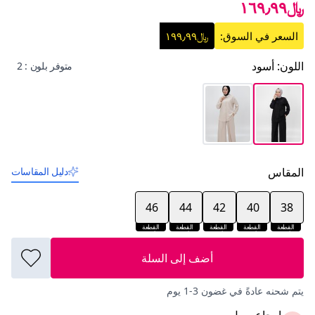
﷼١٦٩٫٩٩
السعر في السوق:
﷼١٩٩٫٩٩
اللون
:
أسود
متوفر بلون : 2
المقاس
دليل المقاسات
46
44
42
40
38
القطعة
القطعة
القطعة
القطعة
القطعة
الأخيرة
الأخيرة
الأخيرة
الأخيرة
الأخيرة
أضف إلى السلة
يتم شحنه عادةً في غضون 3-1 يوم
إرجاع سهل