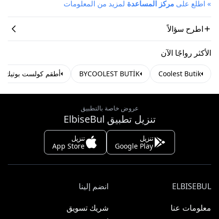
»
اطلع على
مركز المساعدة
لمزيد من المعلومات
اطرح سؤالاً
الأكثر رواجًا الآن
Coolest Butik
BYCOOLEST BUTİK
أطقم كولست بوتيك
عروض خاصة بالتطبيق
تنزيل تطبيق ElbiseBul
تنزيل
تنزيل
App Store
Google Play
ELBISEBUL
انضم إلينا
معلومات عنا
شريك تسويق