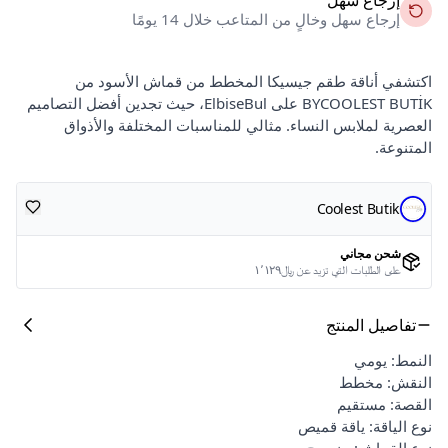
إرجاع سهل وخالٍ من المتاعب خلال 14 يومًا
اكتشفي أناقة طقم جيسيكا المخطط من قماش الأسود من
BYCOOLEST BUTİK على ElbiseBul، حيث تجدين أفضل التصاميم
العصرية لملابس النساء. مثالي للمناسبات المختلفة والأذواق
المتنوعة.
Coolest Butik
شحن مجاني
على الطلبات التي تزيد عن ﷼١٬١٢٩
تفاصيل المنتج
النمط: يومي
النقش: مخطط
القصة: مستقيم
نوع الياقة: ياقة قميص
نوع القماش: منسوج