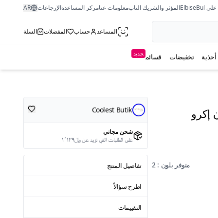
ى ElbiseBul
المؤثر والشريك التاب
معلومات عنا
مركز المساعدة
الإرجاعات
AR
المساعد
حساب
المفضلات
السلة
جديد
أحذية
تخفيضات
قسائم
Coolest Butik
 إكرو
شحن مجاني
على الطلبات التي تزيد عن ﷼١٬١٢٩
متوفر بلون : 2
تفاصيل المنتج
اطرح سؤالاً
التقييمات