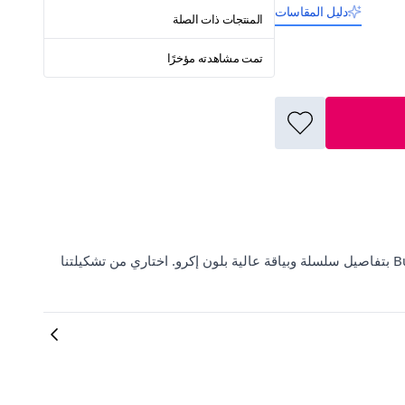
دليل المقاسات
المنتجات ذات الصلة
تمت مشاهدته مؤخرًا
اكتشفي أحدث صيحات الموضة في ElbiseBul مع طقم التريكو من Butik بتفاصيل سلسلة وبياقة عالية بلون إكرو. اختاري من تشكيلتنا