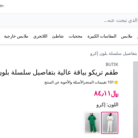
بيع عل
ملابس
المقاسات الكبيرة
محجبات
شاطئ
اللانجري
ملابس خارجية
 بتفاصيل سلسلة بلون إكرو
BUTIK
طقم تريكو بياقة عالية بتفاصيل سلسلة بلون
101 تقييمات المتجر
الأسئلة والأجوبة عن المنتج
﷼٨٤٫١١
اللون
:
إكرو