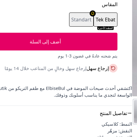
المقاس
Standart
Tek Ebat
القطعة الأخيرة
أضف إلى السلة
يتم شحنه عادةً في غضون 3-1 يوم
إرجاع سهل
إرجاع سهل وخالٍ من المتاعب خلال 14 يومًا
الواسعة لتجدي ما يناسب أسلوبك وذوقك.
تفاصيل المنتج
النمط: كلاسيكي
النقش: مزهّر