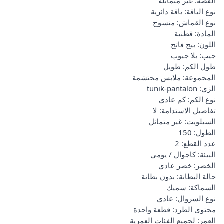
القصة: غير متماثلة
نوع الياقة: ياقة دائرية
نوع القماش: منسوج
المادة: قطنية
اللون: بيج فاتح
جيب: بلا جيوب
طول الكم: طويل
المجموعة: ملابس محتشمة
الزي: tunik-pantalon
نوع الكم: كم عادي
تفاصيل الاستدامة: لا
السيلويت: غير متماثل
الطول: 150
عدد القطع: 2
البيئة: كاجوال / يومي
الخصر: خصر عادي
حالة البطانة: بدون بطانة
السماكة: سميك
نوع السروال: عادي
محتوى الطرد: قطعة واحدة
العمر: لجميع الفئات العمرية