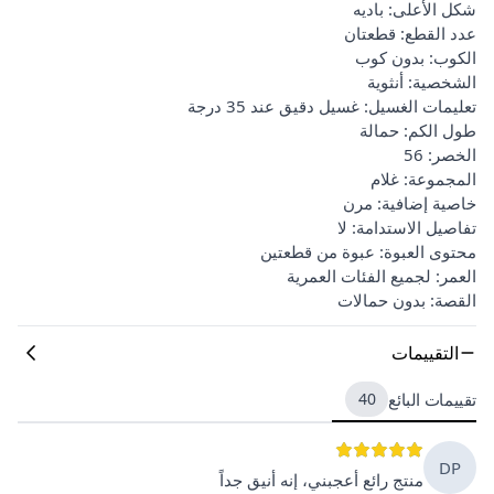
شكل الأعلى: باديه
عدد القطع: قطعتان
الكوب: بدون كوب
الشخصية: أنثوية
تعليمات الغسيل: غسيل دقيق عند 35 درجة
طول الكم: حمالة
الخصر: 56
المجموعة: غلام
خاصية إضافية: مرن
تفاصيل الاستدامة: لا
محتوى العبوة: عبوة من قطعتين
العمر: لجميع الفئات العمرية
القصة: بدون حمالات
التقييمات
تقييمات البائع
40
DP
منتج رائع أعجبني، إنه أنيق جداً