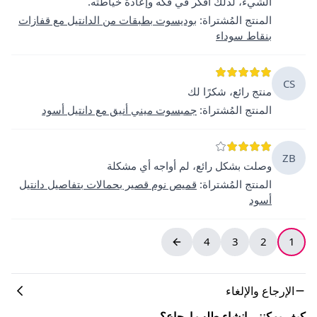
الشيء، لذلك أفكر في فكه وإعادة خياطته.
المنتج المُشتراة
:
بوديسوت بطبقات من الدانتيل مع قفازات
بنقاط سوداء
CS
منتج رائع، شكرًا لك
المنتج المُشتراة
:
جمبسوت ميني أنيق مع دانتيل أسود
ZB
وصلت بشكل رائع، لم أواجه أي مشكلة
المنتج المُشتراة
:
قميص نوم قصير بحمالات بتفاصيل دانتيل
أسود
4
3
2
1
الإرجاع والإلغاء
كيف يمكنني إنشاء طلب إرجاع؟