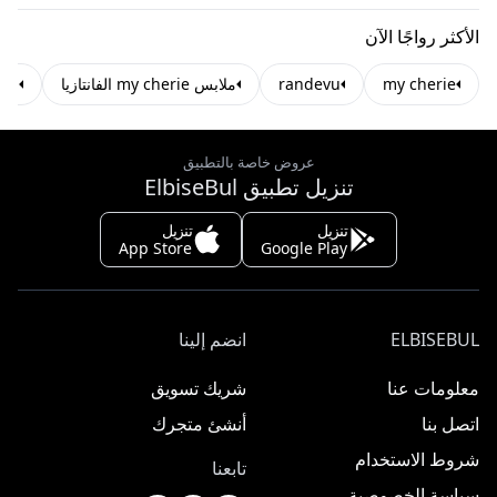
الأكثر رواجًا الآن
my cherie
randevu
ملابس my cherie الفانتازيا
ملاب
عروض خاصة بالتطبيق
تنزيل تطبيق ElbiseBul
تنزيل
تنزيل
App Store
Google Play
ELBISEBUL
انضم إلينا
معلومات عنا
شريك تسويق
اتصل بنا
أنشئ متجرك
شروط الاستخدام
تابعنا
سياسة الخصوصية