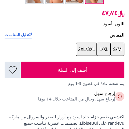
﷼٤٧٫٧٤
اللون
:
أسود
المقاس
دليل المقاسات
2XL/3XL
L/XL
S/M
أضف إلى السلة
يتم شحنه عادةً في غضون 3-1 يوم
إرجاع سهل
إرجاع سهل وخالٍ من المتاعب خلال 14 يومًا
اكتشفي طقم حزام جلد أسود مع أزرار للصدر والسروال من ماركة
randevu على ElbiseBul. تصميمات عصرية تناسب جميع