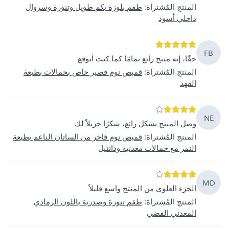
المنتج المُشتراة
:
طقم بلوزة بكم طويل وتنورة وسروال
داخلي أسود
FB
حقًا، إنه منتج رائع تمامًا كما كنت أتوقع
المنتج المُشتراة
:
قميص نوم قصير خاص بحمالات بطبعة
الفهد
NE
وصل المنتج بشكل رائع، شكرًا جزيلاً لك
المنتج المُشتراة
:
قميص نوم فاخر من الساتان الناعم بطبعة
النمر مع حمالات معدنية ودانتيل
MD
الجزء العلوي من المنتج واسع قليلاً
المنتج المُشتراة
:
طقم تنورة وصدرية باللون الرمادي
المعدني الفضي