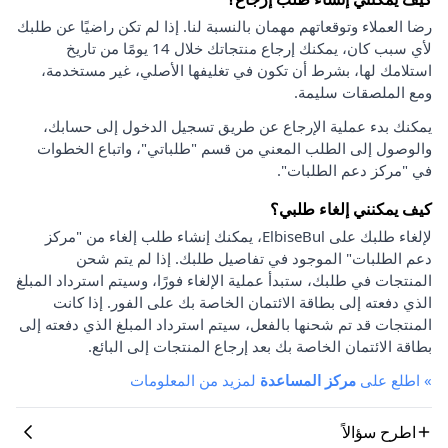
رضا العملاء وتوقعاتهم مهمان بالنسبة لنا. إذا لم تكن راضيًا عن طلبك
لأي سبب كان، يمكنك إرجاع منتجاتك خلال 14 يومًا من تاريخ
استلامك لها، بشرط أن تكون في تغليفها الأصلي، غير مستخدمة،
ومع الملصقات سليمة.
يمكنك بدء عملية الإرجاع عن طريق تسجيل الدخول إلى حسابك،
والوصول إلى الطلب المعني من قسم "طلباتي"، واتباع الخطوات
في "مركز دعم الطلبات".
كيف يمكنني إلغاء طلبي؟
لإلغاء طلبك على ElbiseBul، يمكنك إنشاء طلب إلغاء من "مركز
دعم الطلبات" الموجود في تفاصيل طلبك. إذا لم يتم شحن
المنتجات في طلبك، ستبدأ عملية الإلغاء فورًا، وسيتم استرداد المبلغ
الذي دفعته إلى بطاقة الائتمان الخاصة بك على الفور. إذا كانت
المنتجات قد تم شحنها بالفعل، سيتم استرداد المبلغ الذي دفعته إلى
بطاقة الائتمان الخاصة بك بعد إرجاع المنتجات إلى البائع.
»
اطلع على
مركز المساعدة
لمزيد من المعلومات
اطرح سؤالاً