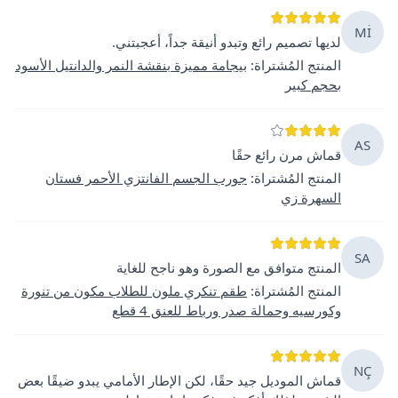
Mİ
لديها تصميم رائع وتبدو أنيقة جداً، أعجبتني.
المنتج المُشتراة
:
بيجامة مميزة بنقشة النمر والدانتيل الأسود
بحجم كبير
AS
قماش مرن رائع حقًا
المنتج المُشتراة
:
جورب الجسم الفانتزي الأحمر فستان
السهرة زي
SA
المنتج متوافق مع الصورة وهو ناجح للغاية
المنتج المُشتراة
:
طقم تنكري ملون للطلاب مكون من تنورة
وكورسيه وحمالة صدر ورباط للعنق 4 قطع
NÇ
قماش الموديل جيد حقًا، لكن الإطار الأمامي يبدو ضيقًا بعض