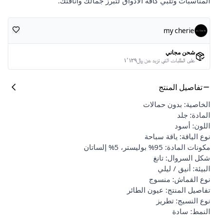
المناسبات وتلبي كافة الأذواق لتبرز جمالك وأناقتك.
my cherie
شحن مجاني
على الطلبات التي تزيد عن ﷼١٬١٢٩
تفاصيل المنتج
الخاصية: بدون حمالات
المادة: جلد
اللون: أسود
نوع الياقة: ياقة سباحة
مكونات المادة: 95% بوليستر، 5% إلساتان
شكل السروال: تانغ
البيئة: أنيق / ليلي
نوع القماش: منسوج
تفاصيل المنتج: عيون الطائر
نوع النسيج: تطريز
النمط: سادة