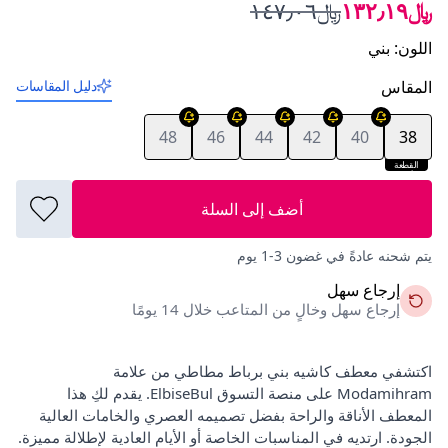
﷼١٣٢٫١٩
﷼١٤٧٫٠٦
اللون
:
بني
المقاس
دليل المقاسات
48
46
44
42
40
38
القطعة
الأخيرة
أضف إلى السلة
يتم شحنه عادةً في غضون 3-1 يوم
إرجاع سهل
إرجاع سهل وخالٍ من المتاعب خلال 14 يومًا
اكتشفي معطف كاشيه بني برباط مطاطي من علامة
Modamihram على منصة التسوق ElbiseBul. يقدم لكِ هذا
المعطف الأناقة والراحة بفضل تصميمه العصري والخامات العالية
الجودة. ارتديه في المناسبات الخاصة أو الأيام العادية لإطلالة مميزة.