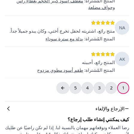
المنتج المُشتراة
:
معطف أسود كبير الحجم بغطاء رأس
وحواف مضلعة
NA
منتج رائع، اشتريته لحفل تخرج أختي، وكان يبدو جميلاً جداً.
المنتج المُشتراة
:
بدلة مع سترة سوداء
AK
المنتج رائع، أحببته
المنتج المُشتراة
:
طقم أسود مطوي مزدوج
5
4
3
2
1
الإرجاع والإلغاء
كيف يمكنني إنشاء طلب إرجاع؟
رضا العملاء وتوقعاتهم مهمان بالنسبة لنا. إذا لم تكن راضيًا عن طلبك
لأي سبب كان، يمكنك إرجاع منتجاتك خلال 14 يومًا من تاريخ