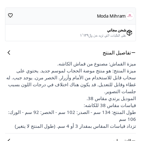
Moda Mihram
شحن مجاني
على الطلبات التي تزيد عن ﷼١٬١٢٩
تفاصيل المنتج
ميزة القماش: مصنوع من قماش الكاشه.
ميزة المنتج: هو منتج موضة الحجاب لموسم جديد. يحتوي على
سحاب قابل للاستخدام من الأمام وأزرار. الخصر مرن. يوجد جيب. له
غطاء وقابل للتعديل. قد يكون هناك اختلاف في درجات اللون بسبب
جلسات التصوير.
الموديل يرتدي مقاس 38.
قياسات مقاس 38 للكاشه:
طول المنتج: 134 سم - الصدر: 102 سم - الخصر: 92 سم - الورك:
106 سم
تزداد قياسات المقاس بمقدار 3 أو 4 سم. (طول المنتج لا يتغير)
التقييمات