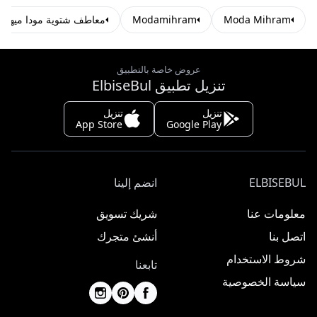
Moda Mihram
Modamihram
معاطف شتوية مودا ميهرا
عروض خاصة بالتطبيق
تنزيل تطبيق ElbiseBul
تنزيل
تنزيل
App Store
Google Play
ELBISEBUL
انضم إلينا
معلومات عنا
شريك تسويق
اتصل بنا
أنشئ متجرك
شروط الاستخدام
تابعنا
سياسة الخصوصية