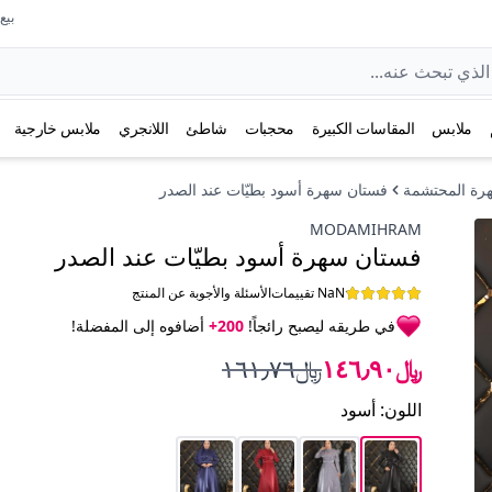
بيع عل
ملابس
المقاسات الكبيرة
محجبات
شاطئ
اللانجري
ملابس خارجية
فستان سهرة أسود بطيّات عند الصدر
MODAMIHRAM
فستان سهرة أسود بطيّات عند الصدر
NaN تقييمات
الأسئلة والأجوبة عن المنتج
في طريقه ليصبح رائجاً!
200+
أضافوه إلى المفضلة!
﷼١٤٦٫٩٠
﷼١٦١٫٧٦
اللون
:
أسود