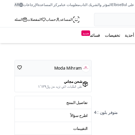
ى ElbiseBul
المؤثر والشريك التاب
معلومات عنا
مركز المساعدة
الإرجاعات
AR
المساعد
حساب
المفضلات
السلة
جديد
أحذية
تخفيضات
قسائم
Moda Mihram
شحن مجاني
على الطلبات التي تزيد عن ﷼١٬١٢٩
تفاصيل المنتج
متوفر بلون : 4
اطرح سؤالاً
التقييمات