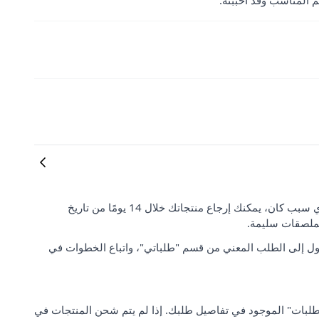
جم المناسب وقد أحببته.
رضا العملاء وتوقعاتهم مهمان بالنسبة لنا. إذا لم تكن راضيًا عن طلبك لأي سبب كان، يمكنك إرجاع منتجاتك خلال 14 يومًا من تاريخ
لملصقات سليمة.
ل إلى الطلب المعني من قسم "طلباتي"، واتباع الخطوات في
 من "مركز دعم الطلبات" الموجود في تفاصيل طلبك. إذا لم يتم شحن المنتجات في