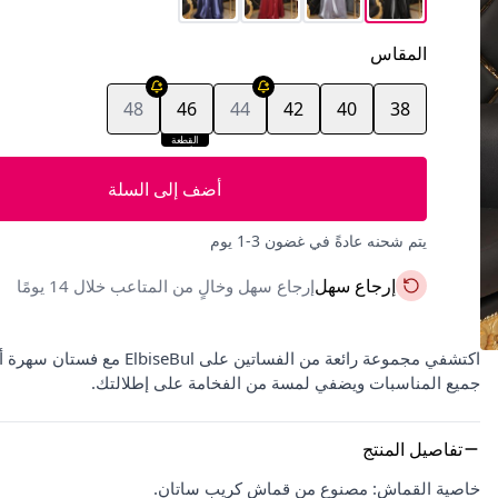
المقاس
48
46
44
42
40
38
القطعة
الأخيرة
أضف إلى السلة
يتم شحنه عادةً في غضون 3-1 يوم
إرجاع سهل
إرجاع سهل وخالٍ من المتاعب خلال 14 يومًا
جميع المناسبات ويضفي لمسة من الفخامة على إطلالتك.
تفاصيل المنتج
خاصية القماش: مصنوع من قماش كريب ساتان.