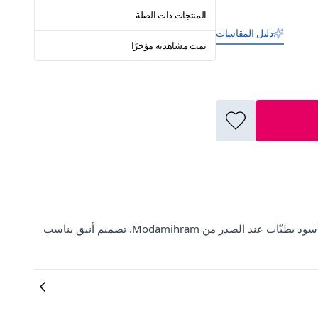
المنتجات ذات الصلة
دليل المقاسات
تمت مشاهدته مؤخرًا
اكتشفي مجموعة رائعة من الفساتين على ElbiseBul مع فستان سهرة أسود بطيّات عند الصدر من Modamihram. تصميم أنيق يناسب