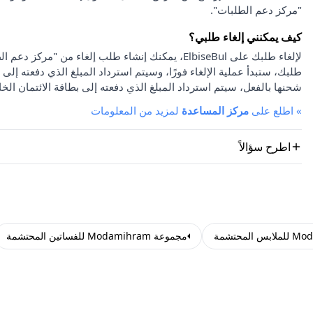
"مركز دعم الطلبات".
كيف يمكنني إلغاء طلبي؟
لإلغاء طلبك على ElbiseBul، يمكنك إنشاء طلب إلغاء
طلبك، ستبدأ عملية الإلغاء فورًا، وسيتم استرداد المبلغ الذي دفعته إلى 
شحنها بالفعل، سيتم استرداد المبلغ الذي دفعته إلى بطاقة الائتمان الخا
»
اطلع على
مركز المساعدة
لمزيد من المعلومات
اطرح سؤالاً
مجموعة Modamihram للفساتين المحتشمة