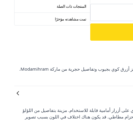
المنتجات ذات الصلة
تمت مشاهدته مؤخرًا
اكتشف تشكيلة مميزة من الملابس النسائية في ElbiseBul مع طقم جينز أزرق كوي بجيوب وتفاصيل حجرية من ماركة Modamihram.
ى أزرار أمامية قابلة للاستخدام. مزينة بتفاصيل من اللؤلؤ
 حزام مطاطي. قد يكون هناك اختلاف في اللون بسبب تصوير