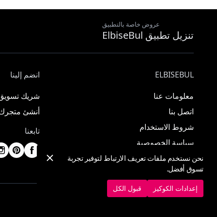
عروض خاصة بالتطبيق
تنزيل تطبيق ElbiseBul
ELBISEBUL
انضم إلينا
معلومات عنا
شريك تسويق
اتصل بنا
أنشئ متجرك
شروط الاستخدام
تابعنا
سياسة الخصوصية
نحن نستخدم ملفات تعريف الارتباط لتوفير تجربة
تسوق أفضل.
إعدادات الكوكيز
قبول الكل
© 2025 ElbiseBul -
جميع الحقوق محفوظة