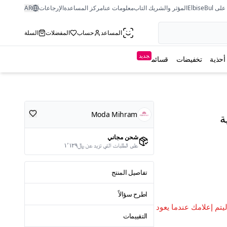
ى ElbiseBul
المؤثر والشريك التاب
معلومات عنا
مركز المساعدة
الإرجاعات
AR
المساعد
حساب
المفضلات
السلة
جديد
أحذية
تخفيضات
قسائم
Moda Mihram
ة
شحن مجاني
على الطلبات التي تزيد عن ﷼١٬١٢٩
تفاصيل المنتج
اطرح سؤالاً
ليتم إعلامك عندما يعود
التقييمات