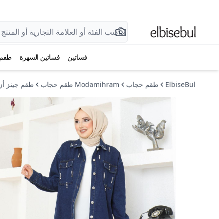
فساتين
فساتين السهرة
طقم
ElbiseBul
طقم حجاب
Modamihram طقم حجاب
طقم جينز أز