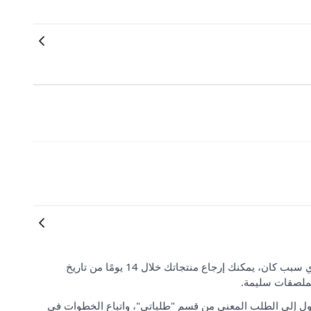
رضا العملاء وتوقعاتهم مهمان بالنسبة لنا. إذا لم تكن راضيًا عن طلبك لأي سبب كان، يمكنك إرجاع منتجاتك خلال 14 يومًا من تاريخ
لملصقات سليمة.
ل إلى الطلب المعني من قسم "طلباتي"، واتباع الخطوات في