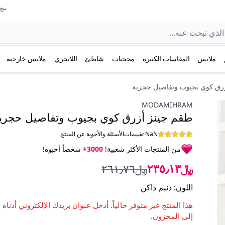
بيع عل
ملابس
المقاسات الكبيرة
محجبات
شاطئ
اللانجري
ملابس خارجية
رق كوي بجيوب وتفاصيل حجرية
MODAMIHRAM
طقم جينز أزرق كوي بجيوب وتفاصيل حجري
NaN تقييمات
الأسئلة والأجوبة عن المنتج
من المنتجات الأكثر شعبية!
3000+
شخصاً أحبوه!
﷼٢٣٥٫١٣
﷼٢٦١٫٧٦
اللون
:
دنيم داكن
هذا المنتج غير متوفر حالياً. أدخل عنوان بريدك الإلكتروني أدناه 
إلى المخزون.